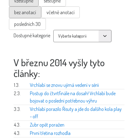
vzestupně
sestupně
bez anotací
včetně anotací
posledních 30
Dostupné kategorie
V březnu 2014 vyšly tyto
články:
1.3.
Vrchlabí se znovu ujímá vedení v sérii
2.3.
Postup do čtvrtfinále na dosah! Vrchlabí bude
bojovat o poslední potřebnou výhru
3.3.
Vrchlabí porazilo Řisuty a jde do dalšího kola play
- off
4.3.
Zubr opět poražen
4.3.
První třetina rozhodla