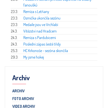
fanoušků
23.3.
Remíza s Letňany
23.3.
Osmička ukončila sezónu
23.3.
Medaile jsou ve Vrchlabí
24.3.
Vítězství nad Hradcem
24.3.
Remíza s Pardubicemi
24.3.
Poslední zápas šesté třídy
25.3.
HC Krkonoše - sezóna skončila
29.3.
My jsme hokej
Archiv
ARCHIV
FOTO ARCHIV
VIDEO ARCHIV