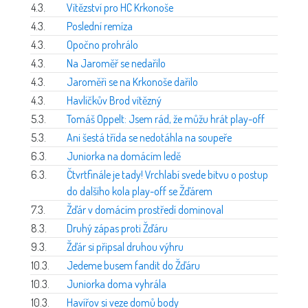
4.3.
Vítězství pro HC Krkonoše
4.3.
Poslední remíza
4.3.
Opočno prohrálo
4.3.
Na Jaroměř se nedařilo
4.3.
Jaroměři se na Krkonoše dařilo
4.3.
Havlíčkův Brod vítězný
5.3.
Tomáš Oppelt: Jsem rád, že můžu hrát play-off
5.3.
Ani šestá třída se nedotáhla na soupeře
6.3.
Juniorka na domácím ledě
6.3.
Čtvrtfinále je tady! Vrchlabí svede bitvu o postup
do dalšího kola play-off se Žďárem
7.3.
Žďár v domácím prostředí dominoval
8.3.
Druhý zápas proti Žďáru
9.3.
Žďár si připsal druhou výhru
10.3.
Jedeme busem fandit do Žďáru
10.3.
Juniorka doma vyhrála
10.3.
Havířov si veze domů body