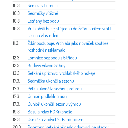
10.3.
Remíza v Lomnici
10.3.
Sedmičky vítězné
10.3.
Letňany bez bodu
10.3.
Vrchlabští hokejisté jedou do Žďáru s cílem vrátit
sérii na vlastní led
11.3.
Žďár postupuje, Vrchlabí jako nováček soutěže
rozhodně nezklamalo
12.3.
Lomnice bez bodu s 5.třídou
12.3.
Bodový víkend 5.třídy
13.3.
Setkání s příznivci vrchlabského hokeje
17.3.
Sedmička ukončila sezonu
17.3.
Pětka ukončila sezónu prohrou
17.3.
Junioři podlehli Hradci
17.3.
Junioři ukončili sezonu výhrou
19.3.
Bosu a relax HC Krkonoše
19.3.
Osmička v odvetě s Pardubicemi
20.3.
Posezónní setkání přineslo odpovědi na otázky