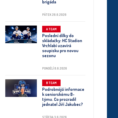
brigáda
PÁTEK 26.6.2026
A TEAM
Poslední dílky do
skládačky: HC Stadion
Vrchlabí uzavírá
soupisku pro novou
sezonu
PONDĚLÍ 8.6.2026
B TEAM
Podrobnější informace
k seniorskému B-
týmu. Co prozradil
jednatel Jiří Jakubec?
STŘEDA 3.6.2026