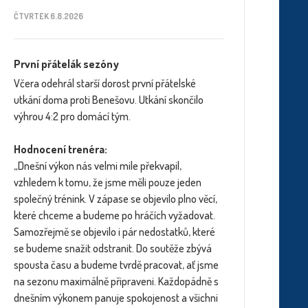
ČTVRTEK 6.8.2026
První přátelák sezóny
Včera odehrál starší dorost první přátelské
utkání doma proti Benešovu. Utkání skončilo
výhrou 4:2 pro domácí tým.
Hodnocení trenéra:
„Dnešní výkon nás velmi mile překvapil,
vzhledem k tomu, že jsme měli pouze jeden
společný trénink. V zápase se objevilo plno věcí,
které chceme a budeme po hráčích vyžadovat.
Samozřejmě se objevilo i pár nedostatků, které
se budeme snažit odstranit. Do soutěže zbývá
spousta času a budeme tvrdě pracovat, ať jsme
na sezonu maximálně připraveni. Každopádně s
dnešním výkonem panuje spokojenost a všichni