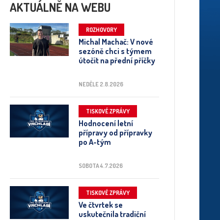
AKTUÁLNĚ NA WEBU
ROZHOVORY
Michal Machač: V nové
sezóně chci s týmem
útočit na přední příčky
NEDĚLE 2.8.2026
TISKOVÉ ZPRÁVY
Hodnocení letní
přípravy od přípravky
po A-tým
SOBOTA 4.7.2026
TISKOVÉ ZPRÁVY
Ve čtvrtek se
uskutečnila tradiční