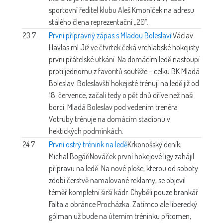
sportovní ředitel klubu Aleš Kmoníček na adresu
stálého člena reprezentační „20“.
23.7.
První přípravný zápas s Mladou Boleslaví!
Václav
Havlas ml.
Již ve čtvrtek čeká vrchlabské hokejisty
první přátelské utkání. Na domácím ledě nastoupí
proti jednomu z favoritů soutěže – celku BK Mladá
Boleslav. Boleslavští hokejisté trénují na ledě již od
18. července, začali tedy o pět dnů dříve než naši
borci. Mladá Boleslav pod vedením trenéra
Votruby trénuje na domácím stadionu v
hektických podmínkách.
24.7.
První ostrý trénink na ledě
Krkonošský deník,
Michal Bogáň
Nováček první hokejové ligy zahájil
přípravu na ledě. Na nové ploše, kterou od soboty
zdobí čerstvě namalované reklamy, se objevil
téměř kompletní širší kádr. Chyběli pouze brankář
Falta a obránce Procházka. Zatímco ale liberecký
gólman už bude na úterním tréninku přítomen,