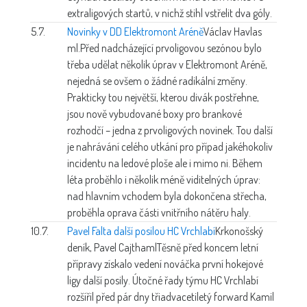
extraligových startů, v nichž stihl vstřelit dva góly.
5.7.
Novinky v DD Elektromont Aréně
Václav Havlas
ml.
Před nadcházející prvoligovou sezónou bylo
třeba udělat několik úprav v Elektromont Aréně,
nejedná se ovšem o žádné radikální změny.
Prakticky tou největší, kterou divák postřehne,
jsou nově vybudované boxy pro brankové
rozhodčí – jedna z prvoligových novinek. Tou další
je nahrávání celého utkání pro případ jakéhokoliv
incidentu na ledové ploše ale i mimo ni. Během
léta proběhlo i několik méně viditelných úprav:
nad hlavním vchodem byla dokončena střecha,
proběhla oprava části vnitřního nátěru haly.
10.7.
Pavel Falta další posilou HC Vrchlabí
Krkonošský
deník, Pavel Cajthaml
Těsně před koncem letní
přípravy získalo vedení nováčka první hokejové
ligy další posily. Útočné řady týmu HC Vrchlabí
rozšířil před pár dny třiadvacetiletý forward Kamil