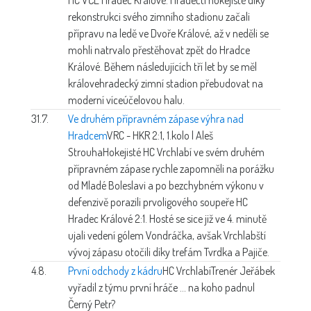
rekonstrukci svého zimního stadionu začali
přípravu na ledě ve Dvoře Králové, až v neděli se
mohli natrvalo přestěhovat zpět do Hradce
Králové. Během následujících tří let by se měl
královehradecký zimní stadion přebudovat na
moderní víceúčelovou halu.
31.7.
Ve druhém přípravném zápase výhra nad
Hradcem
VRC - HKR 2:1, 1.kolo | Aleš
Strouha
Hokejisté HC Vrchlabí ve svém druhém
přípravném zápase rychle zapomněli na porážku
od Mladé Boleslavi a po bezchybném výkonu v
defenzivě porazili prvoligového soupeře HC
Hradec Králové 2:1. Hosté se sice již ve 4. minutě
ujali vedení gólem Vondráčka, avšak Vrchlabští
vývoj zápasu otočili díky trefám Tvrdka a Pajiče.
4.8.
První odchody z kádru
HC Vrchlabí
Trenér Jeřábek
vyřadil z týmu první hráče ... na koho padnul
Černý Petr?