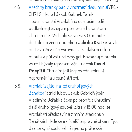
14.8.
Všechny branky padly v rozmezí dvou minut
VRC -
CHR 1:2, 1.kolo | Jakub Gabriel, Patrik
Huber
Hokejisté Vrchlabí na domácím ledě
podlehli nejtěsnějším poměrem hokejistům
Chrudimi 1:2. Vrchlabí se sice ve 33. minutě
dostalo do vedení brankou
Jakuba Krätzera
, ale
hosté za 24 vteřin vyrovnali a za další necelou
minutu a půl vsítili vítězný gól. Rozhodující branku
vstřelil bývalý reprezentační útočník
David
Pospíšil
. Chrudim ještě v poslední minutě
neproměnila trestné střílení.
15.8.
Vrchlabí zajíždí na led druholigových
Benátek
Patrik Huber, Jakub Gabriel
Výběr
Vladimíra Jeřábka čeká po prohře s Chrudimí
další druholigový soupeř. Zítra v 18:00 hod. se
Vrchlabští představí na zimním stadionu v
Benátkách, kde sehrají další přípravné utkání. Tyto
dva celky již spolu sehráli jedno přátelské