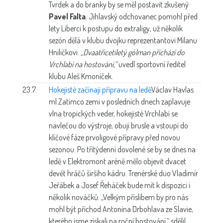
Tvrdek a do branky by se měl postavit zkušený
Pavel Falta
. Jihlavský odchovanec pomohl před
lety Liberci k postupu do extraligy, už několik
sezón dělá v klubu dvojku reprezentantovi Milanu
Hniličkovi.
„Dvaatřicetiletý gólman přichází do
Vrchlabí na hostování,“
uvedl sportovní ředitel
klubu Aleš Kmoníček.
23.7.
Hokejisté začínají přípravu na ledě
Václav Havlas
ml.
Zatímco zemi v posledních dnech zaplavuje
vlna tropických veder, hokejisté Vrchlabí se
navlečou do výstroje, obují brusle a vstoupí do
klíčové fáze prvoligové přípravy před novou
sezonou. Po třítýdenní dovolené se by se dnes na
ledě v Elektromont aréně mělo objevit dvacet
devět hráčů širšího kádru. Trenérské duo Vladimír
Jeřábek a Josef Řeháček bude mít k dispozici i
několik nováčků. „Velkým příslibem by pro nás
mohl být příchod Antonína Drbohlava ze Slavie,
kterého jsme získali na roční hostování,“ sdělil