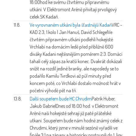
18:00hod ke svému čtvrtému přípravnému
utkání. V Elektromont Aréně přivítají prvoligový
celek SK Kadaň.
11.8.
Ve vyrovnaném utkání byla šťastnější Kadaň
VRC -
KAD 2:3, 1.kolo | Jan Hanuš, David Schlegel
Ve
čtvrtém přípravném utkání podlehli hokejisté
Vrchlabí na domácím ledě před přibližně 600
diváky Kadani nejtěsnějším poměrem 2:3. Domácí
tahali celý zápas za kratší konec. Dvakrát dokázali
snížit na rozdíl jediné branky, ale naposledy se to
podařilo Kamilu Tvrdkovi až půl minuty před
koncem poté, co Vrchlabí dostalo možnost hrát v
početní výhodě pět na tři.
13.8.
Další soupeřem bude HC Chrudim
Patrik Huber,
Jakub Gabriel
Dnes od 18:00 hod. v Elektromont
Aréně naši hokejisté sehrají již paté přátelské
utkaní. Soupeřem bude nám hodně známý celek z
Chrudimi, který jsme v minulé sezóně vyřadili ve
finále 3:1 na zápasy a historicky postoupili do 1. ligy