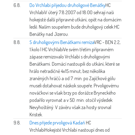
6.8.
Do Vrchlabí přijedou druholigové Benátky
HC
Vrchlabí
V úterý 7.8.2007 od 18:00 sehrají naši
hokejisté další přípravné utkání, opět na domácím
ledě. Naším soupeřem bude druholigový celek HC
Benátky nad Jizerou.
8.8.
S druholigovými Benátkami remíza
VRC - BEN 2:2,
1.kolo | HC Vrchlabí
Ve svém třetím přípravném
zápase remizovalo Vrchlabí s druholigovými
Benátkami. Domácí nastoupili do utkání, které se
hrálo netradičně 4x15 minut, bez několika
zraněných hráčů a od 7. min. po Zajíčkově gólu
museli dotahovat náskok soupeře. Prvoligovému
nováčkovi se však brzy po dorážce Bryneckého
podařilo vyrovnat a v 50. min. otočil výsledek
Nevyhoštěný. V závěru však za hosty srovnal
Kristek.
9.8.
Dnes přijede prvoligová Kadaň
HC
Vrchlabí
Hokejisté Vrchlabí nastoupí dnes od