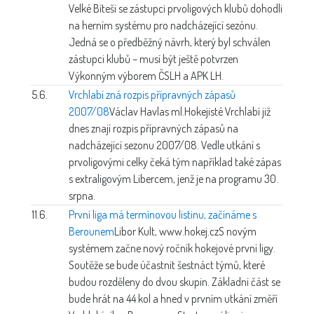
Velké Bíteši se zástupci prvoligových klubů dohodli
na herním systému pro nadcházející sezónu.
Jedná se o předběžný návrh, který byl schválen
zástupci klubů – musí být ještě potvrzen
Výkonným výborem ČSLH a APK LH.
5.6.
Vrchlabí zná rozpis přípravných zápasů
2007/08
Václav Havlas ml.
Hokejisté Vrchlabí již
dnes znají rozpis přípravných zápasů na
nadcházející sezonu 2007/08. Vedle utkání s
prvoligovými celky čeká tým například také zápas
s extraligovým Libercem, jenž je na programu 30.
srpna.
11.6.
První liga má termínovou listinu, začínáme s
Berounem
Libor Kult, www.hokej.cz
S novým
systémem začne nový ročník hokejové první ligy.
Soutěže se bude účastnit šestnáct týmů, které
budou rozděleny do dvou skupin. Základní část se
bude hrát na 44 kol a hned v prvním utkání změří