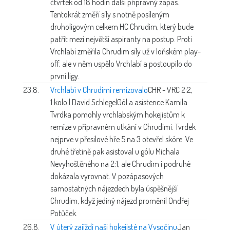
čtvrtek od 18 hodin další přípravný zápas.
Tentokrát změří síly s notně posíleným
druholigovým celkem HC Chrudim, který bude
patřit mezi největší aspiranty na postup. Proti
Vrchlabí změřila Chrudim síly už v loňském play-
off, ale v něm uspělo Vrchlabí a postoupilo do
první ligy.
23.8.
Vrchlabí v Chrudimi remizovalo
CHR - VRC 2:2,
1.kolo | David Schlegel
Gól a asistence Kamila
Tvrdka pomohly vrchlabským hokejistům k
remíze v přípravném utkání v Chrudimi. Tvrdek
nejprve v přesilové hře 5 na 3 otevřel skóre. Ve
druhé třetině pak asistoval u gólu Michala
Nevyhoštěného na 2:1, ale Chrudim i podruhé
dokázala vyrovnat. V pozápasových
samostatných nájezdech byla úspěšnější
Chrudim, když jediný nájezd proměnil Ondřej
Potůček.
26.8.
V úterý zajíždí naši hokejisté na Vysočinu
Jan