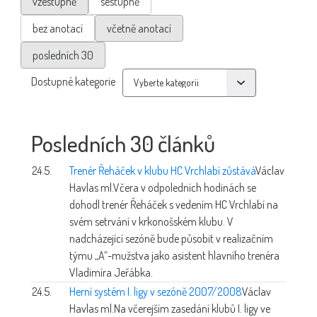
vzestupně
sestupně
bez anotací
včetně anotací
posledních 30
Dostupné kategorie
Posledních 30 článků
24.5.
Trenér Řeháček v klubu HC Vrchlabí zůstává
Václav
Havlas ml.
Včera v odpoledních hodinách se
dohodl trenér Řeháček s vedením HC Vrchlabí na
svém setrvání v krkonošském klubu. V
nadcházející sezóně bude působit v realizačním
týmu „A“-mužstva jako asistent hlavního trenéra
Vladimíra Jeřábka.
24.5.
Herní systém I. ligy v sezóně 2007/2008
Václav
Havlas ml.
Na včerejším zasedání klubů I. ligy ve