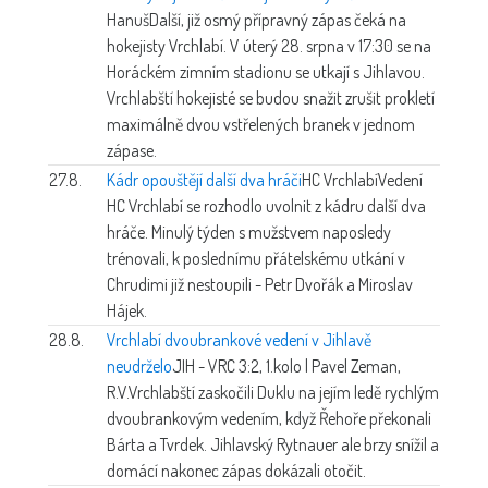
Hanuš
Další, již osmý přípravný zápas čeká na
hokejisty Vrchlabí. V úterý 28. srpna v 17:30 se na
Horáckém zimním stadionu se utkají s Jihlavou.
Vrchlabští hokejisté se budou snažit zrušit prokletí
maximálně dvou vstřelených branek v jednom
zápase.
27.8.
Kádr opouštějí další dva hráči
HC Vrchlabí
Vedení
HC Vrchlabí se rozhodlo uvolnit z kádru další dva
hráče. Minulý týden s mužstvem naposledy
trénovali, k poslednímu přátelskému utkání v
Chrudimi již nestoupili - Petr Dvořák a Miroslav
Hájek.
28.8.
Vrchlabí dvoubrankové vedení v Jihlavě
neudrželo
JIH - VRC 3:2, 1.kolo | Pavel Zeman,
R.V.
Vrchlabští zaskočili Duklu na jejím ledě rychlým
dvoubrankovým vedením, když Řehoře překonali
Bárta a Tvrdek. Jihlavský Rytnauer ale brzy snížil a
domácí nakonec zápas dokázali otočit.