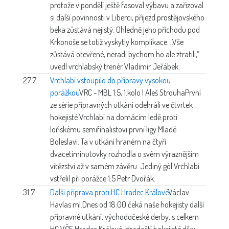
protože v pondělí ještě fasoval výbavu a zařizoval
si další povinnosti v Liberci, příjezd prostějovského
beka zůstává nejistý. Ohledně jeho příchodu pod
Krkonoše se totiž vyskytly komplikace. „Vše
zůstává otevřené, neradi bychom ho ale ztratili,“
uvedl vrchlabský trenér Vladimír Jeřábek.
27.7.
Vrchlabí vstoupilo do přípravy vysokou
porážkou
VRC - MBL 1:5, 1.kolo | Aleš Strouha
První
ze série přípravných utkání odehráli ve čtvrtek
hokejisté Vrchlabí na domácím ledě proti
loňskému semifinalistovi první ligy Mladé
Boleslavi. Ta v utkání hraném na čtyři
dvacetiminutovky rozhodla o svém výraznějším
vítězství až v samém závěru. Jediný gól Vrchlabí
vstřelil při porážce 1:5 Petr Dvořák.
31.7.
Další příprava proti HC Hradec Králové
Václav
Havlas ml.
Dnes od 18:00 čeká naše hokejisty další
přípravné utkání, východočeské derby, s celkem
HC VČE Hradec Králové. Hradečtí hokejisté díky