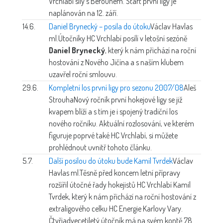
Vrchlabí síly s Berounem. Start první ligy je
naplánován na 12. září.
14.6.
Daniel Brynecký – posila do útoku
Václav Havlas
ml.
Útočníky HC Vrchlabí posílí v letošní sezóně
Daniel Brynecký
, který k nám přichází na roční
hostování z Nového Jičína a s naším klubem
uzavřel roční smlouvu.
29.6.
Kompletní los první ligy pro sezonu 2007/08
Aleš
Strouha
Nový ročník první hokejové ligy se již
kvapem blíží a s tím je i spojený tradiční los
nového ročníku. Aktuální rozlosování, ve kterém
figuruje poprvé také HC Vrchlabí, si můžete
prohlédnout uvnitř tohoto článku.
5.7.
Další posilou do útoku bude Kamil Tvrdek
Václav
Havlas ml.
Těsně před koncem letní přípravy
rozšířil útočné řady hokejistů HC Vrchlabí Kamil
Tvrdek, který k nám přichází na roční hostování z
extraligového celku HC Energie Karlovy Vary.
Čtyřiadvecetiletý útočník má na svém kontě 78