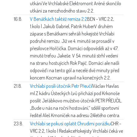
utkání.Ve Vrchlabské Elektromont Aréně skončilo
utkání za nerozhodného stavu 2:2.
16.8.
V Benátkách taktéž remíza 2:2
BEN - VRC 2:2,
1.kolo | Jakub Gabriel, Patrik Huber
V druhém
zápase s Benátkami sehráli hokejisté Vrchlabí
podruhé remízu. Již ve 4. minutě se prosadil v
přesilovce Hořčička. Domácí odpověděli až v 47.
minutě trefou Jakeše. V 54. minutě strhl vedení
na stranu hostujících Rok Pajič. Domácí ale našli
odpověď i na tento gól a necelé dvě minuty před
koncem Kocman upravil na konečných 2:2.
21.8.
Vrchlabí posílí útočník Petr Přeučil
Václav Havlas
ml.
Z kádru Ústeckých Lvů přichází pod Krkonoše
posílit Jeřábkovo mužstvo útočník PETR PŘEUČIL.
„Bude u nás na roční hostování,“ sdělil sportovní
ředitel Aleš Kmoníček na adresu 24letého centra.
23.8.
Vrchlabí se pokusí oplatit Chrudimi porážku
CHR -
VRC 2:2, 1.kolo | Redakce
Hokejisty Vrchlabí čeká ve