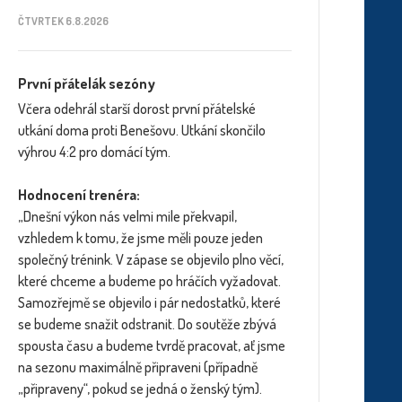
ČTVRTEK 6.8.2026
První přátelák sezóny
Včera odehrál starší dorost první přátelské
utkání doma proti Benešovu. Utkání skončilo
výhrou 4:2 pro domácí tým.
Hodnocení trenéra:
„Dnešní výkon nás velmi mile překvapil,
vzhledem k tomu, že jsme měli pouze jeden
společný trénink. V zápase se objevilo plno věcí,
které chceme a budeme po hráčích vyžadovat.
Samozřejmě se objevilo i pár nedostatků, které
se budeme snažit odstranit. Do soutěže zbývá
spousta času a budeme tvrdě pracovat, ať jsme
na sezonu maximálně připraveni (případně
„připraveny“, pokud se jedná o ženský tým).