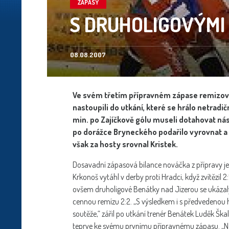
ZÁPASY
S DRUHOLIGOVÝMI
08.08.2007
Ve svém třetím přípravném zápase remizova
nastoupili do utkání, které se hrálo netradi
min. po Zajíčkově gólu museli dotahovat ná
po dorážce Bryneckého podařilo vyrovnat a 
však za hosty srovnal Kristek.
Dosavadní zápasová bilance nováčka z přípravy je 1
Krkonoš vytáhl v derby proti Hradci, když zvítězil 2
ovšem druholigové Benátky nad Jizerou se ukázaly 
cennou remízu 2:2. „S výsledkem i s předvedenou hr
soutěže,“ zářil po utkání trenér Benátek Luděk Šk
teprve ke svému prvnímu přípravnému zápasu. „Na 