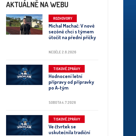
AKTUÁLNĚ NA WEBU
ROZHOVORY
Michal Machač: V nové
sezóně chci s týmem
útočit na přední příčky
NEDĚLE 2.8.2026
TISKOVÉ ZPRÁVY
Hodnocení letní
přípravy od přípravky
po A-tým
SOBOTA 4.7.2026
TISKOVÉ ZPRÁVY
Ve čtvrtek se
uskutečnila tradiční