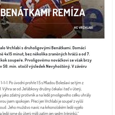
 BENÁTKAMI REMÍZA
HC VRCHLABÍ
lo Vrchlabí s druholigovými Benátkami. Domácí
čně 4x15 minut, bez několika zraněných hráčů a od 7.
skok soupeře. Prvoligovému nováčkovi se však brzy
v 50. min. otočil výsledek Nevyhoštěný. V závěru
–1–1. Po úvodní prohře 1:5 s Mladou Boleslaví se tým z
:1. Výhra se od Jeřábkovy družiny čekala i teď v úterý,
jako zdatný protivník a na ledě prvoligového celku uhrály
ou jsem spokojen. Přeci jen Vrchlabí je soupeř z vyšší
aloud. Jeho mužstvo navíc na krkonošském ledě vyjelo
ledě jsme do úterý měli zatím jen sedm tréninků,“