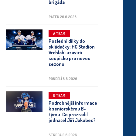
brigáda
PÁTEK 26.6.2026
A TEAM
Poslední dílky do
skládačky: HC Stadion
Vrchlabí uzavírá
soupisku pro novou
sezonu
PONDĚLÍ 8.6.2026
B TEAM
Podrobnější informace
k seniorskému B-
týmu. Co prozradil
jednatel Jiří Jakubec?
STŘEDA 3.6.2026