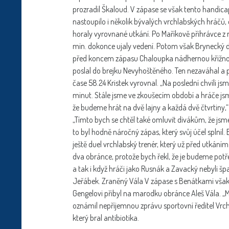
prozradil Škaloud. V zápase se však tento handica
nastoupilo i několik bývalých vrchlabských hráčů,
horaly vyrovnané utkání. Po Maříkově přihrávce z r
min. dokonce ujaly vedení. Potom však Brynecký dos
před koncem zápasu Chaloupka nádhernou křižnou
poslal do brejku Nevyhoštěného. Ten nezaváhal a pro
čase 58.24 Kristek vyrovnal. „Na poslední chvíli js
minut. Stále jsme ve zkoušecím období a hráče jsme t
že budeme hrát na dvě lajny a každá dvě čtvrtiny,
„Tímto bych se chtěl také omluvit divákům, že jsme
to byl hodně náročný zápas, který svůj účel splnil. B
ještě duel vrchlabský trenér, který už před utkáním
dva obránce, protože bych řekl, že je budeme pot
a tak i když hráči jako Rusnák a Zavacký nebyli špat
Jeřábek. Zraněný Vála V zápase s Benátkami však n
Gengelovi přibyl na marodku obránce Aleš Vála. „
oznámil nepříjemnou zprávu sportovní ředitel Vrchl
který bral antibiotika.