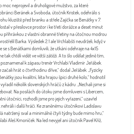
p moc neprojevil a druholigové mužstvo, za které
 obránci Beránek a Svoboda, útočník Kristek, odehrálo s
ohu kluziště před branku a střele Zajíčka se Benátky v 7.
tal v přesilovce prostor i ke třetí dorážce a deset minut
 přihrávkou z vlastní obranné třetiny na útočnou modrou
střelil Barka. Výsledek 2:1 ale Vrchlabští neudrželi, když v
me se s Benátkami domluvili, že utkání odehraje na 4x15
ak chtěli vidět ve větší zátěži. A to šlo udělat jedině tím,
“ poznamenal k zápasu trenér Vrchlabí Vladimír Jeřábek.
 začali hrát o čtvrthodinu dříve,“ dodal Jeřábek. „Fyzicky
enátky jsou kvalitní, léta hrajou špici druhé kolo,“ hodnotil
 vyřadil několik slovenských hráčů z kádru. „Nechali jsme si
řebovat. Na posilách do útoku jsme domluveni s Libercem,
ní útočníci, rozhodli jsme pro jejich vyřazení,“ uzavřel
ehráli i další hráči. Ke zraněnému útočníkovi Ladislavu
Má natržený sval a minimálně čtyři týdny bude mimo hru,“
abí Aleš Kmoníček. Na led nevyjel ani útočník Pavel Kříž,