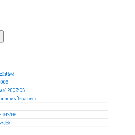
 zůstává
/2008
ápasů 2007/08
začínáme s Berounem
u 2007/08
Tvrdek