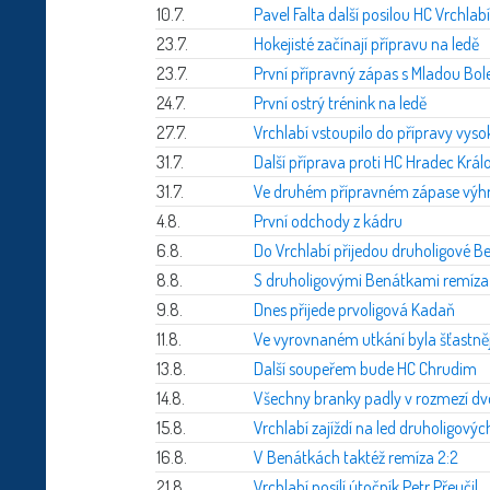
10.7.
Pavel Falta další posilou HC Vrchlabí
23.7.
Hokejisté začínají přípravu na ledě
23.7.
První přípravný zápas s Mladou Bole
24.7.
První ostrý trénink na ledě
27.7.
Vrchlabí vstoupilo do přípravy vys
31.7.
Další příprava proti HC Hradec Král
31.7.
Ve druhém přípravném zápase výh
4.8.
První odchody z kádru
6.8.
Do Vrchlabí přijedou druholigové B
8.8.
S druholigovými Benátkami remíza
9.8.
Dnes přijede prvoligová Kadaň
11.8.
Ve vyrovnaném utkání byla šťastně
13.8.
Další soupeřem bude HC Chrudim
14.8.
Všechny branky padly v rozmezí d
15.8.
Vrchlabí zajíždí na led druholigový
16.8.
V Benátkách taktéž remíza 2:2
21.8.
Vrchlabí posílí útočník Petr Přeučil