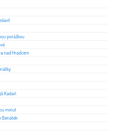
slaví!
okou porážkou
ové
ra nad Hradcem
enátky
jší Kadaň
vou minut
ch Benátek