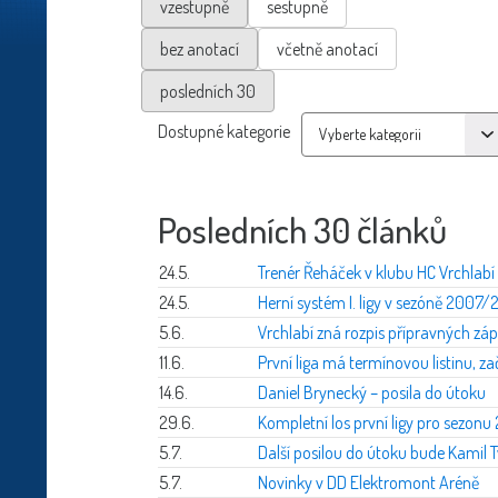
vzestupně
sestupně
bez anotací
včetně anotací
posledních 30
Dostupné kategorie
Posledních 30 článků
24.5.
Trenér Řeháček v klubu HC Vrchlabí
24.5.
Herní systém I. ligy v sezóně 2007
5.6.
Vrchlabí zná rozpis přípravných z
11.6.
První liga má termínovou listinu, 
14.6.
Daniel Brynecký – posila do útoku
29.6.
Kompletní los první ligy pro sezon
5.7.
Další posilou do útoku bude Kamil 
5.7.
Novinky v DD Elektromont Aréně