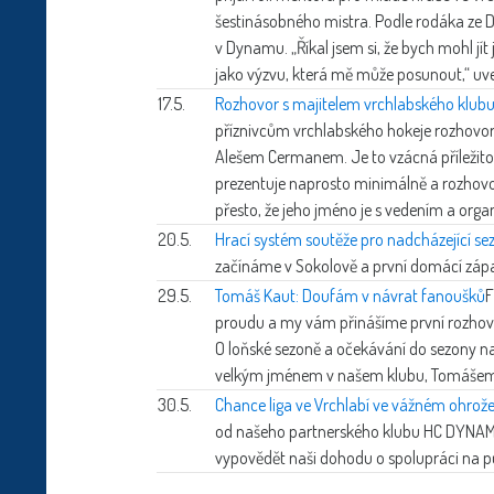
šestinásobného mistra. Podle rodáka ze Dvo
v Dynamu. „Říkal jsem si, že bych mohl jít
jako výzvu, která mě může posunout,“ uve
17.5.
Rozhovor s majitelem vrchlabského klu
příznivcům vrchlabského hokeje rozhovor
Alešem Cermanem. Je to vzácná příležitos
prezentuje naprosto minimálně a rozhovory
přesto, že jeho jméno je s vedením a organ
20.5.
Hrací systém soutěže pro nadcházející se
začínáme v Sokolově a první domácí zápas
29.5.
Tomáš Kaut: Doufám v návrat fanoušků
F
proudu a my vám přinášíme první rozhov
O loňské sezoně a očekávání do sezony n
velkým jménem v našem klubu, Tomáše
30.5.
Chance liga ve Vrchlabí ve vážném ohrože
od našeho partnerského klubu HC DYNAMO
vypovědět naši dohodu o spolupráci na pů