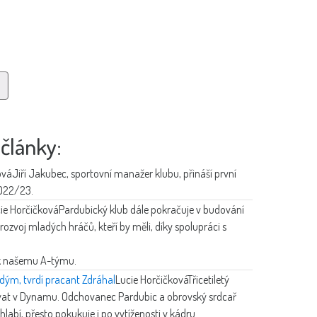
 články:
ová
Jiří Jakubec, sportovní manažer klubu, přináší první
022/23.
ie Horčičková
Pardubický klub dále pokračuje v budování
rozvoj mladých hráčů, kteří by měli, díky spolupráci s
 k našemu A-týmu.
dým, tvrdí pracant Zdráhal
Lucie Horčičková
Třicetiletý
vat v Dynamu. Odchovanec Pardubic a obrovský srdcař
hlabí, přesto pokukuje i po vytíženosti v kádru