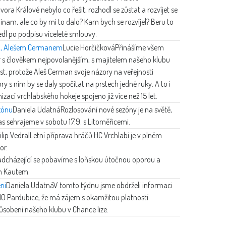
ra Králové nebylo co řešit, rozhodl se zůstat a rozvíjet se
 jinam, ale co by mi to dalo? Kam bych se rozvíjel? Beru to
dl po podpisu víceleté smlouvy.
bu, Alešem Cermanem
Lucie Horčičková
Přinášíme všem
 s člověkem nejpovolanějším, s majitelem našeho klubu
t, protože Aleš Cerman svoje názory na veřejnosti
 s ním by se daly spočítat na prstech jedné ruky. A to i
izací vrchlabského hokeje spojeno již více než 15 let.
zónu
Daniela Udatná
Rozlosování nové sezóny je na světě,
 sehrajeme v sobotu 17.9. s Litoměřicemi.
ilip Vedral
Letní příprava hráčů HC Vrchlabí je v plném
or.
adcházející se pobavíme s loňskou útočnou oporou a
m Kautem.
ní
Daniela Udatná
V tomto týdnu jsme obdrželi informaci
 Pardubice, že má zájem s okamžitou platností
sobení našeho klubu v Chance lize.