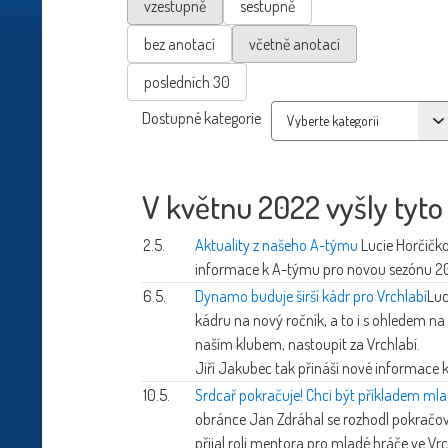
vzestupně
sestupně
bez anotací
včetně anotací
posledních 30
Dostupné kategorie
V květnu 2022 vyšly tyto
2.5.
Aktuality z našeho A-týmu
Lucie Horčičk
informace k A-týmu pro novou sezónu 2
6.5.
Dynamo buduje širší kádr pro Vrchlabí
Luc
kádru na nový ročník, a to i s ohledem na 
naším klubem, nastoupit za Vrchlabí.
Jiří Jakubec tak přináší nové informace
10.5.
Srdcař pokračuje! Chci být příkladem mla
obránce Jan Zdráhal se rozhodl pokračo
přijal roli mentora pro mladé hráče ve Vrc