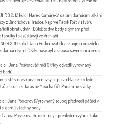
pas se odehraje ve vrchlabské D+D Elektromont aréně od
JHR 3:2, 12.kolo | Marek Komárek
V dalším domácím utkání
sty z Jindřichova Hradce. Nejprve Patrik Fořt v závěru
řídili obrat utkání. Důležité dva body s týmem před
tabulky tak zůstávají ve Vrchlabí.
ZNO 9:2, 10.kolo | Jana Poskerová
Orli ze Znojma odjížděli z
ce, domácí tým HC Krkonoše byl v zápasu suverenní a nedal
kolo | Jana Poskerová
Hráči 6.třídy odvedli vyrovnaný
et bodů.
ím ještě v dresu bez jmenovky se po vrchlabském ledě
oto) a útočník Jaroslav Moučka (9). Přinášíme krátký
kolo | Jana Poskerová
Vyrovnaný souboj předvedli páťáci v
i si domů všechny body.
olo | Jana Poskerová
Hráči 5. třídy s přehledem vyhráli také
.