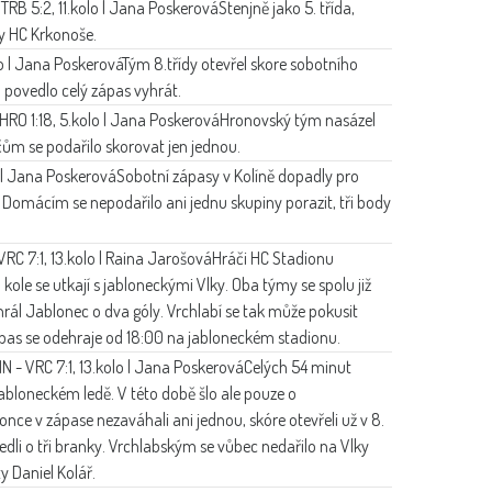
 TRB 5:2, 11.kolo | Jana Poskerová
Stenjně jako 5. třída,
dy HC Krkonoše.
lo | Jana Poskerová
Tým 8.třídy otevřel skore sobotního
 povedlo celý zápas vyhrát.
HRO 1:18, 5.kolo | Jana Poskerová
Hronovský tým nasázel
ům se podařilo skorovat jen jednou.
o | Jana Poskerová
Sobotní zápasy v Kolíně dopadly pro
 Domácím se nepodařilo ani jednu skupiny porazit, tři body
VRC 7:1, 13.kolo | Raina Jarošová
Hráči HC Stadionu
. kole se utkají s jabloneckými Vlky. Oba týmy se spolu již
hrál Jablonec o dva góly. Vrchlabí se tak může pokusit
Zápas se odehraje od 18:00 na jabloneckém stadionu.
N - VRC 7:1, 13.kolo | Jana Poskerová
Celých 54 minut
 jabloneckém ledě. V této době šlo ale pouze o
nce v zápase nezaváhali ani jednou, skóre otevřeli už v 8.
dli o tři branky. Vrchlabským se vůbec nedařilo na Vlky
y Daniel Kolář.