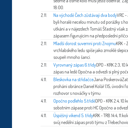
sedmé a osmé kolo musí ještě odehrát. Zá
18:00.
2.11.
Na východě Čech zůstávají dva body
VRC - 
byli horalé necelou minutu od porážky s ho
utkání a v nájezdech Tomáš Šťastný však za
zápasem figurujícím na předposlední příčce 
2.11.
Mladší dorost suvernní proti Znojmu
KRK - 
vrchlabského ledu spíše jako zmoklé slepi
soupeři mnoho šancí.
2.11.
Vyrovnaný zápas 6.třídy
OPO - KRK 2:3, 10.
zápas na ledě Opočna a odvezli si plný poč
4.11.
Bleskovka na střídačce
Jana Poskerová
Zat
prohání obránce Daniel Kolář (15, úvodní f
rozhovor s nováčky v týmu.
4.11.
Opočno podlehlo 5.třídě
OPO - KRK 2:4, 10.
sobotním zápase proti HC Opočno a odvezl
4.11.
Úspěšný víkend 5. třídy
KRK - TRB 14:4, 11.k
svůj nedělní zápas proti týmu z Třebechovic