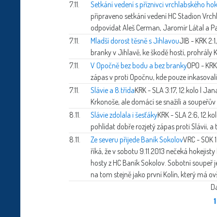
7.11.
Setkání vedení s příznivci vrchlabského hok
připraveno setkání vedení HC Stadion Vrchl
odpovídat Aleš Cerman, Jaromír Látal a Pav
7.11.
Mladší dorost těsně s Jihlavou
JIB - KRK 2:1
branky v Jihlavě, ke škodě hostí, prohrály 
7.11.
V Opočně bez bodu a bez branky
OPO - KRK
zápas v proti Opočnu, kde pouze inkasovali 
7.11.
Slávie a 8.třída
KRK - SLA 3:17, 12.kolo | Ja
Krkonoše, ale domácí se snažili a soupeřův 
8.11.
Slávie zdolala i šesťáky
KRK - SLA 2:6, 12.ko
pohlídat dobře rozjetý zápas proti Slávii, 
8.11.
Ze severu přijede Baník Sokolov
VRC - SOK 1
říká, že v sobotu 9.11.2013 nečeká hokejist
hosty z HC Baník Sokolov. Sobotní soupeř 
na tom stejně jako první Kolín, který má ov
Da
1