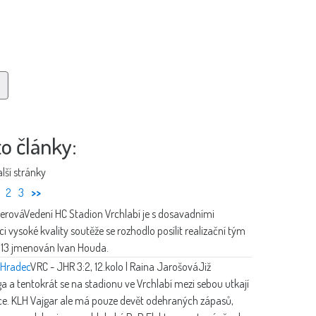
to články:
lší stránky
2
3
>>
erová
Vedení HC Stadion Vrchlabí je s dosavadními
i vysoké kvality soutěže se rozhodlo posílit realizační tým
2013 jmenován Ivan Houda.
 Hradec
VRC - JHR 3:2, 12.kolo | Raina Jarošová
Již
a a tentokrát se na stadionu ve Vrchlabí mezi sebou utkají
e. KLH Vajgar ale má pouze devět odehraných zápasů,