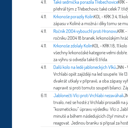
4.11.
Také sedmička porazila Třebechovice
KRK -
přehrál tým z Třebechovic také celek 7. tří
4.11.
Krkonoše porazily Kolín
KOL - KRK 3:4, 11.ko
zápasu v Kolíně a možná i díky tomu se mu
4.11.
Ročník 2004 vybouchl proti Hronovu
KRK - 
ročníku 2004 18 branek, krkonošským hráč
4.11.
Krkonoše zdolaly Kolín
KOL - KRK 1:8, 11.kol
všechny krkonošské kategorie velmi dobře.
za výhru si odvezla také 6.třída.
4.11.
Další kolo na ledě jabloneckých Vlků
JNN - 
Vrchlabí opět zajíždějí na led soupeře. Ve 13
dvakrát utkaly v přípravě, a oba zápasy vy
napravit si proti tomuto soupeři bilanci. 
6.11.
Jablonečtí Vlci proti Vrchlabí nezaváhali
JN
trvalo, než se hosté z Vrchlabí prosadili na
"kosmetickou" úpravu výsledku. Vlci z Jablo
minutě a během následujících čtyř minut ve
reagovat. Jedinou branku si připsal za host