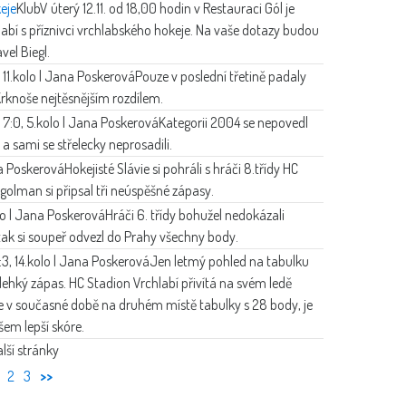
eje
Klub
V úterý 12.11. od 18,00 hodin v Restauraci Gól je
abí s příznivci vrchlabského hokeje. Na vaše dotazy budou
el Biegl.
, 11.kolo | Jana Poskerová
Pouze v poslední třetině padaly
Krknoše nejtěsnějším rozdílem.
 7:0, 5.kolo | Jana Poskerová
Kategorii 2004 se nepovedl
a sami se střelecky neprosadili.
na Poskerová
Hokejisté Slávie si pohráli s hráči 8.třídy HC
golman si připsal tři neúspěšné zápasy.
lo | Jana Poskerová
Hráči 6. třídy bohužel nedokázali
a tak si soupeř odvezl do Prahy všechny body.
:3, 14.kolo | Jana Poskerová
Jen letmý pohled na tabulku
y lehký zápas. HC Stadion Vrchlabí přivítá na svém ledě
je v současné době na druhém místě tabulky s 28 body, je
šem lepší skóre.
lší stránky
2
3
>>