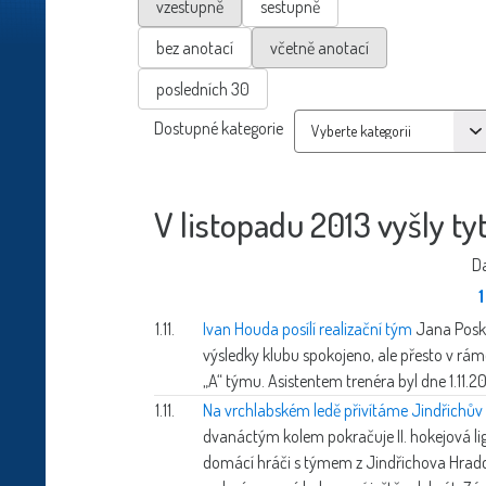
vzestupně
sestupně
bez anotací
včetně anotací
posledních 30
Dostupné kategorie
V listopadu 2013 vyšly ty
Da
1
1.11.
Ivan Houda posílí realizační tým
Jana Posk
výsledky klubu spokojeno, ale přesto v rámc
„A“ týmu. Asistentem trenéra byl dne 1.11.
1.11.
Na vrchlabském ledě přivítáme Jindřichův
dvanáctým kolem pokračuje II. hokejová lig
domácí hráči s týmem z Jindřichova Hradc