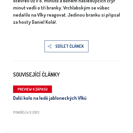
otevřeli už v 8. minutě a během následujících čtyř
minut vedli o tři branky. Vrchlabským se vůbec
nedařilo na Vlky reagovat. Jedinou branku si připsal
za hosty Daniel Kolář.
SDÍLET ČLÁNEK
SOUVISEJÍCÍ ČLÁNKY
PREVIEW K ZÁPASU
Další kolo na ledě jabloneckých Vlků
PONDĚLÍ 4.11.2013