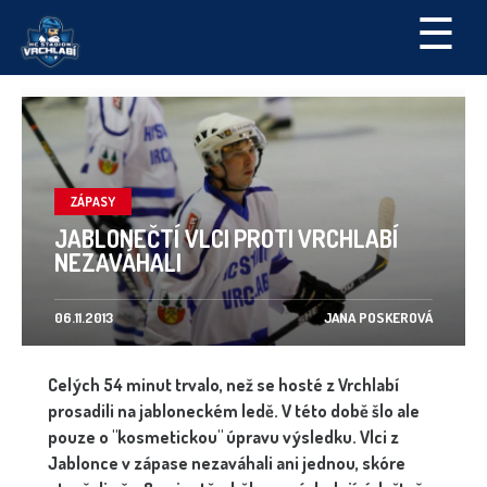
☰
ZÁPASY
JABLONEČTÍ VLCI PROTI VRCHLABÍ
NEZAVÁHALI
06.11.2013
JANA POSKEROVÁ
Celých 54 minut trvalo, než se hosté z Vrchlabí
prosadili na jabloneckém ledě. V této době šlo ale
pouze o "kosmetickou" úpravu výsledku. Vlci z
Jablonce v zápase nezaváhali ani jednou, skóre