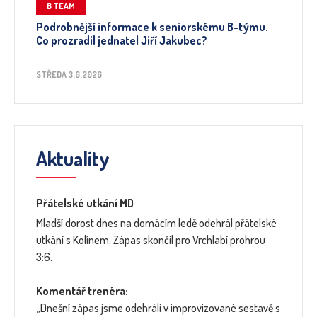
B TEAM
Podrobnější informace k seniorskému B-týmu.
Co prozradil jednatel Jiří Jakubec?
STŘEDA 3.6.2026
Aktuality
Přátelské utkání MD
Mladší dorost dnes na domácím ledě odehrál přátelské
utkání s Kolínem. Zápas skončil pro Vrchlabí prohrou
3:6.
Komentář trenéra:
„Dnešní zápas jsme odehráli v improvizované sestavě s