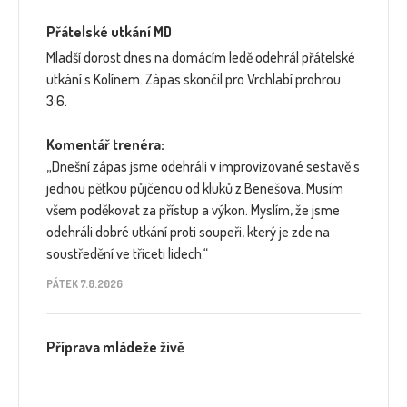
Přátelské utkání MD
Mladší dorost dnes na domácím ledě odehrál přátelské
utkání s Kolínem. Zápas skončil pro Vrchlabí prohrou
3:6.
Komentář trenéra:
„Dnešní zápas jsme odehráli v improvizované sestavě s
jednou pětkou půjčenou od kluků z Benešova. Musím
všem poděkovat za přístup a výkon. Myslím, že jsme
odehráli dobré utkání proti soupeři, který je zde na
soustředění ve třiceti lidech.“
PÁTEK 7.8.2026
Příprava mládeže živě