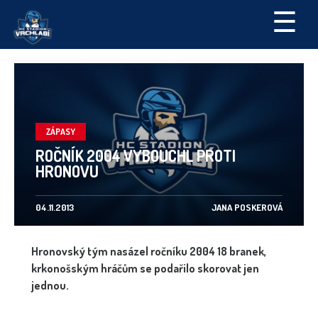
☰
ZÁPASY
ROČNÍK 2004 VYBOUCHL PROTI
HRONOVU
04.11.2013
JANA POSKEROVÁ
Hronovský tým nasázel ročníku 2004 18 branek,
krkonošským hráčům se podařilo skorovat jen
jednou.