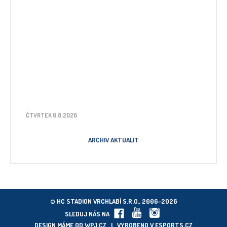
ČTVRTEK 6.8.2026
ARCHIV AKTUALIT
© HC STADION VRCHLABÍ S.R.O., 2006–2026
SLEDUJ NÁS NA
DESIGN MÁME OD
WPJ.CZ
| VYROBENO V
ESPORTS.CZ