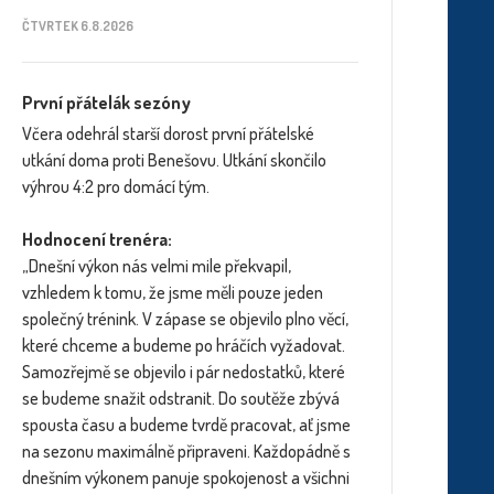
ČTVRTEK 6.8.2026
První přátelák sezóny
Včera odehrál starší dorost první přátelské
utkání doma proti Benešovu. Utkání skončilo
výhrou 4:2 pro domácí tým.
Hodnocení trenéra:
„Dnešní výkon nás velmi mile překvapil,
vzhledem k tomu, že jsme měli pouze jeden
společný trénink. V zápase se objevilo plno věcí,
které chceme a budeme po hráčích vyžadovat.
Samozřejmě se objevilo i pár nedostatků, které
se budeme snažit odstranit. Do soutěže zbývá
spousta času a budeme tvrdě pracovat, ať jsme
na sezonu maximálně připraveni. Každopádně s
dnešním výkonem panuje spokojenost a všichni