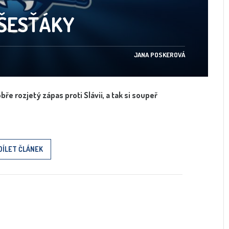
 ŠESŤÁKY
JANA POSKEROVÁ
bře rozjetý zápas proti Slávii, a tak si soupeř
DÍLET ČLÁNEK