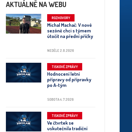
AKTUÁLNĚ NA WEBU
ROZHOVORY
Michal Machač: V nové
sezóně chci s týmem
útočit na přední příčky
NEDĚLE 2.8.2026
TISKOVÉ ZPRÁVY
Hodnocení letní
přípravy od přípravky
po A-tým
SOBOTA 4.7.2026
TISKOVÉ ZPRÁVY
Ve čtvrtek se
uskutečnila tradiční