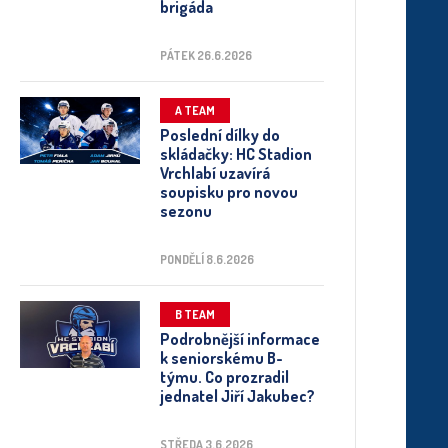
brigáda
PÁTEK 26.6.2026
A TEAM
Poslední dílky do
skládačky: HC Stadion
Vrchlabí uzavírá
soupisku pro novou
sezonu
PONDĚLÍ 8.6.2026
B TEAM
Podrobnější informace
k seniorskému B-
týmu. Co prozradil
jednatel Jiří Jakubec?
STŘEDA 3.6.2026