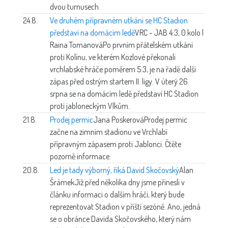
dvou turnusech.
24.8.
Ve druhém přípravném utkání se HC Stadion
představí na domácím ledě
VRC - JAB 4:3, 0.kolo |
Raina Tomanová
Po prvním přátelském utkání
proti Kolínu, ve kterém Kozlové překonali
vrchlabské hráče poměrem 5:3, je na řadě další
zápas před ostrým startem II. ligy. V úterý 26.
srpna se na domácím ledě představí HC Stadion
proti jabloneckým Vlkům.
21.8.
Prodej permic
Jana Poskerová
Prodej permic
začne na zimním stadionu ve Vrchlabí
přípravným zápasem proti Jablonci. Čtěte
pozorně informace.
20.8.
Led je tady výborný, říká David Skočovský
Alan
Šrámek
Již před několika dny jsme přinesli v
článku informaci o dalším hráči, který bude
reprezentovat Stadion v příští sezóně. Ano, jedná
se o obránce Davida Skočovského, který nám