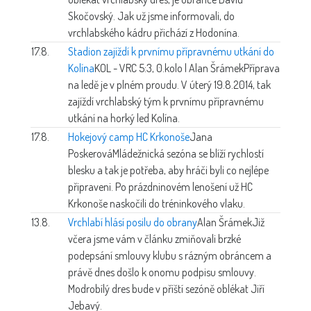
Skočovský. Jak už jsme informovali, do
vrchlabského kádru přichází z Hodonína.
17.8.
Stadion zajíždí k prvnímu přípravnému utkání do
Kolína
KOL - VRC 5:3, 0.kolo | Alan Šrámek
Příprava
na ledě je v plném proudu. V úterý 19.8.2014, tak
zajíždí vrchlabský tým k prvnímu přípravnému
utkání na horký led Kolína.
17.8.
Hokejový camp HC Krkonoše
Jana
Poskerová
Mládežnická sezóna se blíží rychlostí
blesku a tak je potřeba, aby hráči byli co nejlépe
připraveni. Po prázdninovém lenošení už HC
Krkonoše naskočili do tréninkového vlaku.
13.8.
Vrchlabí hlásí posilu do obrany
Alan Šrámek
Již
včera jsme vám v článku zmiňovali brzké
podepsání smlouvy klubu s rázným obráncem a
právě dnes došlo k onomu podpisu smlouvy.
Modrobílý dres bude v příští sezóně oblékat Jiří
Jebavý.