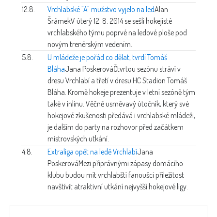
12.8.
Vrchlabské "A" mužstvo vyjelo na led
Alan
Šrámek
V úterý 12. 8. 2014 se sešli hokejisté
vrchlabského týmu poprvé na ledové ploše pod
novým trenérským vedením.
5.8.
U mládeže je pořád co dělat, tvrdí Tomáš
Bláha
Jana Poskerová
Čtvrtou sezónu stráví v
dresu Vrchlabí a třetí v dresu HC Stadion Tomáš
Bláha. Kromě hokeje prezentuje v letní sezóně tým
také v inlinu. Věčně usměvavý útočník, který své
hokejové zkušenosti předává i vrchlabské mládeži,
je dalším do party na rozhovor před začátkem
mistrovských utkání.
4.8.
Extraliga opět na ledě Vrchlabí
Jana
Poskerová
Mezi příprávnými zápasy domácího
klubu budou mít vrchlabští fanoušci příležitost
navštívit atraktivní utkání nejvyšší hokejové ligy.