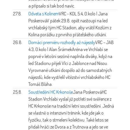
a připsalo si tak bod navíc.
27.8.
Odveta s Kolínem
VRC - KOL 5:4, 0.kolo | Jana
Poskerová
V pátek 29.8. opět nastoupí na led
vrchlabský tým HC Stadion, aby vrátil Kozlům z
Kolína porážku z prvního přátelského utkání.
26.8.
Domácí premiéru rozhodly až nájezdy
VRC - JAB
4:3, 0.kolo | Alan Šrámek
Aréna ve Vrchlabí se
poprvé v letošní sezóně naplnila diváky, když na
led Stadionu přijeli Vlci z Jablonce nad Nisou.
Vyrovnané utkání dospělo až do samostatných
nájezdů, kde vystřelil vítězství vrchlabského HC
Tomáš Bláha.
25.8.
Soustředění HC Krkonoše
Jana Poskerová
HC
Stadion Vrchlabí vyslal již potřetí své svěřence z
HC Krkonoše na tradiční letní soustředění. Jedná
se vlastně o intenzivní trénink, kde jde jak o
fyzičku, tak o stmelení kolektivu. Také letos se
přidali hráči ze Dvora a z Trutnova a jelo se ve