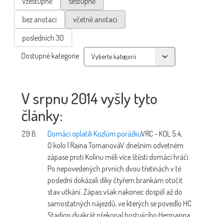
vzestupně
sestupně
bez anotací
včetně anotací
posledních 30
Dostupné kategorie
V srpnu 2014 vyšly tyto
články:
29.8.
Domácí oplatili Kozlům porážku
VRC - KOL 5:4,
0.kolo | Raina Tomanová
V dnešním odvetném
zápase proti Kolínu měli více štěstí domácí hráči.
Po nepovedených prvních dvou třetinách v té
poslední dokázali díky čtyřem brankám otočit
stav utkání. Zápas však nakonec dospěl až do
samostatných nájezdů, ve kterých se povedlo HC
Stadion dvakrát překonal hostujícího Hermanna