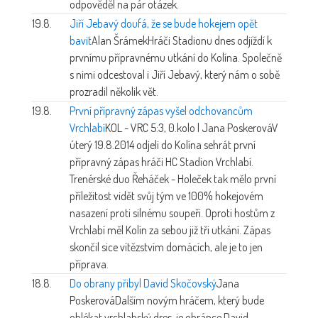
odpověděl na pár otázek.
19.8.
Jiří Jebavý doufá, že se bude hokejem opět
bavit
Alan Šrámek
Hráči Stadionu dnes odjíždí k
prvnímu přípravnému utkání do Kolína. Společně
s nimi odcestoval i Jiří Jebavý, který nám o sobě
prozradil několik vět.
19.8.
První přípravný zápas vyšel odchovancům
Vrchlabí
KOL - VRC 5:3, 0.kolo | Jana Poskerová
V
úterý 19.8.2014 odjeli do Kolína sehrát první
přípravný zápas hráči HC Stadion Vrchlabí.
Trenérské duo Řeháček - Holeček tak mělo první
příležitost vidět svůj tým ve 100% hokejovém
nasazení proti silnému soupeři. Oproti hostům z
Vrchlabí měl Kolín za sebou již tři utkání. Zápas
skončil sice vítězstvím domácích, ale je to jen
příprava.
18.8.
Do obrany přibyl David Skočovský
Jana
Poskerová
Dalším novým hráčem, který bude
oblékat vrchlabský dres, je obránce David