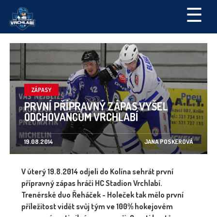
☰
ZÁPASY
PRVNÍ PŘÍPRAVNÝ ZÁPAS VYŠEL
ODCHOVANCŮM VRCHLABÍ
19.08.2014
JANA POSKEROVÁ
V úterý 19.8.2014 odjeli do Kolína sehrát první
přípravný zápas hráči HC Stadion Vrchlabí.
Trenérské duo Řeháček - Holeček tak mělo první
příležitost vidět svůj tým ve 100% hokejovém