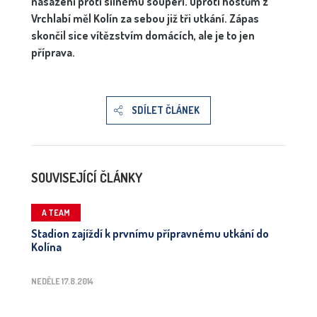
nasazení proti silnému soupeři. Oproti hostům z
Vrchlabí měl Kolín za sebou již tři utkání. Zápas
skončil sice vítězstvím domácích, ale je to jen
příprava.
SDÍLET ČLÁNEK
SOUVISEJÍCÍ ČLÁNKY
A TEAM
Stadion zajíždí k prvnímu přípravnému utkání do
Kolína
NEDĚLE 17.8.2014