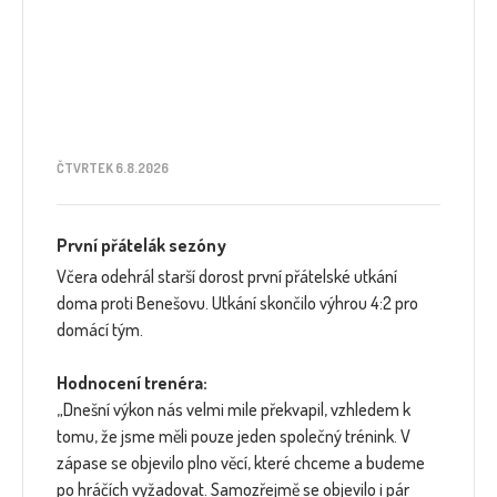
ČTVRTEK 6.8.2026
První přátelák sezóny
Včera odehrál starší dorost první přátelské utkání
doma proti Benešovu. Utkání skončilo výhrou 4:2 pro
domácí tým.
Hodnocení trenéra:
„Dnešní výkon nás velmi mile překvapil, vzhledem k
tomu, že jsme měli pouze jeden společný trénink. V
zápase se objevilo plno věcí, které chceme a budeme
po hráčích vyžadovat. Samozřejmě se objevilo i pár