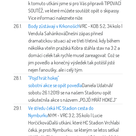
k tomuto utkání jsme si pro Vás připravili TIPOVACÍ
SOUTĚŽ, ve které můžete soutěžit opět o skipassy.
Více informací naleznete níže.
26.1.
Body zůstávají v Krkonoších
VRC - KOB 5:2, 34.kolo |
Vendula Sahánková
Dnešní zápas přinesl
dramatickou situaci až ve třetí třetině, kdy během
několika vteřin pražská Kobra stáhla stav na 3:2 a
domácí celek tak rychle musel zareagovat. Což se
jim povedlo a konečný výsledek tak potěšil jistě
nejen fanoušky, ale i celý tým.
28.1.
"Pojď hrát hokej"
sobotní akce se opět povedla
Daniela Udatná
V
sobotu 26.1.2019 se na našem Stadionu opět
uskutečnila akce s názvem „POJĎ HRÁT HOKEJ“
29.1.
Ve středu čeká HC Stadion cesta do
Nymburku
NYM - VRC 3:2, 35.kolo | Lucie
Horčičková
Další utkání, které HC Stadion Vrchlabí
čeká, je proti Nymburku, se kterým se letos setkal