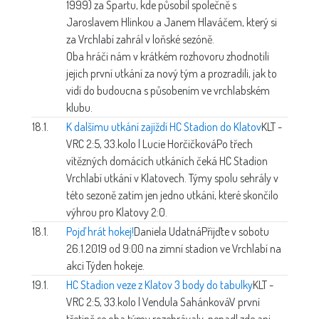
1999) za Spartu, kde působil společně s
Jaroslavem Hlinkou a Janem Hlaváčem, který si
za Vrchlabí zahrál v loňské sezóně.
Oba hráči nám v krátkém rozhovoru zhodnotili
jejich první utkání za nový tým a prozradili, jak to
vidí do budoucna s působením ve vrchlabském
klubu.
18.1.
K dalšímu utkání zajíždí HC Stadion do Klatov
KLT -
VRC 2:5, 33.kolo | Lucie Horčičková
Po třech
vítězných domácích utkáních čeká HC Stadion
Vrchlabí utkání v Klatovech. Týmy spolu sehrály v
této sezoně zatím jen jedno utkání, které skončilo
výhrou pro Klatovy 2:0.
18.1.
Pojď hrát hokej!
Daniela Udatná
Přijďte v sobotu
26.1.2019 od 9:00 na zimní stadion ve Vrchlabí na
akci Týden hokeje.
19.1.
HC Stadion veze z Klatov 3 body do tabulky
KLT -
VRC 2:5, 33.kolo | Vendula Sahánková
V první
třetině se oba týmy rozehrávaly, nepadl zde ani