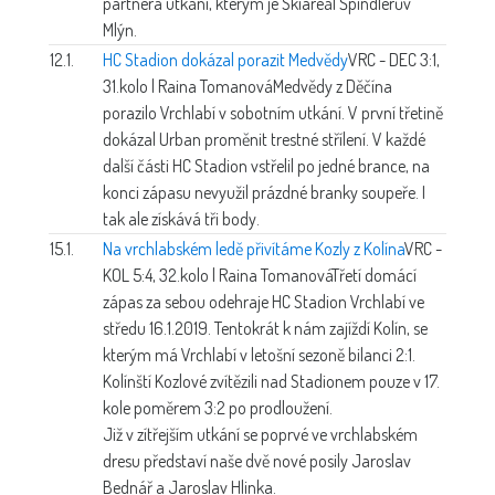
partnera utkání, kterým je Skiareál Špindlerův
Mlýn.
12.1.
HC Stadion dokázal porazit Medvědy
VRC - DEC 3:1,
31.kolo | Raina Tomanová
Medvědy z Děčína
porazilo Vrchlabí v sobotním utkání. V první třetině
dokázal Urban proměnit trestné střílení. V každé
další části HC Stadion vstřelil po jedné brance, na
konci zápasu nevyužil prázdné branky soupeře. I
tak ale získává tři body.
15.1.
Na vrchlabském ledě přivítáme Kozly z Kolína
VRC -
KOL 5:4, 32.kolo | Raina Tomanová
Třetí domácí
zápas za sebou odehraje HC Stadion Vrchlabí ve
středu 16.1.2019. Tentokrát k nám zajíždí Kolín, se
kterým má Vrchlabí v letošní sezoně bilanci 2:1.
Kolínští Kozlové zvítězili nad Stadionem pouze v 17.
kole poměrem 3:2 po prodloužení.
Již v zítřejším utkání se poprvé ve vrchlabském
dresu představí naše dvě nové posily Jaroslav
Bednář a Jaroslav Hlinka.