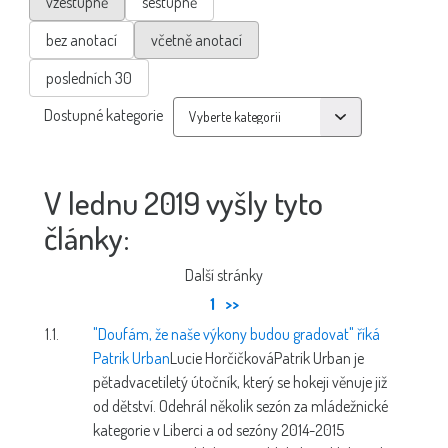
vzestupně
sestupně
bez anotací
včetně anotací
posledních 30
Dostupné kategorie
V lednu 2019 vyšly tyto
články:
Další stránky
1
>>
1.1.
"Doufám, že naše výkony budou gradovat" říká
Patrik Urban
Lucie Horčičková
Patrik Urban je
pětadvacetiletý útočník, který se hokeji věnuje již
od dětství. Odehrál několik sezón za mládežnické
kategorie v Liberci a od sezóny 2014-2015