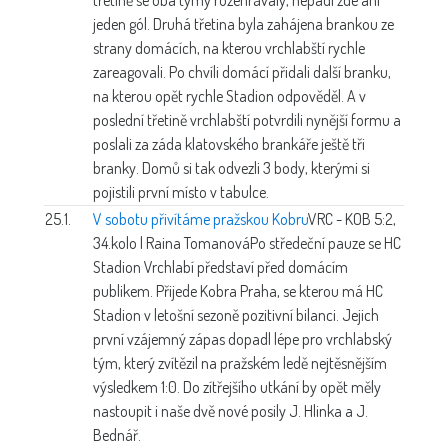
jeden gól. Druhá třetina byla zahájena brankou ze
strany domácích, na kterou vrchlabští rychle
zareagovali. Po chvíli domácí přidali další branku,
na kterou opět rychle Stadion odpověděl. A v
poslední třetině vrchlabští potvrdili nynější formu a
poslali za záda klatovského brankáře ještě tři
branky. Domů si tak odvezli 3 body, kterými si
pojistili první místo v tabulce.
25.1.
V sobotu přivítáme pražskou Kobru
VRC - KOB 5:2,
34.kolo | Raina Tomanová
Po středeční pauze se HC
Stadion Vrchlabí představí před domácím
publikem. Přijede Kobra Praha, se kterou má HC
Stadion v letošní sezoně pozitivní bilanci. Jejich
první vzájemný zápas dopadl lépe pro vrchlabský
tým, který zvítězil na pražském ledě nejtěsnějším
výsledkem 1:0. Do zítřejšího utkání by opět měly
nastoupit i naše dvě nové posily J. Hlinka a J.
Bednář.