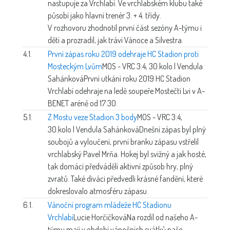
nastupuje za Vrchlabí. Ve vrchlabském klubu také
působí jako hlavní trenér 3. + 4. třídy.
V rozhovoru zhodnotil první část sezóny A-týmu i
dětí a prozradil, jak tráví Vánoce a Silvestra.
4.1.
První zápas roku 2019 odehraje HC Stadion proti
Mosteckým Lvům
MOS - VRC 3:4, 30.kolo | Vendula
Sahánková
První utkání roku 2019 HC Stadion
Vrchlabí odehraje na ledě soupeře Mostečtí Lvi v A-
BENET aréně od 17:30.
5.1.
Z Mostu veze Stadion 3 body
MOS - VRC 3:4,
30.kolo | Vendula Sahánková
Dnešní zápas byl plný
soubojů a vyloučení, první branku zápasu vstřelil
vrchlabský Pavel Mrňa. Hokej byl svižný a jak hosté,
tak domácí předváděli aktivní způsob hry, plný
zvratů. Také diváci předvedli krásné fandění, které
dokreslovalo atmosféru zápasu.
6.1.
Vánoční program mládeže HC Stadionu
Vrchlabí
Lucie Horčičková
Na rozdíl od našeho A-
týmu mají v období vánočních svátků naše