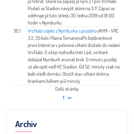
již třikrát. Skóre na zápasy je nyní 2:1 pro Vrchlabí.
Podaří se Stadion navýšit skóre na 3:1? Zápas se
odehraje již tuto středu 30. ledna 2019 od 18:00
hodin v Nymburku.
30.1.
Vrchlabí odjelo z Nymburka s prázdnou
NYM - VRC
3:2, 35.kolo | Raina Tomanová
Po bezbrankové
první třetině se v polovině utkání dostalo do vedení
Vrchlabí. O vítězi rozhodla třetí část, ve které
dokázal Nymburk srovnat krok. O minutu později
už ale opět vedl HC Stadion. Od 52. minuty však na
ledě vládli domácí. Otočili stav utkání dvěma
brankami během půl minuty.
Další stránky
1
>>
Archiv