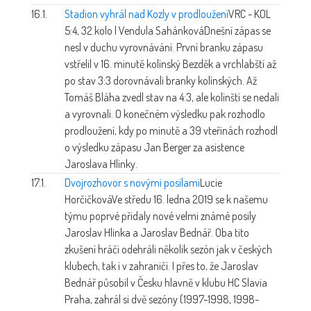
16.1.
Stadion vyhrál nad Kozly v prodloužení
VRC - KOL
5:4, 32.kolo | Vendula Sahánková
Dnešní zápas se
nesl v duchu vyrovnávání. První branku zápasu
vstřelil v 16. minutě kolínský Bezděk a vrchlabští až
po stav 3:3 dorovnávali branky kolínských. Až
Tomáš Bláha zvedl stav na 4:3, ale kolínští se nedali
a vyrovnali. O konečném výsledku pak rozhodlo
prodloužení, kdy po minutě a 39 vteřinách rozhodl
o výsledku zápasu Jan Berger za asistence
Jaroslava Hlinky.
17.1.
Dvojrozhovor s novými posilami
Lucie
Horčičková
Ve středu 16. ledna 2019 se k našemu
týmu poprvé přidaly nové velmi známé posily
Jaroslav Hlinka a Jaroslav Bednář. Oba tito
zkušení hráči odehráli několik sezón jak v českých
klubech, tak i v zahraničí. I přes to, že Jaroslav
Bednář působil v Česku hlavně v klubu HC Slavia
Praha, zahrál si dvě sezóny (1997-1998, 1998-