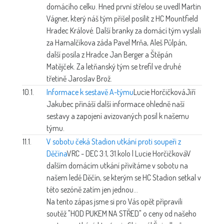
domácího celku. Hned první střelou se uvedl Martin
Vágner, který náš tým přišel posílit z HC Mountfield
Hradec Králové. Další branky za domácí tým vyslali
za Hamalčíkova záda Pavel Mrňa, Aleš Půlpán,
další posila z Hradce Jan Berger a Štěpán
Matějček. Za letňanský tým se trefil ve druhé
třetině Jaroslav Brož.
10.1.
Informace k sestavě A-týmu
Lucie Horčičková
Jiří
Jakubec přináší další informace ohledně naší
sestavy a zapojení avizovaných posil k našemu
týmu.
11.1.
V sobotu čeká Stadion utkání proti soupeři z
Děčína
VRC - DEC 3:1, 31.kolo | Lucie Horčičková
V
dalším domácím utkání přivítáme v sobotu na
našem ledě Děčín, se kterým se HC Stadion setkal v
této sezóně zatím jen jednou...
Na tento zápas jsme si pro Vás opět připravili
soutěž "HOD PUKEM NA STŘED" o ceny od našeho