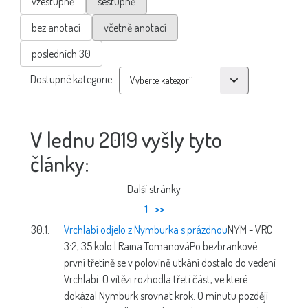
vzestupně
sestupně
bez anotací
včetně anotací
posledních 30
Dostupné kategorie
V lednu 2019 vyšly tyto
články:
Další stránky
1
>>
30.1.
Vrchlabí odjelo z Nymburka s prázdnou
NYM - VRC
3:2, 35.kolo | Raina Tomanová
Po bezbrankové
první třetině se v polovině utkání dostalo do vedení
Vrchlabí. O vítězi rozhodla třetí část, ve které
dokázal Nymburk srovnat krok. O minutu později