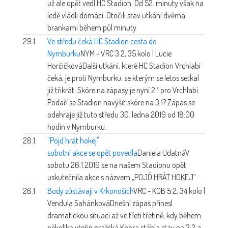
už ale opět vedl HC Stadion. Od 52. minuty však na
ledě vládli domácí. Otočili stav utkání dvěma
brankami během půl minuty.
29.1.
Ve středu čeká HC Stadion cesta do
Nymburku
NYM - VRC 3:2, 35.kolo | Lucie
Horčičková
Další utkání, které HC Stadion Vrchlabí
čeká, je proti Nymburku, se kterým se letos setkal
již třikrát. Skóre na zápasy je nyní 2:1 pro Vrchlabí.
Podaří se Stadion navýšit skóre na 3:1? Zápas se
odehraje již tuto středu 30. ledna 2019 od 18:00
hodin v Nymburku.
28.1.
"Pojď hrát hokej"
sobotní akce se opět povedla
Daniela Udatná
V
sobotu 26.1.2019 se na našem Stadionu opět
uskutečnila akce s názvem „POJĎ HRÁT HOKEJ“
26.1.
Body zůstávají v Krkonoších
VRC - KOB 5:2, 34.kolo |
Vendula Sahánková
Dnešní zápas přinesl
dramatickou situaci až ve třetí třetině, kdy během
několika vteřin pražská Kobra stáhla stav na 3:2 a