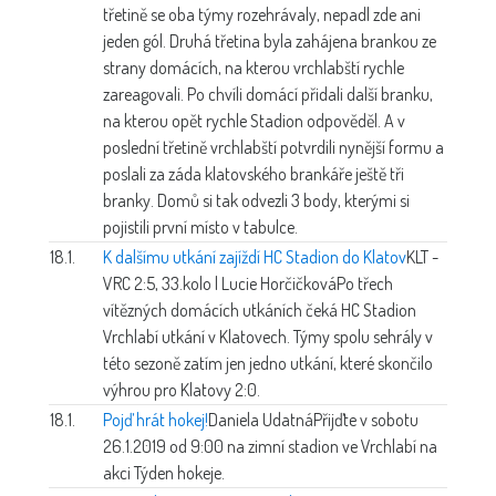
třetině se oba týmy rozehrávaly, nepadl zde ani
jeden gól. Druhá třetina byla zahájena brankou ze
strany domácích, na kterou vrchlabští rychle
zareagovali. Po chvíli domácí přidali další branku,
na kterou opět rychle Stadion odpověděl. A v
poslední třetině vrchlabští potvrdili nynější formu a
poslali za záda klatovského brankáře ještě tři
branky. Domů si tak odvezli 3 body, kterými si
pojistili první místo v tabulce.
18.1.
K dalšímu utkání zajíždí HC Stadion do Klatov
KLT -
VRC 2:5, 33.kolo | Lucie Horčičková
Po třech
vítězných domácích utkáních čeká HC Stadion
Vrchlabí utkání v Klatovech. Týmy spolu sehrály v
této sezoně zatím jen jedno utkání, které skončilo
výhrou pro Klatovy 2:0.
18.1.
Pojď hrát hokej!
Daniela Udatná
Přijďte v sobotu
26.1.2019 od 9:00 na zimní stadion ve Vrchlabí na
akci Týden hokeje.