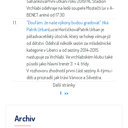
Sahánková
První utkání roku 2019 HC Stadion
Vrchlabí odehraje na ledě soupeře Mostečtí Lvi v A-
BENET aréně od 17:30.
1.1.
"Doufám, že naše výkony budou gradovat" říká
Patrik Urban
Lucie Horčičková
Patrik Urban je
pětadvacetiletý útočník, který se hokeji věnuje již
od dětství. Odehrál několik sezón za mládežnické
kategorie v Liberci a od sezóny 2014-2015
nastupuje za Vrchlabí. Ve vrchlabském klubu také
působí jako hlavní trenér 3. + 4. třídy.
V rozhovoru zhodnotil první část sezóny A-týmu i
dětí a prozradil, jak tráví Vánoce a Silvestra.
Další stránky
1
>>
Archiv