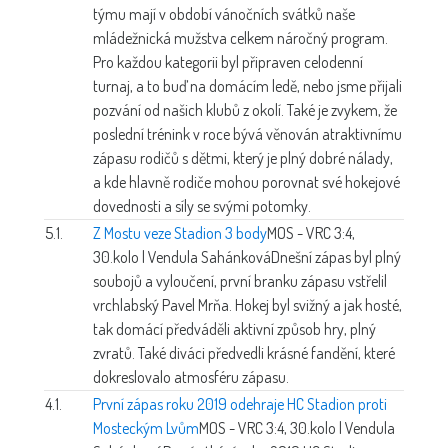
týmu mají v období vánočních svátků naše
mládežnická mužstva celkem náročný program.
Pro každou kategorii byl připraven celodenní
turnaj, a to buď na domácím ledě, nebo jsme přijali
pozvání od našich klubů z okolí. Také je zvykem, že
poslední trénink v roce bývá věnován atraktivnímu
zápasu rodičů s dětmi, který je plný dobré nálady,
a kde hlavně rodiče mohou porovnat své hokejové
dovednosti a síly se svými potomky.
5.1.
Z Mostu veze Stadion 3 body
MOS - VRC 3:4,
30.kolo | Vendula Sahánková
Dnešní zápas byl plný
soubojů a vyloučení, první branku zápasu vstřelil
vrchlabský Pavel Mrňa. Hokej byl svižný a jak hosté,
tak domácí předváděli aktivní způsob hry, plný
zvratů. Také diváci předvedli krásné fandění, které
dokreslovalo atmosféru zápasu.
4.1.
První zápas roku 2019 odehraje HC Stadion proti
Mosteckým Lvům
MOS - VRC 3:4, 30.kolo | Vendula