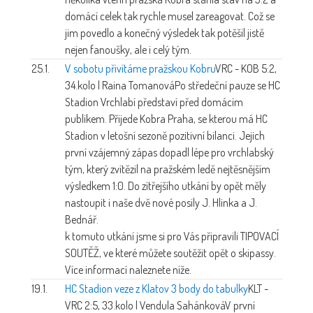
domácí celek tak rychle musel zareagovat. Což se
jim povedlo a konečný výsledek tak potěšil jistě
nejen fanoušky, ale i celý tým.
25.1.
V sobotu přivítáme pražskou Kobru
VRC - KOB 5:2,
34.kolo | Raina Tomanová
Po středeční pauze se HC
Stadion Vrchlabí představí před domácím
publikem. Přijede Kobra Praha, se kterou má HC
Stadion v letošní sezoně pozitivní bilanci. Jejich
první vzájemný zápas dopadl lépe pro vrchlabský
tým, který zvítězil na pražském ledě nejtěsnějším
výsledkem 1:0. Do zítřejšího utkání by opět měly
nastoupit i naše dvě nové posily J. Hlinka a J.
Bednář.
k tomuto utkání jsme si pro Vás připravili TIPOVACÍ
SOUTĚŽ, ve které můžete soutěžit opět o skipassy.
Více informací naleznete níže.
19.1.
HC Stadion veze z Klatov 3 body do tabulky
KLT -
VRC 2:5, 33.kolo | Vendula Sahánková
V první