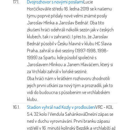
17.1.
Dvojrozhovor s novými posilami
Lucie
Horčičková
Ve středu 16. ledna 2019 se k našemu
týmu poprvé přidaly nové velmi známé posily
Jaroslav Hlinka a Jaroslav Bednář. Oba tito
zkušení hráči odehráli několik sezón jak v českých
klubech, tak i v zahraničí. I přes to, že Jaroslav
Bednář působil v Česku hlavně v klubu HC Slavia
Praha, zahrál si dvě sezóny (1997-1998, 1998-
1999) za Spartu, kde působil společně s
Jaroslavem Hlinkou a Janem Hlaváčem, který si
za Vrchlabí zahrál v loňské sezóně.
Oba hráči nám v krátkém rozhovoru zhodnotili
jejich první utkání za nový tým a prozradili, jak to
vidí do budoucna s působením ve vrchlabském
klubu.
16.1.
Stadion vyhrál nad Kozly v prodloužení
VRC - KOL
5:4, 32.kolo | Vendula Sahánková
Dnešní zápas se
nesl v duchu vyrovnávání. První branku zápasu
vstřelil v 16. minutě kolínský Bezděk a vrchlabští až