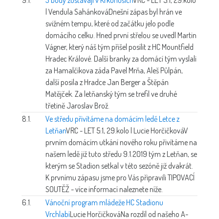
| Vendula Sahánková
Dnešní zápas byl hrán ve
svižném tempu, které od začátku jelo podle
domácího celku. Hned první střelou se uvedl Martin
Vágner, který náš tým přišel posílit z HC Mountfield
Hradec Králové. Další branky za domácí tým vyslali
za Hamalčíkova záda Pavel Mrňa, Aleš Půlpán,
další posila z Hradce Jan Berger a Štěpán
Matějček. Za letňanský tým se trefil ve druhé
třetině Jaroslav Brož.
8.1.
Ve středu přivítáme na domácím ledě Letce z
Letňan
VRC - LET 5:1, 29.kolo | Lucie Horčičková
V
prvním domácím utkání nového roku přivítáme na
našem ledě již tuto středu 9.1.2019 tým z Letňan, se
kterým se Stadion setkal v této sezóně již dvakrát.
K prvnímu zápasu jsme pro Vás připravili TIPOVACÍ
SOUTĚŽ - více informací naleznete níže.
6.1.
Vánoční program mládeže HC Stadionu
Vrchlabí
Lucie Horčičková
Na rozdíl od našeho A-