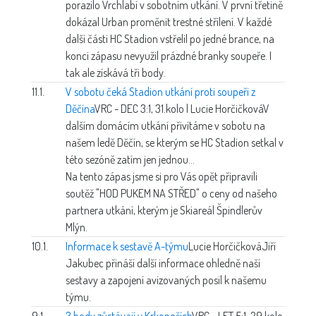
porazilo Vrchlabí v sobotním utkání. V první třetině
dokázal Urban proměnit trestné střílení. V každé
další části HC Stadion vstřelil po jedné brance, na
konci zápasu nevyužil prázdné branky soupeře. I
tak ale získává tři body.
11.1.
V sobotu čeká Stadion utkání proti soupeři z
Děčína
VRC - DEC 3:1, 31.kolo | Lucie Horčičková
V
dalším domácím utkání přivítáme v sobotu na
našem ledě Děčín, se kterým se HC Stadion setkal v
této sezóně zatím jen jednou...
Na tento zápas jsme si pro Vás opět připravili
soutěž "HOD PUKEM NA STŘED" o ceny od našeho
partnera utkání, kterým je Skiareál Špindlerův
Mlýn.
10.1.
Informace k sestavě A-týmu
Lucie Horčičková
Jiří
Jakubec přináší další informace ohledně naší
sestavy a zapojení avizovaných posil k našemu
týmu.
9.1.
3 body zůstávají v Krkonoších
VRC - LET 5:1, 29.kolo