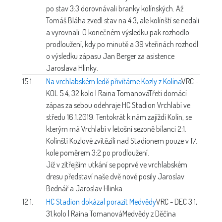
po stav 3:3 dorovnávali branky kolínských. Až
Tomáš Bláha zvedl stav na 4:3, ale kolínští se nedali
a vyrovnali. O konečném výsledku pak rozhodlo
prodloužení, kdy po minutě a 39 vteřinách rozhodl
o výsledku zápasu Jan Berger za asistence
Jaroslava Hlinky.
15.1.
Na vrchlabském ledě přivítáme Kozly z Kolína
VRC -
KOL 5:4, 32.kolo | Raina Tomanová
Třetí domácí
zápas za sebou odehraje HC Stadion Vrchlabí ve
středu 16.1.2019. Tentokrát k nám zajíždí Kolín, se
kterým má Vrchlabí v letošní sezoně bilanci 2:1.
Kolínští Kozlové zvítězili nad Stadionem pouze v 17.
kole poměrem 3:2 po prodloužení.
Již v zítřejším utkání se poprvé ve vrchlabském
dresu představí naše dvě nové posily Jaroslav
Bednář a Jaroslav Hlinka.
12.1.
HC Stadion dokázal porazit Medvědy
VRC - DEC 3:1,
31.kolo | Raina Tomanová
Medvědy z Děčína