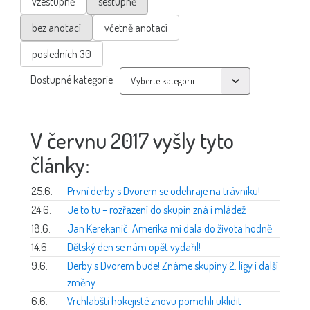
vzestupně
sestupně
bez anotací
včetně anotací
posledních 30
Dostupné kategorie
V červnu 2017 vyšly tyto
články:
25.6.
První derby s Dvorem se odehraje na trávníku!
24.6.
Je to tu – rozřazení do skupin zná i mládež
18.6.
Jan Kerekanič: Amerika mi dala do života hodně
14.6.
Dětský den se nám opět vydařil!
9.6.
Derby s Dvorem bude! Známe skupiny 2. ligy i další
změny
6.6.
Vrchlabští hokejisté znovu pomohli uklidit