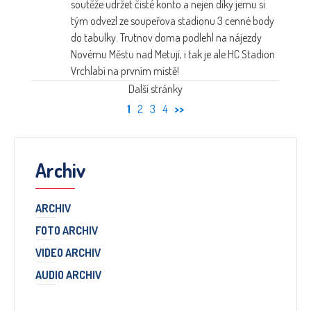
soutěže udržet čisté konto a nejen díky jemu si
tým odvezl ze soupeřova stadionu 3 cenné body
do tabulky. Trutnov doma podlehl na nájezdy
Novému Městu nad Metují, i tak je ale HC Stadion
Vrchlabí na prvním místě!
Další stránky
1
2
3
4
>>
Archiv
ARCHIV
FOTO ARCHIV
VIDEO ARCHIV
AUDIO ARCHIV