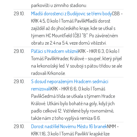
parkovišti u zimního stadionu.
29.10.
Mladší dorostenci z Budějovic se třemi body
CBB -
KRK 4:5, 0.kolo | Tomáš Pavlík
Mladší dorost
zajížděl až do jihočeského kraje, kde se utkal s
týmem HC Mountfield (ČB) "B". Po závěrečném
obratu ze 2:4 na 5:4, veze domů vítězství.
29.10.
Páťáci s Hradcem vítězně
KRK - HKR 6:3, 0.kolo |
Tomáš Pavlík
Hradec Králové - soupeř, který přijel
na krkonošský led. V souboji s pátou třídou se ale
radovali Krkonoše.
29.10.
S dosud neporaženým Hradcem sedmáci
remizovali
KRK - HKR 6:6, 0.kolo | Tomáš
Pavlík
Sedmá třída se utkala s týmem Hradce
Králové. Utkání bylo bohaté na goly, když jich
padlo celkově 12. Vstřelené byly rovnoměrně,
takže nám z toho vyplývá remíza 6:6.
29.10.
Dorost nastřílel Novému Městu 16 branek
NMM -
KRK 1:16, 3.kolo | Tomáš Pavlík
V krajské lize