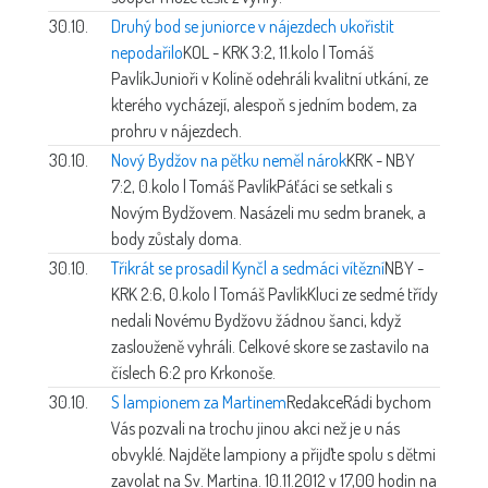
30.10.
Druhý bod se juniorce v nájezdech ukořistit
nepodařilo
KOL - KRK 3:2, 11.kolo | Tomáš
Pavlík
Junioři v Kolíně odehráli kvalitní utkání, ze
kterého vycházejí, alespoň s jedním bodem, za
prohru v nájezdech.
30.10.
Nový Bydžov na pětku neměl nárok
KRK - NBY
7:2, 0.kolo | Tomáš Pavlík
Páťáci se setkali s
Novým Bydžovem. Nasázeli mu sedm branek, a
body zůstaly doma.
30.10.
Třikrát se prosadil Kynčl a sedmáci vítězní
NBY -
KRK 2:6, 0.kolo | Tomáš Pavlík
Kluci ze sedmé třídy
nedali Novému Bydžovu žádnou šanci, když
zaslouženě vyhráli. Celkové skore se zastavilo na
číslech 6:2 pro Krkonoše.
30.10.
S lampionem za Martinem
Redakce
Rádi bychom
Vás pozvali na trochu jinou akci než je u nás
obvyklé. Najděte lampiony a přijďte spolu s dětmi
zavolat na Sv. Martina. 10.11.2012 v 17,00 hodin na