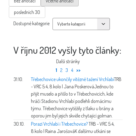
bez anotací
včetně anotací
posledních 30
Dostupné kategorie
V říjnu 2012 vyšly tyto články:
Další stránky
1
2
3
4
>>
31.10.
Třebechovice ukončily vítězné tažení Vrchlabí
TRB
- VRC 5:4, 8.kolo | Jana Poskerová
Jednou to
přijít muselo a přišlo to v Třebechovicích, kde
hráči Stadionu Vrchlabí podlehli domácímu
týmu. Třebechovice vytěžily z tlaku u brány a
oporou jim byl jejich skvěle chytající golman.
30.10.
Porazí Vrchlabí i Třebechovice?
TRB - VRC 5:4,
8.kolo | Raina Jarošová
K dalšímu utkání se