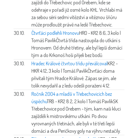
zajíždí do Třebechovic pod Orebem, kde se
odehraje v pořadí již osmé kolo KHL. Vrchlabí má
za sebou sérii sedmi vítězství a vítěznou šňůru
může prodloužit právě na ledě Třebechovic.
30.10.
Čtvrťáci podlehli Hronovu
HRO - KR2 8:6, 3.kolo |
Tomáš Pavlík
Čtvrtá třída nastoupila do utkání s
Hronovem. Od druhé třetiny, ale byl lepší domácí
tým a do Krkonoš hoši přijeli bez bodů.
30.10.
Hradec Králové čtvrtou třídu převálcoval
KR2 -
HKR 4:12, 3.kolo | Tomáš Pavlík
Čtvrťáci doma
přivítali tým Hradce Králové. Zápas se jim, ale
tolik nevydařil a z ledu odešli poraženi 4:12.
30.10.
Ročník 2004 a mladší v Třebechovicích bez
úspěchu
TRB - KR2 8:2, 2.kolo | Tomáš Pavlík
SK
Třebechovice pod Orebem - tým, kam naši kluci
zajížděli k mistrovskému utkání. Po dvou
vyrovnaných třetinách, ale byli v té třetí lepší
domácí a dva Peričkovy goly na výhru nestačily.