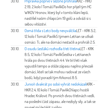
30.10.
Přípravka poprvé v sezoně prohrála
KR2 - HRO
2:19, 2.kolo | Tomáš Pavlík
Do hor přijel tým HC
WIKOV Hronov, který byl v tomto klání lepší,
nastřílel našim chlapcům 19 golů a odváží si s
sebou vítězství.
30.10.
Osmá třída s Letci body nevyválčila
LET - KRK 5:2,
12.kolo | Tomáš Pavlík
S týmem Letňan se utkali
osmáci. Ti, ale na domácí nestačili a prohráli 2:5.
30.10.
O osudu šesťáků rozhodla třetí třetina
LET - KRK
8:5, 12.kolo | Tomáš Pavlík
Šestka v Letňanech
hrála po dvou třetinách 4:4. Ve té třetí však
vypustili tempo a otěže zápasu naplno převzali
domácí, kteří se tak mohou radovat ze všech
bodů, když porazili tým Krkonoš 8:5.
30.10.
Junioři dvakrát po sobě vyhrát nedokázali
KRK -
HKR 2:4, 10.kolo | Tomáš Pavlík
Chlapci hostili
Hradec Králové. Po prvních dvou třetinách vedli,
na poslední část zápasu, ale nezbyly síly, a tak se
soupeř může těšit z výhry.