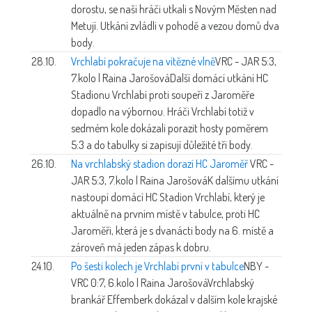
dorostu, se naši hráči utkali s Novým Městen nad
Metují. Utkání zvládli v pohodě a vezou domů dva
body.
28.10.
Vrchlabí pokračuje na vítězné vlně
VRC - JAR 5:3,
7.kolo | Raina Jarošová
Další domácí utkání HC
Stadionu Vrchlabí proti soupeři z Jaroměře
dopadlo na výbornou. Hráči Vrchlabí totiž v
sedmém kole dokázali porazit hosty poměrem
5:3 a do tabulky si zapisují důležité tři body.
26.10.
Na vrchlabský stadion dorazí HC Jaroměř
VRC -
JAR 5:3, 7.kolo | Raina Jarošová
K dalšímu utkání
nastoupí domácí HC Stadion Vrchlabí, který je
aktuálně na prvním místě v tabulce, proti HC
Jaroměři, která je s dvanácti body na 6. místě a
zároveň má jeden zápas k dobru.
24.10.
Po šesti kolech je Vrchlabí první v tabulce
NBY -
VRC 0:7, 6.kolo | Raina Jarošová
Vrchlabský
brankář Effemberk dokázal v dalším kole krajské