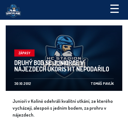
☰
ZÁPASY
DRUHÝ BOD SE JUNIORCE V
NÁJEZDECH UKOŘISTIT NEPODAŘILO
30.10.2012
TOMÁŠ PAVLÍK
Junioři v Kolíně odehráli kvalitní utkání, ze kterého
vycházejí, alespoň s jedním bodem, za prohru v
nájezdech.