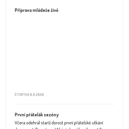
Příprava mládeže živě
ČTVRTEK 6.8.2026
První přátelák sezóny
Včera odehrál starší dorost první přátelské utkání