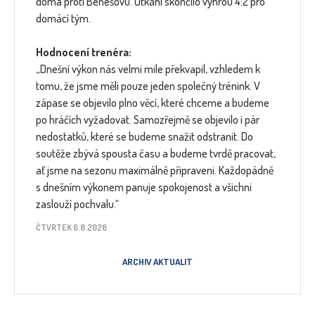
doma proti Benešovu. Utkání skončilo výhrou 4:2 pro
domácí tým.
Hodnocení trenéra:
„Dnešní výkon nás velmi mile překvapil, vzhledem k
tomu, že jsme měli pouze jeden společný trénink. V
zápase se objevilo plno věcí, které chceme a budeme
po hráčích vyžadovat. Samozřejmě se objevilo i pár
nedostatků, které se budeme snažit odstranit. Do
soutěže zbývá spousta času a budeme tvrdě pracovat,
ať jsme na sezonu maximálně připraveni. Každopádně
s dnešním výkonem panuje spokojenost a všichni
zaslouží pochvalu.“
ČTVRTEK 6.8.2026
ARCHIV AKTUALIT