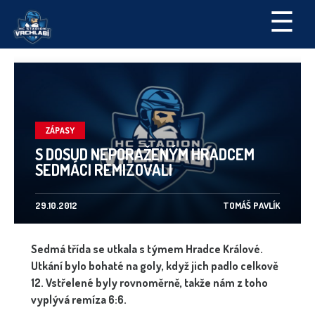
☰
ZÁPASY
S DOSUD NEPORAŽENÝM HRADCEM
SEDMÁCI REMIZOVALI
29.10.2012
TOMÁŠ PAVLÍK
Sedmá třída se utkala s týmem Hradce Králové.
Utkání bylo bohaté na goly, když jich padlo celkově
12. Vstřelené byly rovnoměrně, takže nám z toho
vyplývá remíza 6:6.