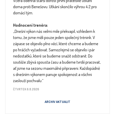
Včera odehrál starší dorost první přátelské utkání
doma proti Benešovu. Utkání skončilo výhrou 4:2 pro
domácí tým.
Hodnocení trenéra:
„Dnešní výkon nás velmi mile překvapil, vzhledem k
tomu, že jsme měli pouze jeden společný trénink. V
zápase se objevilo plno věcí, které chceme a budeme
po hráčích vyžadovat. Samozřejmě se objevilo i pár
nedostatků, které se budeme snažit odstranit. Do
soutěže zbývá spousta času a budeme tvrdě pracovat,
ať jsme na sezonu maximálně připraveni. Každopádně
s dnešním výkonem panuje spokojenost a všichni
zaslouží pochvalu.“
ČTVRTEK 6.8.2026
ARCHIV AKTUALIT