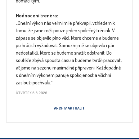
domácí tým.
Hodnocení trenéra:
„Dnešní výkon nás velmi mile překvapil, vzhledem k
tomu, že jsme měli pouze jeden společný trénink. V
zápase se objevilo plno věcí, které chceme a budeme
po hráčích vyžadovat. Samozřejmě se objevilo i pár
nedostatků, které se budeme snažit odstranit. Do
soutěže zbývá spousta času a budeme tvrdě pracovat,
ať jsme na sezonu maximálně připraveni. Každopádně
s dnešním výkonem panuje spokojenost a všichni
zaslouží pochvalu.“
ČTVRTEK 6.8.2026
ARCHIV AKTUALIT