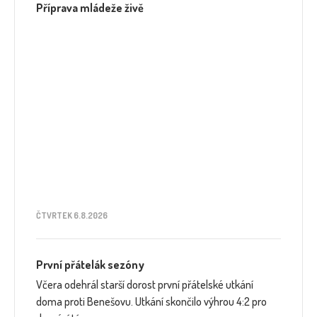
Příprava mládeže živě
ČTVRTEK 6.8.2026
První přátelák sezóny
Včera odehrál starší dorost první přátelské utkání
doma proti Benešovu. Utkání skončilo výhrou 4:2 pro