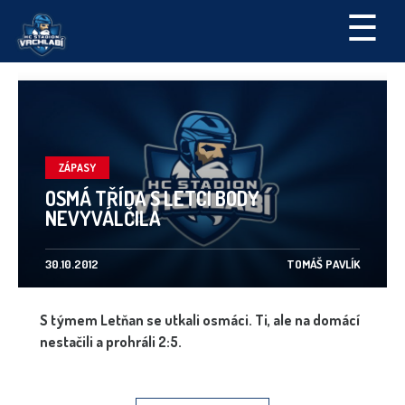
☰
ZÁPASY
OSMÁ TŘÍDA S LETCI BODY
NEVYVÁLČILA
30.10.2012
TOMÁŠ PAVLÍK
S týmem Letňan se utkali osmáci. Ti, ale na domácí
nestačili a prohráli 2:5.