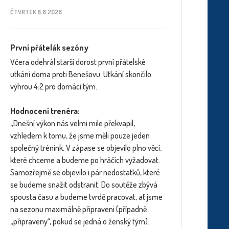
ČTVRTEK 6.8.2026
První přátelák sezóny
Včera odehrál starší dorost první přátelské
utkání doma proti Benešovu. Utkání skončilo
výhrou 4:2 pro domácí tým.
Hodnocení trenéra:
„Dnešní výkon nás velmi mile překvapil,
vzhledem k tomu, že jsme měli pouze jeden
společný trénink. V zápase se objevilo plno věcí,
které chceme a budeme po hráčích vyžadovat.
Samozřejmě se objevilo i pár nedostatků, které
se budeme snažit odstranit. Do soutěže zbývá
spousta času a budeme tvrdě pracovat, ať jsme
na sezonu maximálně připraveni (případně
„připraveny“, pokud se jedná o ženský tým).