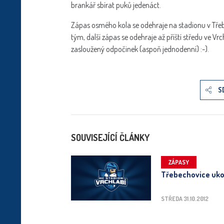
brankář sbírat puků jedenáct.
Zápas osmého kola se odehraje na stadionu v Třeb
tým, další zápas se odehraje až příští středu ve Vr
zasloužený odpočinek (aspoň jednodenní) :-).
S
SOUVISEJÍCÍ ČLÁNKY
ZÁPASY
Třebechovice ukon
STŘEDA 31.10.2012