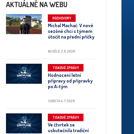
AKTUÁLNĚ NA WEBU
ROZHOVORY
Michal Machač: V nové
sezóně chci s týmem
útočit na přední příčky
NEDĚLE 2.8.2026
TISKOVÉ ZPRÁVY
Hodnocení letní
přípravy od přípravky
po A-tým
SOBOTA 4.7.2026
TISKOVÉ ZPRÁVY
Ve čtvrtek se
uskutečnila tradiční