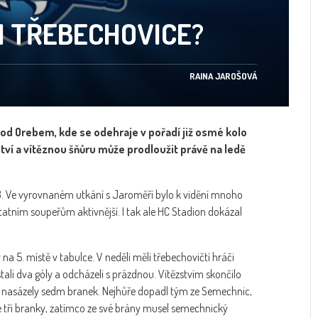
I TŘEBECHOVICE?
RAINA JAROŠOVÁ
pod Orebem, kde se odehraje v pořadí již osmé kolo
tví a vítěznou šňůru může prodloužit právě na ledě
3. Ve vyrovnaném utkání s Jaroměří bylo k vidění mnoho
atním soupeřům aktivnější. I tak ale HC Stadion dokázal
 5. místě v tabulce. V neděli měli třebechovičtí hráči
tali dva góly a odcházeli s prázdnou. Vítězstvím skončilo
nasázely sedm branek. Nejhůře dopadl tým ze Semechnic,
e tři branky, zatímco ze své brány musel semechnický