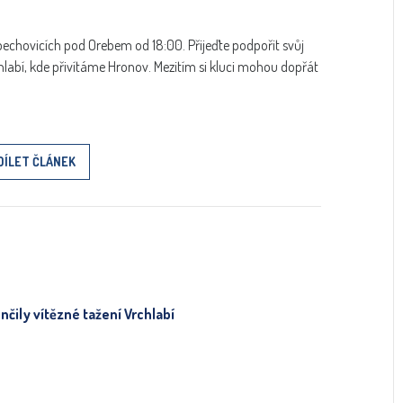
echovicích pod Orebem od 18:00. Přijeďte podpořit svůj
chlabí, kde přivítáme Hronov. Mezitím si kluci mohou dopřát
DÍLET ČLÁNEK
čily vítězné tažení Vrchlabí