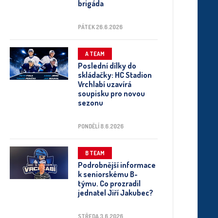
brigáda
PÁTEK 26.6.2026
A TEAM
Poslední dílky do
skládačky: HC Stadion
Vrchlabí uzavírá
soupisku pro novou
sezonu
PONDĚLÍ 8.6.2026
B TEAM
Podrobnější informace
k seniorskému B-
týmu. Co prozradil
jednatel Jiří Jakubec?
STŘEDA 3.6.2026