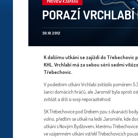
PREVIEW K ZÁPASU
PORAZÍ VRCHLABÍ 
30.10.2012
K dalšímu utkání se zajíždí do Třebechovic 
KHL. Vrchlabí má za sebou sérii sedmi vítězs
Třebechovic.
V posledním utkání Vrchlabí zvítězilo poměrem 5:
šancí domácích hráčů, ale Jaroměř byla oproti ost
zvítězit a drží si svoji neporazitelnost.
SK Třebechovice pod Orebem jsou s dvanácti body na
volno, předtím se utkali na ledě Jaroměře, kde dos
utkání s Novým Bydžovem, kterému Třebechovice 
ve vzájemném utkání vstřelil Třebechovicích pouz