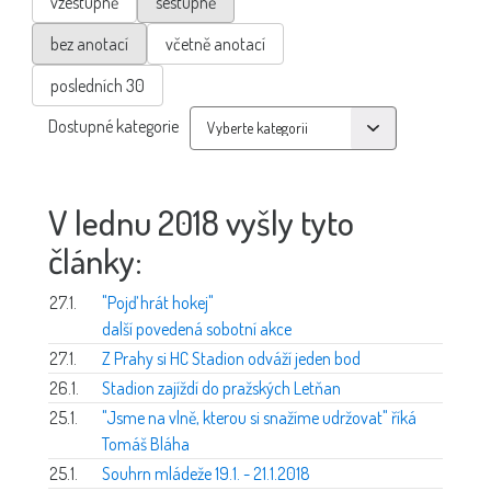
vzestupně
sestupně
bez anotací
včetně anotací
posledních 30
Dostupné kategorie
V lednu 2018 vyšly tyto
články:
27.1.
"Pojď hrát hokej"
další povedená sobotní akce
27.1.
Z Prahy si HC Stadion odváží jeden bod
26.1.
Stadion zajíždí do pražských Letňan
25.1.
"Jsme na vlně, kterou si snažíme udržovat" říká
Tomáš Bláha
25.1.
Souhrn mládeže 19.1. - 21.1.2018