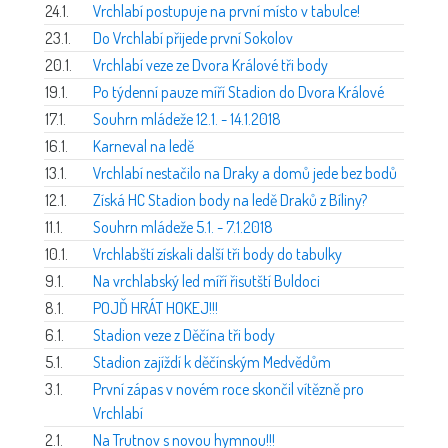
24.1.
Vrchlabí postupuje na první místo v tabulce!
23.1.
Do Vrchlabí přijede první Sokolov
20.1.
Vrchlabí veze ze Dvora Králové tři body
19.1.
Po týdenní pauze míří Stadion do Dvora Králové
17.1.
Souhrn mládeže 12.1. - 14.1.2018
16.1.
Karneval na ledě
13.1.
Vrchlabí nestačilo na Draky a domů jede bez bodů
12.1.
Získá HC Stadion body na ledě Draků z Bíliny?
11.1.
Souhrn mládeže 5.1. - 7.1.2018
10.1.
Vrchlabští získali další tři body do tabulky
9.1.
Na vrchlabský led míří řisutští Buldoci
8.1.
POJĎ HRÁT HOKEJ!!!
6.1.
Stadion veze z Děčína tři body
5.1.
Stadion zajíždí k děčínským Medvědům
3.1.
První zápas v novém roce skončil vítězně pro
Vrchlabí
2.1.
Na Trutnov s novou hymnou!!!