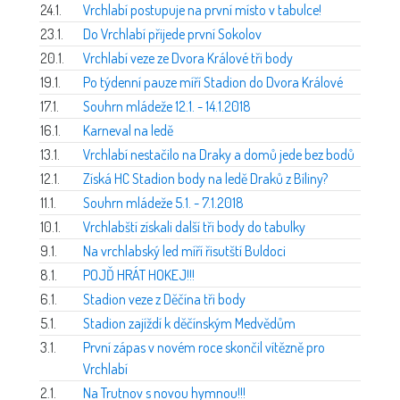
24.1.
Vrchlabí postupuje na první místo v tabulce!
23.1.
Do Vrchlabí přijede první Sokolov
20.1.
Vrchlabí veze ze Dvora Králové tři body
19.1.
Po týdenní pauze míří Stadion do Dvora Králové
17.1.
Souhrn mládeže 12.1. - 14.1.2018
16.1.
Karneval na ledě
13.1.
Vrchlabí nestačilo na Draky a domů jede bez bodů
12.1.
Získá HC Stadion body na ledě Draků z Bíliny?
11.1.
Souhrn mládeže 5.1. - 7.1.2018
10.1.
Vrchlabští získali další tři body do tabulky
9.1.
Na vrchlabský led míří řisutští Buldoci
8.1.
POJĎ HRÁT HOKEJ!!!
6.1.
Stadion veze z Děčína tři body
5.1.
Stadion zajíždí k děčínským Medvědům
3.1.
První zápas v novém roce skončil vítězně pro
Vrchlabí
2.1.
Na Trutnov s novou hymnou!!!