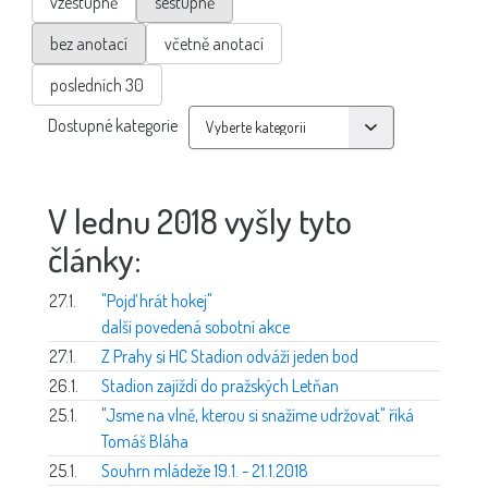
vzestupně
sestupně
bez anotací
včetně anotací
posledních 30
Dostupné kategorie
V lednu 2018 vyšly tyto
články:
27.1.
"Pojď hrát hokej"
další povedená sobotní akce
27.1.
Z Prahy si HC Stadion odváží jeden bod
26.1.
Stadion zajíždí do pražských Letňan
25.1.
"Jsme na vlně, kterou si snažíme udržovat" říká
Tomáš Bláha
25.1.
Souhrn mládeže 19.1. - 21.1.2018