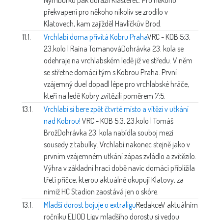
překvapení pro někoho nikoliv se zrodilo v
Klatovech, kam zajížděl Havlíčkův Brod.
11.1.
Vrchlabí doma přivítá Kobru Praha
VRC - KOB 5:3,
23.kolo | Raina Tomanová
Dohrávka 23. kola se
odehraje na vrchlabském ledě již ve středu. V něm
se střetne domácí tým s Kobrou Praha. První
vzájemný duel dopadl lépe pro vrchlabské hráče,
kteří na ledě Kobry zvítězili poměrem 7:5.
13.1.
Vrchlabí si bere zpět čtvrté místo a vítězí v utkání
nad Kobrou!
VRC - KOB 5:3, 23.kolo | Tomáš
Brož
Dohrávka 23. kola nabídla souboj mezi
sousedy z tabulky. Vrchlabí nakonec stejně jako v
prvním vzájemném utkání zápas zvládlo a zvítězilo.
Výhra v základní hrací době navíc domácí přiblížila
třetí příčce, kterou aktuálně okupují Klatovy, za
nimiž HC Stadion zaostává jen o skóre.
13.1.
Mladší dorost bojuje o extraligu
Redakce
V aktuálním
ročníku ELIOD Ligy mladšího dorostu si vedou