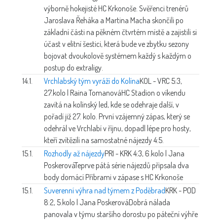
výborně hokejisté HC Krkonoše. Svěřenci trenérů
Jaroslava Řeháka a Martina Macha skončili po
základní části na pěkném čtvrtém místě a zajistili si
účast v elitní šestici, která bude ve zbytku sezony
bojovat dvoukolově systémem každý s každým o
postup do extraligy.
14.1.
Vrchlabský tým vyráží do Kolína
KOL - VRC 5:3,
27.kolo | Raina Tomanová
HC Stadion o víkendu
zavítá na kolínský led, kde se odehraje další, v
pořadí již 27. kolo. První vzájemný zápas, který se
odehrál ve Vrchlabí v říjnu, dopadl lépe pro hosty,
kteří zvítězili na samostatné nájezdy 4:5.
15.1.
Rozhodly až nájezdy
PRI - KRK 4:3, 6.kolo | Jana
Poskerová
Teprve pátá série nájezdů připsala dva
body domácí Příbrami v zápase s HC Krkonoše
15.1.
Suverenní výhra nad týmem z Poděbrad
KRK - POD
8:2, 5.kolo | Jana Poskerová
Dobrá nálada
panovala v týmu staršího dorostu po páteční výhře