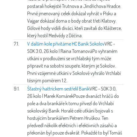
postarali hokejisté Trutnova a Jindřichova Hradce.
Prvně jmenovaný celek dokázal vyhrát v Písku a
Vajgar dokázal doma o body obrat třetí Klatovy.
Gólové hody viděli diváci, kteří zavítali do Klášterce,
který hostil Medvědy z Děčína.
7.1.
V dalším kole přivítáme HC Baník Sokolov
VRC -
SOK 3:0, 26.kolo | Raina Tomanová
Po vyhraném
utkání v prodloužení se vrchlabský tým může
připravit na sobotní soupeře, kterým je Sokolov.
První vzájemné utkání v Sokolově vyhrálo Vrchlabí
těsným poměrem 1:2.
9.1.
Šťastný hattrickem sestřelil Baník
VRC - SOK 3:0,
26.kolo | Marek Komárek
Pouze dvanáct hráčů do
pole a dva brankáře k tomu přivezl do Vrchlabí
sokolovský Baník. Horalé celé utkání bojovali s
hostujícím brankářem Petrem Hruškou. Ten
předvedl několik efektních i efektivních zásahů a
překonán byl pouze dvakrát. Pokaždé to byl Tomáš