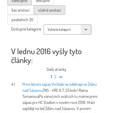
vzestupně
sestupně
bez anotací
včetně anotací
posledních 30
Dostupné kategorie
V lednu 2016 vyšly tyto
články:
Další stránky
1
2
>>
4.1.
První letošní zápas Vrchlabí se odehraje ve Žďáru
nad Sázavou
ZNS - VRC 6:7, 25.kolo | Raina
Tomanová
Po vánočních svátcích tu máme první
zápas pro HC Stadion v novém roce 2016. Hráči
zajíždějí na led Žďáru nad Sázavou. V prvním