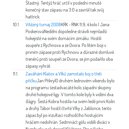
Šťastný. Tentýž hráč určil v poslední minutě
konečný stav zápasu na 3:0 a završil tak svůj
hattrick.
10.1.
Vítězný turnaj 2008
KRK - RNK 11:9, 4.kolo | Jana
Poskerová
Nedělní dopoledne strávili nejmladší
hokejisté na svém domácím zimáku. Hostili
soupeře z Rychnova a ze Dvora. Po lítém boji v
prvním zápase proti Rychnovu a důrazné domluvě
trenérů proti soupeři ze Dvora, se jim podařilo oba
zápasy vyhrát.
11.1.
Zaváhání Klatov a Vlků zamotalo boj o třetí
příčku
Jan Přikryl
O druhém lednovém víkendu bylo
na programu šestadvacáté kolo západní skupiny
druhé hokejové ligy. V tomto kole byly k vidění dva
šlágry. Šestá Kobra hostila na svém ledě první Kolín
a druhý Tábor hostil čtvrté Vlky z Jablonce, tento
zápas byl po inzultaci rozhodčího hostujícím
hráčem nedohrán. Sedmnáct gólu viděli diváci v
Nymburku pak dorazil Klášterec. Pro někoho