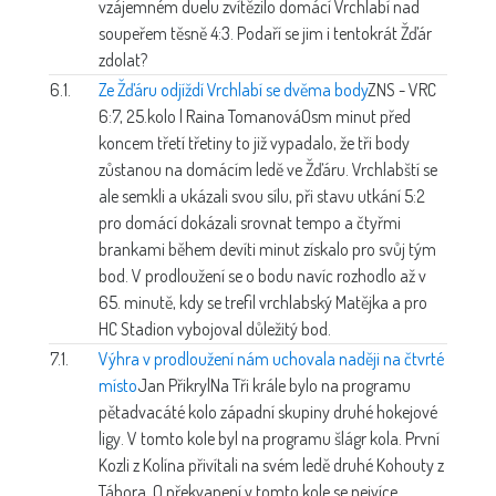
vzájemném duelu zvítězilo domácí Vrchlabí nad
soupeřem těsně 4:3. Podaří se jim i tentokrát Žďár
zdolat?
6.1.
Ze Žďáru odjíždí Vrchlabí se dvěma body
ZNS - VRC
6:7, 25.kolo | Raina Tomanová
Osm minut před
koncem třetí třetiny to již vypadalo, že tři body
zůstanou na domácím ledě ve Žďáru. Vrchlabští se
ale semkli a ukázali svou sílu, při stavu utkání 5:2
pro domácí dokázali srovnat tempo a čtyřmi
brankami během devíti minut získalo pro svůj tým
bod. V prodloužení se o bodu navíc rozhodlo až v
65. minutě, kdy se trefil vrchlabský Matějka a pro
HC Stadion vybojoval důležitý bod.
7.1.
Výhra v prodloužení nám uchovala naději na čtvrté
místo
Jan Přikryl
Na Tři krále bylo na programu
pětadvacáté kolo západní skupiny druhé hokejové
ligy. V tomto kole byl na programu šlágr kola. První
Kozli z Kolína přivítali na svém ledě druhé Kohouty z
Tábora. O překvapení v tomto kole se nejvíce