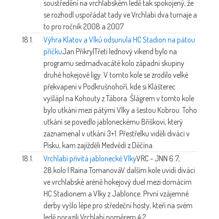
soustředění na vrchlabském ledě tak spokojený, že
se rozhodl uspořádat tady ve Vrchlabí dva turnaje a
to pro ročník 2008 a 2007.
18.1.
Výhra Klatov a Vlků odsunula HC Stadion na pátou
příčku
Jan Přikryl
Třetí lednový víkend bylo na
programu sedmadvacáté kolo západní skupiny
druhé hokejové ligy. V tomto kole se zrodilo velké
překvapení v Podkrušnohoří, kde si Klášterec
vyšlápl na Kohouty z Tábora. Šlágrem v tomto kole
bylo utkání mezi pátými Vlky a šestou Kobrou. Toho
utkání se povedlo jabloneckému Bříškovi, který
zaznamenal v utkání 3+1. Přestřelku viděli diváci v
Písku, kam zajížděli Medvědi z Děčína.
18.1.
Vrchlabí přivítá jablonecké Vlky
VRC - JNN 6:7,
28.kolo | Raina Tomanová
V dalším kole uvidí diváci
ve vrchlabské aréně hokejový duel mezi domácím
HC Stadionem a Vlky z Jablonce. První vzájemné
derby vyšlo lépe pro středeční hosty, kteří na svém
ledě porazili Vrchlabí poměrem 4:2.