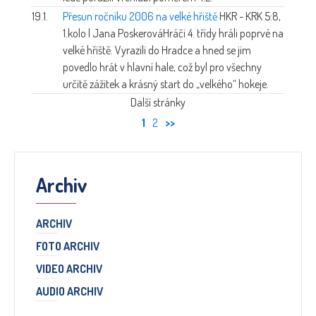
19.1.
Přesun ročníku 2006 na velké hřiště
HKR - KRK 5:8,
1.kolo | Jana Poskerová
Hráči 4. třídy hráli poprvé na
velké hřiště. Vyrazili do Hradce a hned se jim
povedlo hrát v hlavní hale, což byl pro všechny
určitě zážitek a krásný start do „velkého“ hokeje.
Další stránky
1
2
>>
Archiv
ARCHIV
FOTO ARCHIV
VIDEO ARCHIV
AUDIO ARCHIV