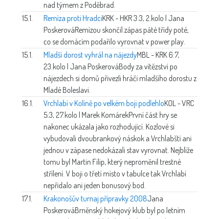
nad týmem z Poděbrad.
15.1.
Remíza proti Hradci
KRK - HKR 3:3, 2.kolo | Jana
Poskerová
Remízou skončil zápas páté třídy poté,
co se domácím podařilo vyrovnat v power play.
15.1.
Mladší dorost vyhrál na nájezdy
MBL - KRK 6:7,
23.kolo | Jana Poskerová
Body za vítězství po
nájezdech si domů přivezli hráči mladšího dorostu z
Mladé Boleslavi.
16.1.
Vrchlabí v Kolíně po velkém boji podlehlo
KOL - VRC
5:3, 27.kolo | Marek Komárek
První část hry se
nakonec ukázala jako rozhodující. Kozlové si
vybudovali dvoubrankový náskok a Vrchlabští ani
jednou v zápase nedokázali stav vyrovnat. Nejblíže
tomu byl Martin Filip, který neproměnil trestné
střílení. V boji o třetí místo v tabulce tak Vrchlabí
nepřidalo ani jeden bonusový bod.
17.1.
Krakonošův turnaj přípravky 2008
Jana
Poskerová
Brněnský hokejový klub byl po letním