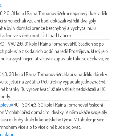
o.
C 2:0, 31.kolo | Raina Tomanová
Velmi napínavý duel viděli
si nenechali vzít ani bod, dokázali vstřelit dva góly
ha byl v domácí brance bezchybný a vychytal nulu.
tadion ve středu proti Ústí nad Labem.
RO - VRC 2:0, 31.kolo | Raina Tomanová
HC Stadion se po
pokusí o zisk dalších bodů na ledě Prostějova, který je o
ulka zajistí nejen atraktivní zápas, ale také se očekává, že
 4:3, 30.kolo | Raina Tomanová
Vrchlabí si nadělilo dárek v
 to ještě na začátku třetí třetiny vypadalo jednoznačně,
ediné branky. Tu vyrovnávací už ale vstřelit nedokázali a HC
i body.
kolovu
VRC - SOK 4:3, 30.kolo | Raina Tomanová
Poslední
n Vrchlabí před domácími diváky. V něm ukáže svoje síly
kusí o druhý skalp krkonošského týmu. V tabulce je sice
 mnohem více a o to více o ně bude bojovat.
rchlabí
.