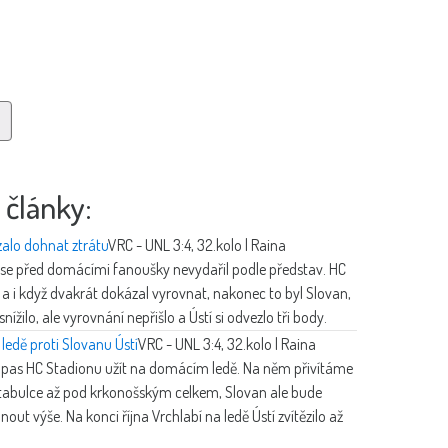
 články:
zalo dohnat ztrátu
VRC - UNL 3:4, 32.kolo | Raina
 se před domácími fanoušky nevydařil podle představ. HC
 a i když dvakrát dokázal vyrovnat, nakonec to byl Slovan,
nížilo, ale vyrovnání nepřišlo a Ústí si odvezlo tři body.
edě proti Slovanu Ústí
VRC - UNL 3:4, 32.kolo | Raina
ápas HC Stadionu užít na domácím ledě. Na něm přivítáme
v tabulce až pod krkonošským celkem, Slovan ale bude
ut výše. Na konci října Vrchlabí na ledě Ústí zvítězilo až