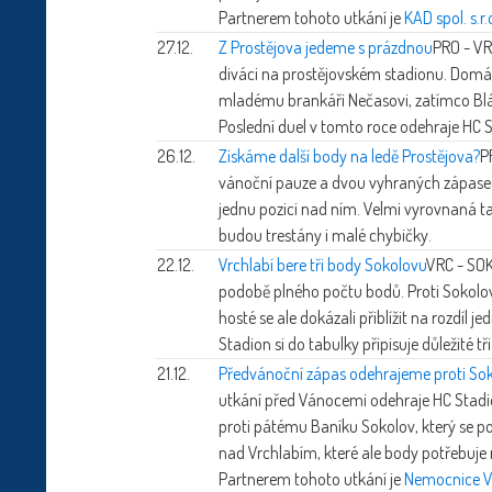
Partnerem tohoto utkání je
KAD spol. s.r.
27.12.
Z Prostějova jedeme s prázdnou
PRO - VR
diváci na prostějovském stadionu. Domácí 
mladému brankáři Nečasovi, zatímco Blá
Poslední duel v tomto roce odehraje HC S
26.12.
Získáme další body na ledě Prostějova?
P
vánoční pauze a dvou vyhraných zápasech 
jednu pozici nad ním. Velmi vyrovnaná tab
budou trestány i malé chybičky.
22.12.
Vrchlabí bere tři body Sokolovu
VRC - SOK
podobě plného počtu bodů. Proti Sokolovu
hosté se ale dokázali přiblížit na rozdíl j
Stadion si do tabulky připisuje důležité tř
21.12.
Předvánoční zápas odehrajeme proti So
utkání před Vánocemi odehraje HC Stadio
proti pátému Baníku Sokolov, který se po
nad Vrchlabím, které ale body potřebuje
Partnerem tohoto utkání je
Nemocnice V