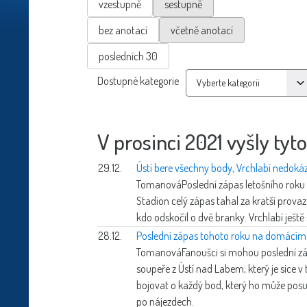
vzestupně
sestupně
bez anotací
včetně anotací
posledních 30
Dostupné kategorie
V prosinci 2021 vyšly tyto
29.12.
Ústí bere všechny body, Vrchlabí nedoká
Tomanová
Poslední zápas letošního roku
Stadion celý zápas tahal za kratší provaz
kdo odskočil o dvě branky. Vrchlabí ještě s
28.12.
Poslední zápas tohoto roku na domácím l
Tomanová
Fanoušci si mohou poslední z
soupeře z Ústí nad Labem, který je sice 
bojovat o každý bod, který ho může posuno
po nájezdech.