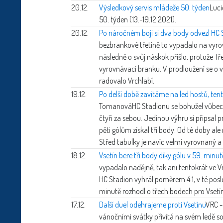
20.12.
Výsledkový servis mládeže 50. týden
Luci
50. týden (13.-19.12.2021).
20.12.
Po náročném boji si dva body odvezl HC 
bezbrankové třetině to vypadalo na vyrovn
následně o svůj náskok přišlo, protože Tře
vyrovnávací branku. V prodloužení se o 
radovalo Vrchlabí.
19.12.
Po delší době zavítáme na led hostů, ten
Tomanová
HC Stadionu se bohužel vůbec
čtyři za sebou. Jedinou výhru si připsal p
pěti gólům získal tři body. Od té doby ale
Střed tabulky je navíc velmi vyrovnaný a
18.12.
Vsetín bere tři body díky gólu v 59. minut
vypadalo nadějně, tak ani tentokrát ve V
HC Stadion vyhrál poměrem 4:1, v té posle
minutě rozhodl o třech bodech pro Vsetín
17.12.
Další duel odehrajeme proti Vsetínu
VRC -
vánočními svátky přivítá na svém ledě so