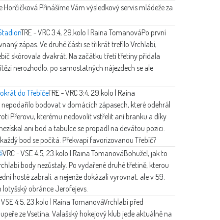
e Horčičková
Přinášíme Vám výsledkový servis mládeže za
Stadion
TRE - VRC 3:4, 29.kolo | Raina Tomanová
Po první
aný zápas. Ve druhé části se třikrát trefilo Vrchlabí,
bíč skórovala dvakrát. Na začátku třetí třetiny přidala
vítězi nerozhodlo, po samostatných nájezdech se ale
tokrát do Třebíče
TRE - VRC 3:4, 29.kolo | Raina
 nepodařilo bodovat v domácích zápasech, které odehrál
roti Přerovu, kterému nedovolit vstřelit ani branku a díky
 nezískal ani bod a tabulce se propadl na devátou pozici.
 každý bod se počítá. Překvapí favorizovanou Třebíč?
ě
VRC - VSE 4:5, 23.kolo | Raina Tomanová
Bohužel, jak to
rchlabí body nezůstaly. Po vydařené druhé třetině, kterou
dní hosté zabrali, a nejenže dokázali vyrovnat, ale v 59.
 lotyšský obránce Jerofejevs.
 VSE 4:5, 23.kolo | Raina Tomanová
Vrchlabí před
upeře ze Vsetína. Valašský hokejový klub jede aktuálně na