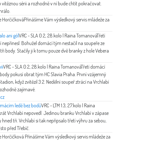
 vítěznou sérii a rozhodně v ní bude chtít pokračovat.
hrálo.
e Horčičková
Přinášíme Vám výsledkový servis mládeže za
alo ani gól
VRC - SLA 0:2, 28.kolo | Raina Tomanová
Třetí
í nepřinesl. Bohužel domácí tým nestačil na soupeře ze
 tři body. Stačily ji k tomu pouze dvě branky z hole Vebera
ii
VRC - SLA 0:2, 28.kolo | Raina Tomanová
Třetí domácí
o body pokusí obrat tým HC Slavia Praha. První vzájemný
adion, když zvítězil 3:2. Nedělní soupeř ztrácí na Vrchlabí
rozhodně zajímavé.
cz
 domácím ledě bez bodů
VRC - LTM 1:3, 27.kolo | Raina
rát Vrchlabí nepovedl. Jedinou branku Vrchlabí v zápase
y hned tři. Vrchlabí si tak nepřipsalo třetí výhru za sebou,
sto před Třebíč.
e Horčičková
Přinášíme Vám výsledkový servis mládeže za