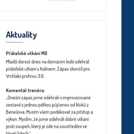
Aktuality
Přátelské utkání MD
Mladší dorost dnes na domácím ledě odehrál
přátelské utkání s Kolínem. Zápas skončil pro
Vrchlabí prohrou 3:6.
Komentář trenéra:
„Dnešní zápas jsme odehráli v improvizované
sestavě s jednou pětkou půjčenou od kluků z
Benešova. Musím všem poděkovat za přístup a
výkon. Myslím, že jsme odehráli dobré utkání
proti soupeři, který je zde na soustředění ve
třiceti lidech.“