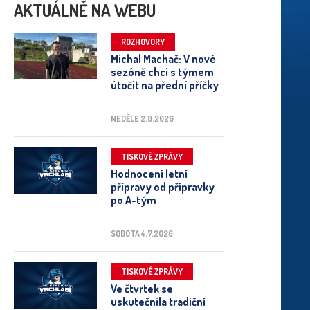
AKTUÁLNĚ NA WEBU
ROZHOVORY
Michal Machač: V nové
sezóně chci s týmem
útočit na přední příčky
NEDĚLE 2.8.2026
TISKOVÉ ZPRÁVY
Hodnocení letní
přípravy od přípravky
po A-tým
SOBOTA 4.7.2026
TISKOVÉ ZPRÁVY
Ve čtvrtek se
uskutečnila tradiční