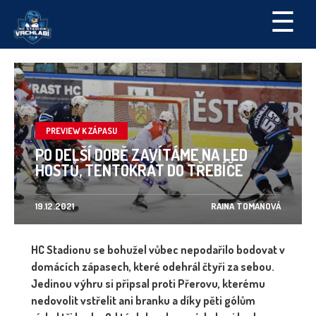
☰
PREVIEW K ZÁPASU
PO DELŠÍ DOBĚ ZAVÍTÁME NA LED
HOSTŮ, TENTOKRÁT DO TŘEBÍČE
19.12.2021
RAINA TOMANOVÁ
HC Stadionu se bohužel vůbec nepodařilo bodovat v
domácích zápasech, které odehrál čtyři za sebou.
Jedinou výhru si připsal proti Přerovu, kterému
nedovolit vstřelit ani branku a díky pěti gólům