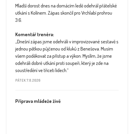
Mladší dorost dnes na domácím ledě odehrál přátelské
utkání s Kolínem. Zápas skončil pro Vrchlabí prohrou
3:6.
Komentář trenéra:
„Dnešní zápas jsme odehráli v improvizované sestavě s
jednou pětkou půjčenou od kluků z Benešova. Musím
všem poděkovat za přístup a výkon. Myslím, že jsme
odehráli dobré utkání proti soupeři, který je zde na
soustředění ve třiceti lidech.“
PÁTEK 7.8.2026
Příprava mládeže živě