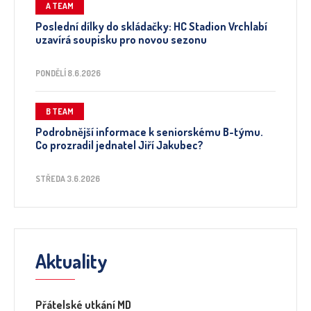
A TEAM
Poslední dílky do skládačky: HC Stadion Vrchlabí
uzavírá soupisku pro novou sezonu
PONDĚLÍ 8.6.2026
B TEAM
Podrobnější informace k seniorskému B-týmu.
Co prozradil jednatel Jiří Jakubec?
STŘEDA 3.6.2026
Aktuality
Přátelské utkání MD