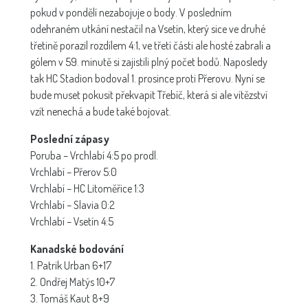
pokud v pondělí nezabojuje o body. V posledním
odehraném utkání nestačil na Vsetín, který sice ve druhé
třetině porazil rozdílem 4:1, ve třetí části ale hosté zabrali a
gólem v 59. minutě si zajistili plný počet bodů. Naposledy
tak HC Stadion bodoval 1. prosince proti Přerovu. Nyní se
bude muset pokusit překvapit Třebíč, která si ale vítězství
vzít nenechá a bude také bojovat.
Poslední zápasy
Poruba – Vrchlabí 4:5 po prodl.
Vrchlabí – Přerov 5:0
Vrchlabí – HC Litoměřice 1:3
Vrchlabí – Slavia 0:2
Vrchlabí – Vsetín 4:5
Kanadské bodování
1. Patrik Urban 6+17
2. Ondřej Matýs 10+7
3. Tomáš Kaut 8+9