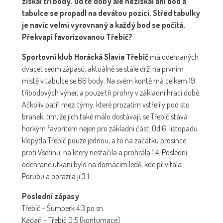
získal tři body. Od té doby ale nezískal ani bod a
tabulce se propadl na devátou pozici. Střed tabulky
je navíc velmi vyrovnaný a každý bod se počítá.
Překvapí favorizovanou Třebíč?
Sportovní klub Horácká Slavia Třebíč
má odehraných
dvacet sedm zápasů, aktuálně se stále drží na prvním
místě v tabulce se 66 body. Na svém kontě má celkem 19
tříbodových výher, a pouze tři prohry v základní hrací době.
Ačkoliv patří mezi týmy, které prozatím vstřelily pod sto
branek, tím, že jich také málo dostávají, se Třebíč stává
horkým favoritem nejen pro základní část. Od 6. listopadu
klopýtla Třebíč pouze jednou, a to na začátku prosince
proti Vsetínu, na který nestačila a prohrála 1:4. Poslední
odehrané utkaní bylo na domácím ledě, kde přivítala
Porubu a porazila ji 3:1.
Poslední zápasy
Třebíč – Šumperk 4:3 po sn.
Kadaň – Třebíč 0:5 (kontumace)