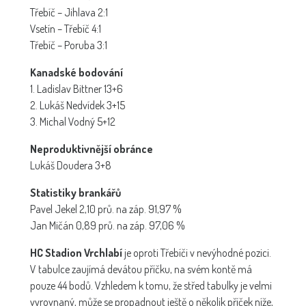
Třebíč – Jihlava 2:1
Vsetín – Třebíč 4:1
Třebíč – Poruba 3:1
Kanadské bodování
1. Ladislav Bittner 13+6
2. Lukáš Nedvídek 3+15
3. Michal Vodný 5+12
Neproduktivnější obránce
Lukáš Doudera 3+8
Statistiky brankářů
Pavel Jekel 2,10 prů. na záp. 91,97 %
Jan Mičán 0,89 prů. na záp. 97,06 %
HC Stadion Vrchlabí
je oproti Třebíči v nevýhodné pozici.
V tabulce zaujímá devátou příčku, na svém kontě má
pouze 44 bodů. Vzhledem k tomu, že střed tabulky je velmi
vyrovnaný, může se propadnout ještě o několik příček níže,