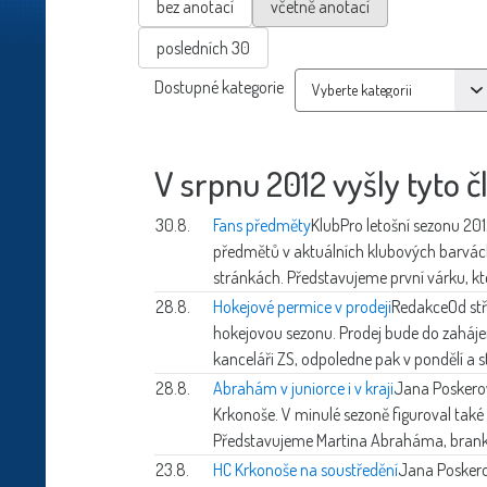
bez anotací
včetně anotací
posledních 30
Dostupné kategorie
V srpnu 2012 vyšly tyto č
30.8.
Fans předměty
Klub
Pro letošní sezonu 20
předmětů v aktuálních klubových barvác
stránkách. Představujeme první várku, kt
28.8.
Hokejové permice v prodeji
Redakce
Od st
hokejovou sezonu. Prodej bude do zahájen
kanceláři ZS, odpoledne pak v pondělí a s
28.8.
Abrahám v juniorce i v kraji
Jana Poskero
Krkonoše. V minulé sezoně figuroval také 
Představujeme Martina Abraháma, brank
23.8.
HC Krkonoše na soustředění
Jana Posker