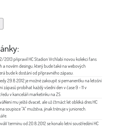
lánky:
12/2013 připravil HC Stadion Vrchlabí novou kolekci fans
h a novém desingu, který bude také na webových
erá bude k dostání od přípravného zápasu.
ředy 29.8.2012 je možné zakoupit si pemanentku na letošní
í zápasů probíhat každý všední den v čase 9 - 11 v
tředu v kanceláři marketinku na ZS.
vá
Není mu ještě dvacet, ale už čtrnáct let obléká dres HC
na soupisce "A" mužstva, jinak trénuje v juniorech.
áře.
ová
V termínu od 20.8.2012 se konalo letní soustředění HC