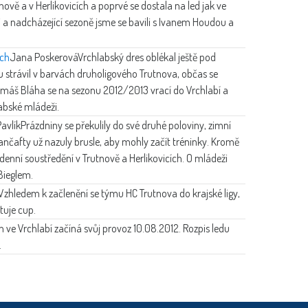
nově a v Herlikovicích a poprvé se dostala na led jak ve
ci a nadcházející sezoně jsme se bavili s Ivanem Houdou a
ách
Jana Poskerová
Vrchlabský dres oblékal ještě pod
 strávil v barvách druholigového Trutnova, občas se
Tomáš Bláha se na sezonu 2012/2013 vrací do Vrchlabí a
abské mládeži.
avlík
Prázdniny se překulily do své druhé poloviny, zimní
ančafty už nazuly brusle, aby mohly začít tréninky. Kromě
denní soustředění v Trutnově a Herlikovicích. O mládeži
Bieglem.
zhledem k začlenění se týmu HC Trutnova do krajské ligy,
tuje cup.
n ve Vrchlabí začíná svůj provoz 10.08.2012. Rozpis ledu
.