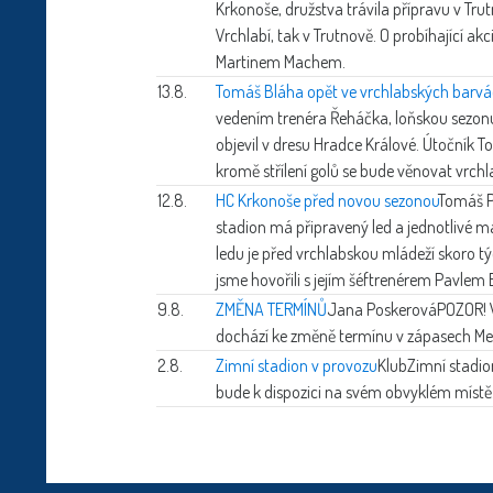
Krkonoše, družstva trávila přípravu v Trut
Vrchlabí, tak v Trutnově. O probíhající ak
Martinem Machem.
13.8.
Tomáš Bláha opět ve vrchlabských barv
vedením trenéra Řeháčka, loňskou sezonu
objevil v dresu Hradce Králové. Útočník 
kromě střílení golů se bude věnovat vrchl
12.8.
HC Krkonoše před novou sezonou
Tomáš P
stadion má připravený led a jednotlivé m
ledu je před vrchlabskou mládeží skoro tý
jsme hovořili s jejím šéftrenérem Pavlem 
9.8.
ZMĚNA TERMÍNŮ
Jana Poskerová
POZOR! V
dochází ke změně termínu v zápasech Me
2.8.
Zimní stadion v provozu
Klub
Zimní stadio
bude k dispozici na svém obvyklém místě