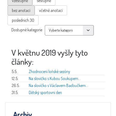
vzestupně
sestupně
bez anotací
včetně anotací
posledních 30
Dostupné kategorie
V květnu 2019 vyšly tyto
články:
5.5.
Zhodnocení loňské sezóny
12.5.
Na slovíčko s Kubou Soukupem...
26.5.
Na slovíčko s Václavem Baďoučkem...
31.5.
Dětský sportovní den
Archiv