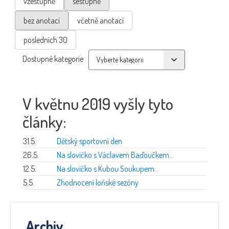
vzestupně
sestupně
bez anotací
včetně anotací
posledních 30
Dostupné kategorie
V květnu 2019 vyšly tyto
články:
31.5.
Dětský sportovní den
26.5.
Na slovíčko s Václavem Baďoučkem...
12.5.
Na slovíčko s Kubou Soukupem...
5.5.
Zhodnocení loňské sezóny
Archiv