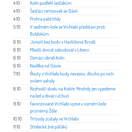
4.10.
Kolín podlehl šesťákům
4.10.
Šesťáci remizovali se Slávií
4.10.
Prohra páté třídy
5.10.
V sedmém kole se Vrchlabí představí proti
Buldokům
6.10.
Junioři bez bodu v Havlíčkově Brodě
6.10.
Mladší dorost zabodoval v Liberci
6.10.
Osmáci obrali Kolín
6.10.
Nadílka od Slávie
7.10.
Řisuty z Vrchlabí body nevezou, dlouho po nich
ovšem sahaly
8.10.
Rozhodčí duelu na Kobře: Mnohdy jen vyjedeme
na led a diváci už bučí
9.10.
Favorizované Vrchlabí vyzve v osmém kole
průměrný Žďár
10.10.
Tři body zůstaly ve Vrchlabí
11.10.
Střelecké žně páťáků