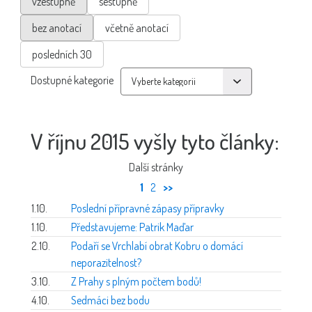
vzestupně
sestupně
bez anotací
včetně anotací
posledních 30
Dostupné kategorie
V říjnu 2015 vyšly tyto články:
Další stránky
1
2
>>
1.10.
Poslední přípravné zápasy přípravky
1.10.
Představujeme: Patrik Maďar
2.10.
Podaří se Vrchlabí obrat Kobru o domácí
neporazitelnost?
3.10.
Z Prahy s plným počtem bodů!
4.10.
Sedmáci bez bodu