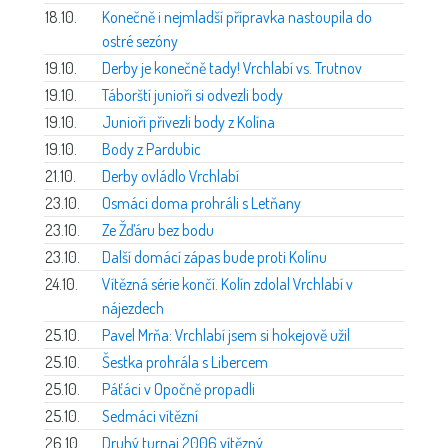
18.10.
Konečně i nejmladší přípravka nastoupila do
ostré sezóny
19.10.
Derby je konečně tady! Vrchlabí vs. Trutnov
19.10.
Táborští junioři si odvezli body
19.10.
Junioři přivezli body z Kolína
19.10.
Body z Pardubic
21.10.
Derby ovládlo Vrchlabí
23.10.
Osmáci doma prohráli s Letňany
23.10.
Ze Žďáru bez bodu
23.10.
Další domácí zápas bude proti Kolínu
24.10.
Vítězná série končí. Kolín zdolal Vrchlabí v
nájezdech
25.10.
Pavel Mrňa: Vrchlabí jsem si hokejově užil
25.10.
Šestka prohrála s Libercem
25.10.
Páťáci v Opočně propadli
25.10.
Sedmáci vítězní
26.10.
Druhý turnaj 2006 vítězný