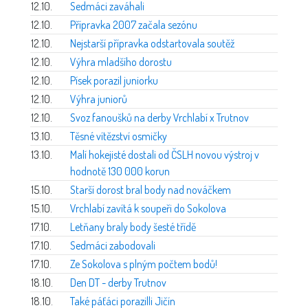
12.10.
Sedmáci zaváhali
12.10.
Přípravka 2007 začala sezónu
12.10.
Nejstarší přípravka odstartovala soutěž
12.10.
Výhra mladšího dorostu
12.10.
Písek porazil juniorku
12.10.
Výhra juniorů
12.10.
Svoz fanoušků na derby Vrchlabí x Trutnov
13.10.
Těsné vítězství osmičky
13.10.
Malí hokejisté dostali od ČSLH novou výstroj v
hodnotě 130 000 korun
15.10.
Starší dorost bral body nad nováčkem
15.10.
Vrchlabí zavítá k soupeři do Sokolova
17.10.
Letňany braly body šesté třídě
17.10.
Sedmáci zabodovali
17.10.
Ze Sokolova s plným počtem bodů!
18.10.
Den DT - derby Trutnov
18.10.
Také páťáci porazilli Jičín