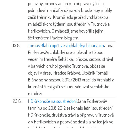
poloviny, zimní stadion má připravený led a
jednotlivé mančafty už nazuly brusle, aby mohly
začít tréninky. Kromě ledu je před vrchlabskou
mládeží skoro týdenní soustředění v Trutnově a
Herlikovicích. O mládeži jsme hovořili s jejím
šéftrenérem Pavlem Bieglem.
13.8.
Tomáš Bláha opět ve vrchlabských barvách
Jana
Poskerová
Vrchlabský dres oblékal ještě pod
vedením trenéra Řeháčka, loňskou sezonu strávil
v barvách druholigového Trutnova, občas se
objevil v dresu Hradce Králové. Útočník Tomáš
Bláha se na sezonu 2012/2013 vrací do Vrchlabí a
kromě střílení golů se bude věnovat vrchlabské
mládeži.
23.8.
HC Krkonoše na soustředění
Jana Poskerová
V
termínu od 20.8.2012 se konalo letní soustředění
HC Krkonoše, družstva trávila přípravu v Trutnově
a v Herlikovicích a poprvé se dostala na led jak ve