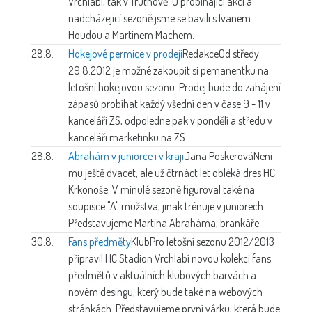
Vrchlabí, tak v Trutnově. O probíhající akci a
nadcházející sezoně jsme se bavili s Ivanem
Houdou a Martinem Machem.
28.8.
Hokejové permice v prodeji
Redakce
Od středy
29.8.2012 je možné zakoupit si pemanentku na
letošní hokejovou sezonu. Prodej bude do zahájení
zápasů probíhat každý všední den v čase 9 - 11 v
kanceláři ZS, odpoledne pak v pondělí a středu v
kanceláři marketinku na ZS.
28.8.
Abrahám v juniorce i v kraji
Jana Poskerová
Není
mu ještě dvacet, ale už čtrnáct let obléká dres HC
Krkonoše. V minulé sezoně figuroval také na
soupisce "A" mužstva, jinak trénuje v juniorech.
Představujeme Martina Abraháma, brankáře.
30.8.
Fans předměty
Klub
Pro letošní sezonu 2012/2013
připravil HC Stadion Vrchlabí novou kolekci fans
předmětů v aktuálních klubových barvách a
novém desingu, který bude také na webových
stránkách. Představujeme první várku, která bude