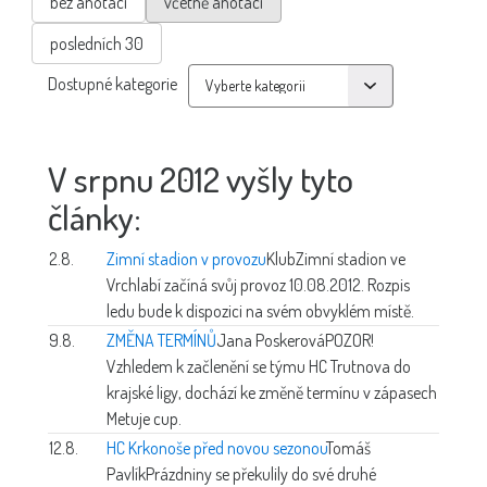
bez anotací
včetně anotací
posledních 30
Dostupné kategorie
V srpnu 2012 vyšly tyto
články:
2.8.
Zimní stadion v provozu
Klub
Zimní stadion ve
Vrchlabí začíná svůj provoz 10.08.2012. Rozpis
ledu bude k dispozici na svém obvyklém místě.
9.8.
ZMĚNA TERMÍNŮ
Jana Poskerová
POZOR!
Vzhledem k začlenění se týmu HC Trutnova do
krajské ligy, dochází ke změně termínu v zápasech
Metuje cup.
12.8.
HC Krkonoše před novou sezonou
Tomáš
Pavlík
Prázdniny se překulily do své druhé