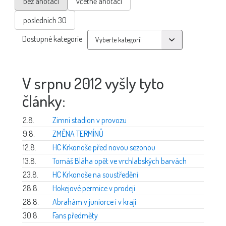
bez anotací
včetně anotací
posledních 30
Dostupné kategorie
V srpnu 2012 vyšly tyto
články:
2.8.
Zimní stadion v provozu
9.8.
ZMĚNA TERMÍNŮ
12.8.
HC Krkonoše před novou sezonou
13.8.
Tomáš Bláha opět ve vrchlabských barvách
23.8.
HC Krkonoše na soustředění
28.8.
Hokejové permice v prodeji
28.8.
Abrahám v juniorce i v kraji
30.8.
Fans předměty