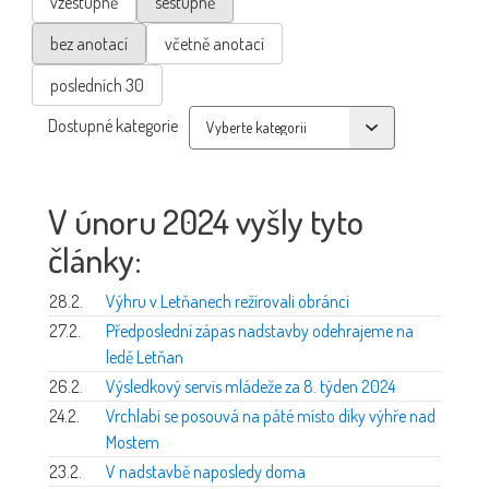
vzestupně
sestupně
bez anotací
včetně anotací
posledních 30
Dostupné kategorie
V únoru 2024 vyšly tyto
články:
28.2.
Výhru v Letňanech režírovali obránci
27.2.
Předposlední zápas nadstavby odehrajeme na
ledě Letňan
26.2.
Výsledkový servis mládeže za 8. týden 2024
24.2.
Vrchlabí se posouvá na páté místo díky výhře nad
Mostem
23.2.
V nadstavbě naposledy doma