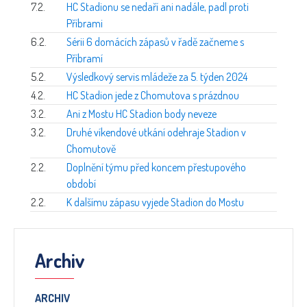
7.2.
HC Stadionu se nedaří ani nadále, padl proti
Příbrami
6.2.
Sérii 6 domácích zápasů v řadě začneme s
Příbramí
5.2.
Výsledkový servis mládeže za 5. týden 2024
4.2.
HC Stadion jede z Chomutova s prázdnou
3.2.
Ani z Mostu HC Stadion body neveze
3.2.
Druhé víkendové utkání odehraje Stadion v
Chomutově
2.2.
Doplnění týmu před koncem přestupového
období
2.2.
K dalšímu zápasu vyjede Stadion do Mostu
Archiv
ARCHIV