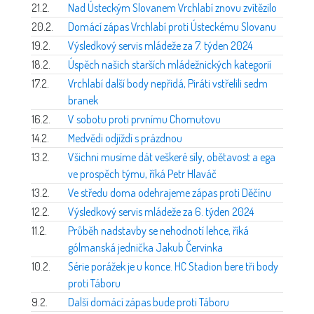
21.2.
Nad Ústeckým Slovanem Vrchlabí znovu zvítězilo
20.2.
Domácí zápas Vrchlabí proti Ústeckému Slovanu
19.2.
Výsledkový servis mládeže za 7. týden 2024
18.2.
Úspěch našich starších mládežnických kategorií
17.2.
Vrchlabí další body nepřidá, Piráti vstřelili sedm
branek
16.2.
V sobotu proti prvnímu Chomutovu
14.2.
Medvědi odjíždí s prázdnou
13.2.
Všichni musíme dát veškeré síly, obětavost a ega
ve prospěch týmu, říká Petr Hlaváč
13.2.
Ve středu doma odehrajeme zápas proti Děčínu
12.2.
Výsledkový servis mládeže za 6. týden 2024
11.2.
Průběh nadstavby se nehodnotí lehce, říká
gólmanská jednička Jakub Červinka
10.2.
Série porážek je u konce. HC Stadion bere tři body
proti Táboru
9.2.
Další domácí zápas bude proti Táboru