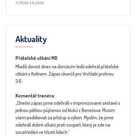
STŘEDA 3.6.2026
Aktuality
Přátelské utkání MD
Mladší dorost dnes na domácím ledě odehrál přátelské
utkání s Kolínem. Zápas skončil pro Vrchlabí prohrou
3:6.
Komentář trenéra:
„Dnešní zápas jsme odehráli v improvizované sestavě s
jednou pětkou půjčenou od kluků z Benešova. Musím
všem poděkovat za přístup a výkon. Myslím, že jsme
odehráli dobré utkání proti soupeři, který je zde na
soustředění ve třiceti lidech.“