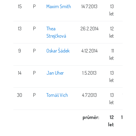
15
P
Maxim Smith
14.7.2013
13
152 cm
let
13
P
Thea
26.2.2014
12
146 cm
Strejčková
let
9
P
Oskar Šádek
4.12.2014
11
145 cm
let
14
P
Jan Uher
1.5.2013
13
146 cm
let
30
P
Tomáš Vich
4.7.2013
13
159 cm
let
průměr:
12
146 cm
let