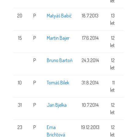
let
20
P
Matyáš Babič
18.7.2013
13
155 cm
let
15
P
Martin Bajer
17.6.2014
12
137 cm
let
P
Bruno Bartoň
24.3.2014
12
147 cm
let
10
P
Tomáš Bílek
31.8.2014
11
let
31
P
Jan Bjelka
10.7.2014
12
let
23
P
Ema
19.12.2013
12
Brichtová
let