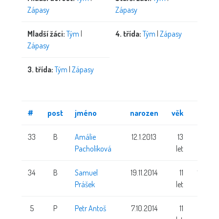
Zápasy
Zápasy
Mladší žáci:
Tým
|
4. třída:
Tým
|
Zápasy
Zápasy
3. třída:
Tým
|
Zápasy
#
post
jméno
narozen
věk
výška
33
B
Amálie
12.1.2013
13
146 cm
Pacholíková
let
34
B
Samuel
19.11.2014
11
139 cm
Prášek
let
5
P
Petr Antoš
7.10.2014
11
144 cm