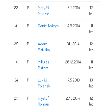
22
P
Matyáš
18.7.2014
12
145 cm
Munzar
let
4
P
Daniel Nykryn
14.9.2014
11
147 cm
let
25
P
Adam
31.1.2014
12
139 cm
Pistulka
let
14
P
Mikuláš
28.12.2014
11
143 cm
Pištora
let
24
P
Lukáš
17.5.2013
13
143 cm
Polánek
let
27
P
Kryštof
27.3.2014
12
146 cm
Roman
let