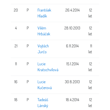
20
P
František
26.4.2014
12
147 cm
Hladík
let
4
P
Vilém
28.10.2013
12
146 cm
Hrbáček
let
21
P
Vojtěch
6.11.2014
11
146 cm
Jurčo
let
11
P
Lucie
15.1.2014
12
156 cm
Kratochvílová
let
16
P
Lucie
30.8.2013
12
148 cm
Kučerová
let
18
P
Tadeáš
18.4.2014
12
Lánský
let