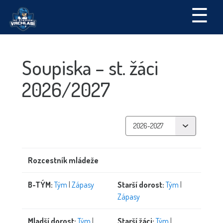
☰
Soupiska – st. žáci
2026/2027
Rozcestník mládeže
B-TÝM:
Tým
|
Zápasy
Starší dorost:
Tým
|
Zápasy
Mladší dorost:
Tým
|
Starší žáci:
Tým
|