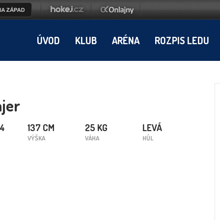
ÚVOD
KLUB
ARÉNA
ROZPIS LEDU
jer
14
137 CM
25 KG
LEVÁ
VÝŠKA
VÁHA
HŮL