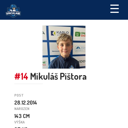
☰
#14
Mikuláš Pištora
POST
28.12.2014
NAROZEN
143 CM
VÝŠKA