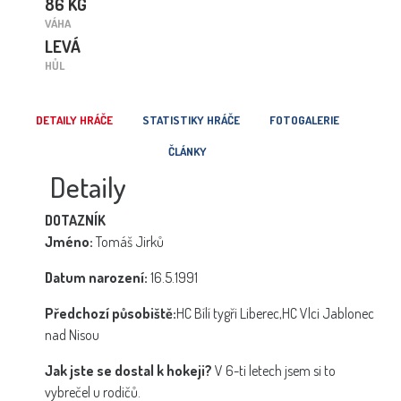
86 KG
VÁHA
LEVÁ
HŮL
DETAILY HRÁČE
STATISTIKY HRÁČE
FOTOGALERIE
ČLÁNKY
Detaily
DOTAZNÍK
Jméno:
Tomáš Jirků
Datum narození:
16.5.1991
Předchozí působiště:
HC Bílí tygři Liberec,HC Vlci Jablonec
nad Nisou
Jak jste se dostal k hokeji?
V 6-ti letech jsem si to
vybrečel u rodičů.