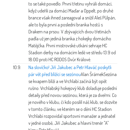
to se také povedlo. První třetinu vyhráli domácí,
když udeřili za domácí Maďar a Oppelt, po druhé
brance však ihned zareagoval a snížil Aleš Půlpán,
ale to byla první a poslední branka hostů s
Drakem na prsou. V zbývajících dvou třetinách
padla už jen jediná branka z hokejky domácího
Matějčka. První mistrovské utkání sehraje HC
Stadion derby na domácím ledě ve středu 13.9 od
18:00 proti HC RODOS Dvůr Králové.
10.9.
Na slovíčko! Jiří Jakubec a Petr Hlaváč poskytli
pár vět před blížící se sezónou
Alan Šrámek
Sezóna
se kvapem blíží a ve Vrchlabí začíná být opět
rušno. Vrchlabský hokejový klub dolaďuje poslední
detaily před novou sezónou, která je za dveřmi. Co
je nového v klubu, či kdo posílil náš klub, se dozvíte
v tomto článku, ve kterém se o dění HC Stadion
Vrchlabí rozpovídal sportovní manažer a jednatel
v jedné osobě, Jiří Jakubec a hlavní trenér "A"
týmu Petr Hlaváč.