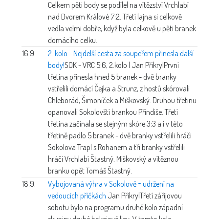
Celkem pěti body se podílel na vítězství Vrchlabí
nad Dvorem Králové 7:2. Třetí lajna si celkově
vedla velmi dobře, když byla celkově u pěti branek
domácího celku.
16.9.
2. kolo - Nejdelší cesta za soupeřem přinesla další
body!
SOK - VRC 5:6, 2.kolo | Jan Přikryl
První
třetina přinesla hned 5 branek - dvě branky
vstřelili domácí Čejka a Strunz, z hostů skórovali
Chleborád, Šimoníček a Miškovský. Druhou třetinu
opanovali Sokolovští brankou Přindiše. Třetí
třetina začínala se stejným skóre 3:3 a i v této
třetině padlo 5 branek - dvě branky vstřelili hráči
Sokolova Trapl s Rohanem a tři branky vstřelili
hráči Vrchlabí Štastný, Miškovský a vítěznou
branku opět Tomáš Štastný.
18.9.
Vybojovaná výhra v Sokolově = udržení na
vedoucích příčkách
Jan Přikryl
Třetí zářijovou
sobotu bylo na programu druhé kolo západní
skupiny druhé hokejové ligy. V tomto kole