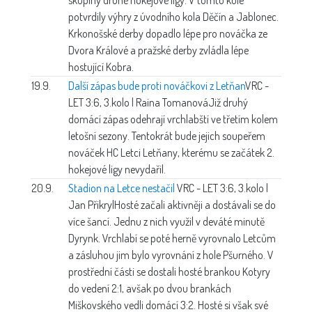
potvrdily výhry z úvodního kola Děčín a Jablonec.
Krkonošské derby dopadlo lépe pro nováčka ze
Dvora Králové a pražské derby zvládla lépe
hostující Kobra.
19.9.
Další zápas bude proti nováčkovi z Letňan
VRC -
LET 3:6, 3.kolo | Raina Tomanová
Již druhý
domácí zápas odehrají vrchlabští ve třetím kolem
letošní sezony. Tentokrát bude jejich soupeřem
nováček HC Letci Letňany, kterému se začátek 2.
hokejové ligy nevydařil.
20.9.
Stadion na Letce nestačil
VRC - LET 3:6, 3.kolo |
Jan Přikryl
Hosté začali aktivněji a dostávali se do
více šancí. Jednu z nich využil v deváté minutě
Dyrynk. Vrchlabí se poté herně vyrovnalo Letcům
a zásluhou jim bylo vyrovnání z hole Pšurného. V
prostřední části se dostali hosté brankou Kotyry
do vedení 2:1, avšak po dvou brankách
Miškovského vedli domácí 3:2. Hosté si však své