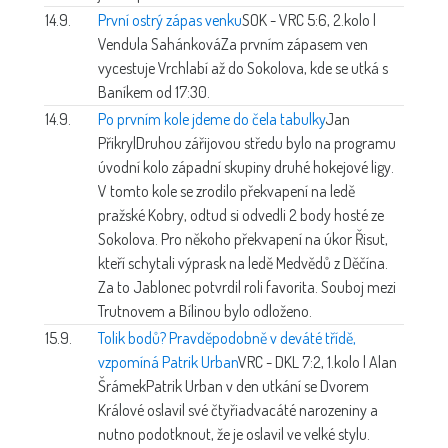
14.9.
První ostrý zápas venku
SOK - VRC 5:6, 2.kolo |
Vendula Sahánková
Za prvním zápasem ven
vycestuje Vrchlabí až do Sokolova, kde se utká s
Baníkem od 17:30.
14.9.
Po prvním kole jdeme do čela tabulky
Jan
Přikryl
Druhou zářijovou středu bylo na programu
úvodní kolo západní skupiny druhé hokejové ligy.
V tomto kole se zrodilo překvapení na ledě
pražské Kobry, odtud si odvedli 2 body hosté ze
Sokolova. Pro někoho překvapení na úkor Řisut,
kteří schytali výprask na ledě Medvědů z Děčína.
Za to Jablonec potvrdil roli favorita. Souboj mezi
Trutnovem a Bílinou bylo odloženo.
15.9.
Tolik bodů? Pravděpodobně v deváté třídě,
vzpomíná Patrik Urban
VRC - DKL 7:2, 1.kolo | Alan
Šrámek
Patrik Urban v den utkání se Dvorem
Králové oslavil své čtyřiadvacáté narozeniny a
nutno podotknout, že je oslavil ve velké stylu.