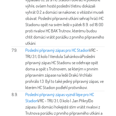
výhře, ovšem hosté poslední třetinu dokázali
vyhrát 0:2 a domácí se nakonec o vítězství museli
obávat. Poslední přípravné utkání sehrají hráči HC
Stadionu opět na svém ledě v pátek 8.9. od 18:00
proti rivalovi HC BAK Trutnov, kterému budou
chtít domácí vrátit porážku z prvního přípravného
utkání.
7.9.
Poslední přípravný zápas pro HC Stadion
VRC -
TRU 3:1, 0.kolo | Vendula Sahánková
Poslední
přípravný zápas HC Stadionu se odehraje opět
doma a opět s Trutnovem, se kterým v prvním
přípravném zápase na ledě Draků Vrchlabí
prohrálo 1:3. Byl to také jediný přípravný zápas, ve
kterém HC Stadion podlehl protivníkovi.
8.9.
Poslední přípravný zápas vyzněl lépe pro HC
Stadion
VRC - TRU 3:1, 0.kolo | Jan Přikryl
Do
zápasu šli domácí hokejisté stím vrátit rivalovi z
Trutnova porážku z prvního přípravného utkání a