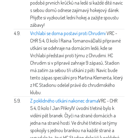
podobě prvních krůčků na ledě si každé dítě navíc
s sebou domů odnese zajímavý hokejový dárek.
Přijďte si vyzkoušet lední hokej a zažijte spoustu
zábavy!
4.9.
Vrchlabí se doma postaví proti Chrudimi
VRC -
CHR 5:4, 0.kolo | Raina Tomanová
Další přípravné
utkání se odehraje na domácím ledě, kde se
Vrchlabí představí proti týmu z Chrudimi. HC
Chrudim si v přípravě zahraje 9 zápasů, Stadion
má zatím za sebou tři utkání z pěti. Navíc bude
tento zápas speciální pro Martina Klementa, který
z HC Stadionu odešel právě do chrudimského
klubu.
5.9.
Z poklidného utkání nakonec drama
VRC - CHR
5:4, 0.kolo | Jan Přikryl
V úvodní třetině bylo k
vidění pět branek. Čtyči na straně domácích a
jedna na straně hostí. Ve druhé třetině se týmy
spokojily s jednou brankou na každé straně a
vypadalo to, že si HC Stadion dokráčí k poklidné