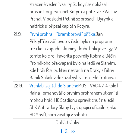
ztracené vedení vzali zpět, když se dokázal
prosadit nejprve opět Kotyra a poté také Václav
Prchal. V poslední třetině se prosadili Dyrynk a
hattrick si připsal kapitán Kotyra.
21.9.
První prohra = "bramborová" příčka
Jan
Přikryl
Třetí zářijovou středu bylo na programu
třetí kolo západní skupiny druhé hokejové ligy. V
tomto kole roli favorita potvrdily Kobra a Děčín.
Pro někoho překvapení bylo na ledě ve Slaném,
kde hráli Řisuty, kteří nestačili na Draky z Bíliny.
Baník Sokolov dokázal vyhrát na ledě Trutnova.
22.9.
Vrchlabí zajíždí do Slaného
MOS - VRC 4:7, 4.kolo |
Raina Tomanová
Po prvním prohraném utkání si
mohou hráči HC Stadionu spravit chuť na ledě
SHK Antiradary Slaný (vystupující oficiálně jako
HC Most), kam zavítají v sobotu.
Další stránky
1
2
>>