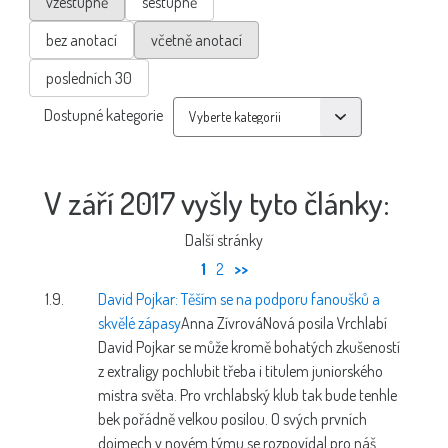
vzestupně
sestupně
bez anotací
včetně anotací
posledních 30
Dostupné kategorie
V září 2017 vyšly tyto články:
Další stránky
1
2
>>
1.9.
David Pojkar: Těším se na podporu fanoušků a
skvělé zápasy
Anna Zívrová
Nová posila Vrchlabí
David Pojkar se může kromě bohatých zkušeností
z extraligy pochlubit třeba i titulem juniorského
mistra světa. Pro vrchlabský klub tak bude tenhle
bek pořádně velkou posilou. O svých prvních
dojmech v novém týmu se rozpovídal pro náš