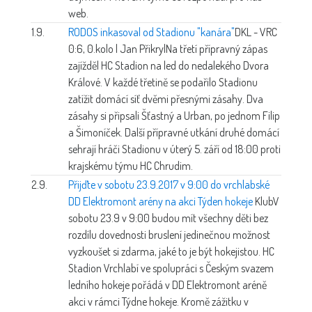
web.
1.9.
RODOS inkasoval od Stadionu "kanára"
DKL - VRC
0:6, 0.kolo | Jan Přikryl
Na třetí přípravný zápas
zajížděl HC Stadion na led do nedalekého Dvora
Králové. V každé třetině se podařilo Stadionu
zatížit domácí síť dvěmi přesnými zásahy. Dva
zásahy si připsali Šťastný a Urban, po jednom Filip
a Šimoníček. Další přípravné utkání druhé domácí
sehrají hráči Stadionu v úterý 5. září od 18:00 proti
krajskému týmu HC Chrudim.
2.9.
Přijďte v sobotu 23.9.2017 v 9:00 do vrchlabské
DD Elektromont arény na akci Týden hokeje
Klub
V
sobotu 23.9 v 9:00 budou mít všechny děti bez
rozdílu dovednosti bruslení jedinečnou možnost
vyzkoušet si zdarma, jaké to je být hokejistou. HC
Stadion Vrchlabí ve spolupráci s Českým svazem
ledního hokeje pořádá v DD Elektromont aréně
akci v rámci Týdne hokeje. Kromě zážitku v