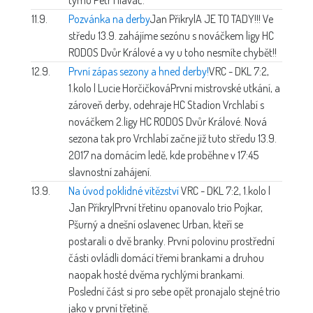
11.9.
Pozvánka na derby
Jan Přikryl
A JE TO TADY!!! Ve
středu 13.9. zahájíme sezónu s nováčkem ligy HC
RODOS Dvůr Králové a vy u toho nesmíte chybět!!
12.9.
První zápas sezony a hned derby!
VRC - DKL 7:2,
1.kolo | Lucie Horčičková
První mistrovské utkání, a
zároveň derby, odehraje HC Stadion Vrchlabí s
nováčkem 2.ligy HC RODOS Dvůr Králové. Nová
sezona tak pro Vrchlabí začne již tuto středu 13.9.
2017 na domácím ledě, kde proběhne v 17:45
slavnostní zahájení.
13.9.
Na úvod poklidné vítězství
VRC - DKL 7:2, 1.kolo |
Jan Přikryl
První třetinu opanovalo trio Pojkar,
Pšurný a dnešní oslavenec Urban, kteří se
postarali o dvě branky. První polovinu prostřední
části ovládli domácí třemi brankami a druhou
naopak hosté dvěma rychlými brankami.
Poslední část si pro sebe opět pronajalo stejné trio
jako v první třetině.