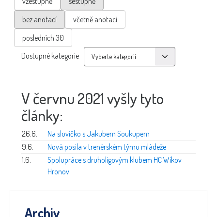
vzestupně
sestupně
bez anotací
včetně anotací
posledních 30
Dostupné kategorie
V červnu 2021 vyšly tyto
články:
26.6.
Na slovíčko s Jakubem Soukupem
9.6.
Nová posila v trenérském týmu mládeže
1.6.
Spolupráce s druholigovým klubem HC Wikov
Hronov
Archiv