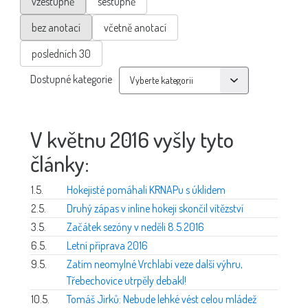
vzestupně
sestupně
bez anotací
včetně anotací
posledních 30
Dostupné kategorie
V květnu 2016 vyšly tyto
články:
1.5.
Hokejisté pomáhali KRNAPu s úklidem
2.5.
Druhý zápas v inline hokeji skončil vítězství
3.5.
Začátek sezóny v neděli 8.5.2016
6.5.
Letní příprava 2016
9.5.
Zatím neomylné Vrchlabí veze další výhru,
Třebechovice utrpěly debakl!
10.5.
Tomáš Jirků: Nebude lehké vést celou mládež