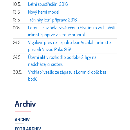
10.5.
Letní soustředění 2016
13.5.
Nový herní model
13.5.
Tréninky letní příprava 2016
17.5.
Lomnice ovládla závěrečnou čtvrtinu a vrchlabští
inlinisté poprvé v sezóně prohráli.
24.5.
V gólové přestřelce pálilo lépe Vrchlabí, inlinisté
porazili Novou Paku 9:6!
24.5.
Úterní aktiv rozhodl o podobě 2. ligy na
nadcházející sezónu!
30.5.
Vrchlabí vzešlo ze zápasu s Lomnicí opět bez
bodů.
Archiv
ARCHIV
FOTO ARCHIV