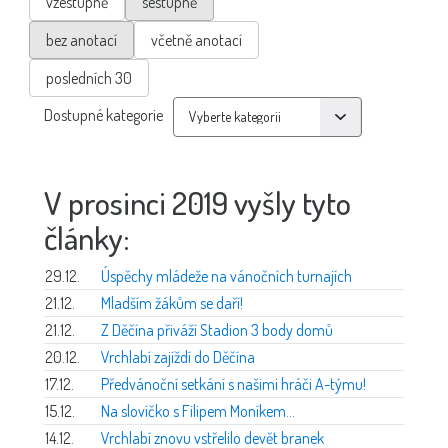
vzestupně
sestupně
bez anotací
včetně anotací
posledních 30
Dostupné kategorie
V prosinci 2019 vyšly tyto
články:
29.12.
Úspěchy mládeže na vánočních turnajích
21.12.
Mladším žákům se daří!
21.12.
Z Děčína přiváží Stadion 3 body domů
20.12.
Vrchlabí zajíždí do Děčína
17.12.
Předvánoční setkání s našimi hráči A-týmu!
15.12.
Na slovíčko s Filipem Moníkem...
14.12.
Vrchlabí znovu vstřelilo devět branek