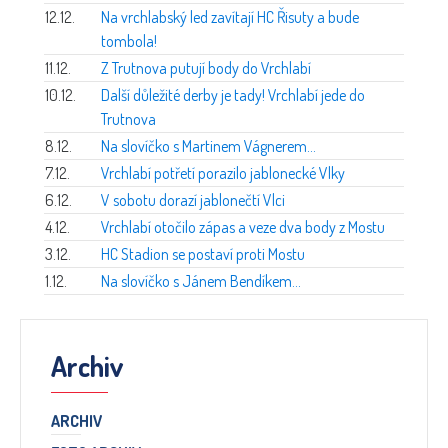
12.12.
Na vrchlabský led zavítají HC Řisuty a bude
tombola!
11.12.
Z Trutnova putují body do Vrchlabí
10.12.
Další důležité derby je tady! Vrchlabí jede do
Trutnova
8.12.
Na slovíčko s Martinem Vágnerem...
7.12.
Vrchlabí potřetí porazilo jablonecké Vlky
6.12.
V sobotu dorazí jablonečtí Vlci
4.12.
Vrchlabí otočilo zápas a veze dva body z Mostu
3.12.
HC Stadion se postaví proti Mostu
1.12.
Na slovíčko s Jánem Bendíkem...
Archiv
ARCHIV