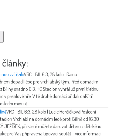
 články:
inou zvítězilo
VRC - BIL 6:3, 28.kolo | Raina
 dnem dopadl lépe pro vrchlabský tým. Před domácím
 Bíliny snadno 6:3. HC Stadion vyhrál už první třetinu,
íc v přesilové hře. V té druhé domácí přidali další tři
poslední minutě.
lině
VRC - BIL 6:3, 28.kolo | Lucie Horčičková
Poslední
tadion Vrchlabí na domácím ledě proti Bílině od 16:30
 JEŽÍŠEK, při které můžete darovat dětem z dětského
aké pro Vás připravena tipovací soutěž - více informací