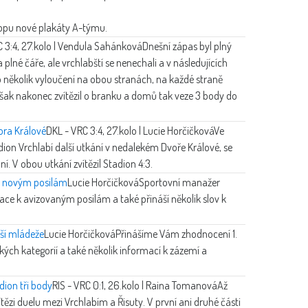
hopu nové plakáty A-týmu.
 3:4, 27.kolo | Vendula Sahánková
Dnešní zápas byl plný
na plné čáře, ale vrchlabští se nenechali a v následujících
hlo několik vyloučení na obou stranách, na každé straně
šak nakonec zvítězil o branku a domů tak veze 3 body do
ora Králové
DKL - VRC 3:4, 27.kolo | Lucie Horčičková
Ve
dion Vrchlabí další utkání v nedalekém Dvoře Králové, se
ní. V obou utkání zvítězil Stadion 4:3.
a novým posilám
Lucie Horčičková
Sportovní manažer
ace k avizovaným posilám a také přináší několik slov k
ší mládeže
Lucie Horčičková
Přinášíme Vám zhodnocení 1.
ých kategorií a také několik informací k zázemí a
dion tři body
RIS - VRC 0:1, 26.kolo | Raina Tomanová
Až
ítězi duelu mezi Vrchlabím a Řisuty. V první ani druhé části