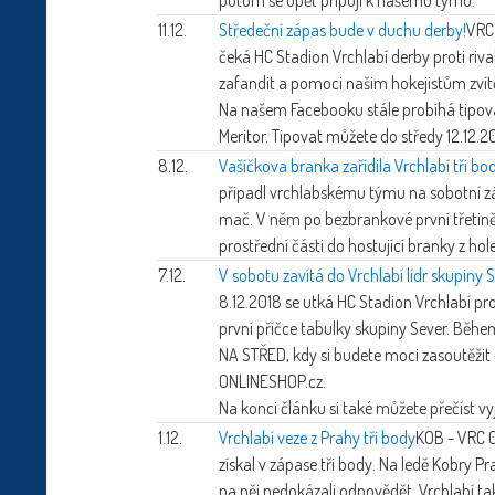
11.12.
Středeční zápas bude v duchu derby!
VRC 
čeká HC Stadion Vrchlabí derby proti rival
zafandit a pomoci našim hokejistům zvítě
Na našem Facebooku stále probíhá tipova
Meritor. Tipovat můžete do středy 12.12.20
8.12.
Vašíčkova branka zařídila Vrchlabí tři bo
připadl vrchlabskému týmu na sobotní zá
mač. V něm po bezbrankové první třetině 
prostřední části do hostující branky z hole
7.12.
V sobotu zavítá do Vrchlabí lídr skupiny 
8.12.2018 se utká HC Stadion Vrchlabí p
první příčce tabulky skupiny Sever. Bě
NA STŘED, kdy si budete moci zasoutěžit 
ONLINESHOP.cz.
Na konci článku si také můžete přečíst 
1.12.
Vrchlabí veze z Prahy tři body
KOB - VRC 0
získal v zápase tři body. Na ledě Kobry P
na něj nedokázali odpovědět. Vrchlabí ta