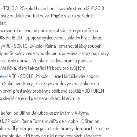
- TRU 0:3, 25.kolo | Lucie Horčičková
Ve středu 12.12.2018
ovi z nedalekého Trutnova. Přijďte si zítra pořádně
zit.
cí soutěž o cenu od partnera utkání, kterým je firma
18 do 18:00 - tipuje se výsledek po základní hrací době.
dy
VRC - SOK 1:0, 24.kolo | Raina Tomanová
Těžký soupeř
pas. Sokolov vede svou skupinu, očekával se tak napínavý
zvítězilo domácí Vrchlabí. Jediná branka padla v
 Vašíčka, který tak zařídil tři body pro svůj tým.
Sever
VRC - SOK 1:0, 24.kolo | Lucie Horčičková
V sobotu
roti Sokolovu, který je s velkým bodovým náskokem na
hem první přestávky proběhne oblíbená soutěž HOĎ PUKEM
o skvělé ceny od partnera utkání, kterým je
vyjádření od Jiřího Jakubce ke změnám v A-týmu.
:1, 22.kolo | Raina Tomanová
Po delší době HC Stadion
raha padl pouze jediný gól a to do branky domácích, kteří už
k mohlo slavit tři body po pěti nepovedených zápasech.