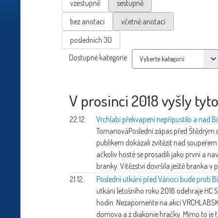
vzestupně
sestupně
bez anotací
včetně anotací
posledních 30
Dostupné kategorie
V prosinci 2018 vyšly tyto
22.12.
Vrchlabí překvapení nepřipustilo a nad Bíl
Tomanová
Poslední zápas před Štědrým
publikem dokázali zvítězit nad soupeřem z
ačkoliv hosté se prosadili jako první a nav
branky. Vítězství dovršila ještě branka v 
21.12.
Poslední utkání před Vánoci bude proti Bí
utkání letošního roku 2018 odehraje HC S
hodin. Nezapomeňte na akci VRCHLABSKÝ
domova a z diakonie hračky. Mimo to je t