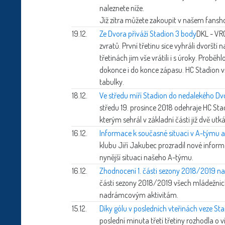
naleznete níže.
Již zítra můžete zakoupit v našem fans
19.12.
Ze Dvora přiváží Stadion 3 body
DKL - VRC
zvratů. První třetinu sice vyhráli dvorští 
třetinách jim vše vrátili i s úroky. Probě
dokonce i do konce zápasu. HC Stadion v
tabulky.
18.12.
Ve středu míří Stadion do nedalekého Dv
středu 19. prosince 2018 odehraje HC Sta
kterým sehrál v základní části již dvě utká
16.12.
Informace k současné situaci v A-týmu 
klubu Jiří Jakubec prozradil nové inform
nynější situaci našeho A-týmu.
16.12.
Zhodnocení 1. části sezony 2018/2019 na
části sezony 2018/2019 všech mládežnick
nadrámcovým aktivitám.
15.12.
Díky gólu v posledních vteřinách veze Sta
poslední minuta třetí třetiny rozhodla o v