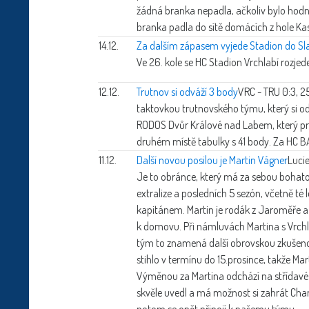
žádná branka nepadla, ačkoliv bylo hodn
branka padla do sítě domácích z hole Kast
14.12.
Za dalším zápasem vyjede Stadion do S
Ve 26. kole se HC Stadion Vrchlabí rozje
12.12.
Trutnov si odváží 3 body
VRC - TRU 0:3, 2
taktovkou trutnovského týmu, který si o
RODOS Dvůr Králové nad Labem, který proh
druhém místě tabulky s 41 body. Za HC BA
11.12.
Další novou posilou je Martin Vágner
Luci
Je to obránce, který má za sebou bohato
extralize a posledních 5 sezón, včetně té 
kapitánem. Martin je rodák z Jaroměře a j
k domovu. Při námluvách Martina s Vrch
tým to znamená další obrovskou zkušenost
stihlo v termínu do 15.prosince, takže 
Výměnou za Martina odchází na střídavé
skvěle uvedl a má možnost si zahrát Chanc
potom se opět připojí k našemu týmu.