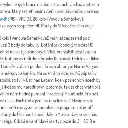
ě vyloučených hráčů na obou stranách. Jediná a vítězná
nera, který se trefil sedm vteřin před závěrečnou sirénou.
laného
RIS - VRC 0:1, 26.kolo | Vendula Sahánková
de za svým soupeřem HC Řisuty do Středočeského kraje.
5.kolo | Vendula Sahánková
Dnešní zápas se nesl pod
dvezl 3 body do tabulky. Dotáhl tak bodovým skóre HC
rál na ledě jabloneckých Vlků. Vrchlabští zůstávají na
K Trutnov vstřelili dnes branky Kubinčák, Fedulov a Ukhin.
e Horčičková
Další posilou do naší obrany je Martin Vágner.
u hokejovou kariéru. Má odehráno více jak 140 zápasů v
letošní, strávil v Ústí nad Labem, kde v posledních letech byl
elikož se mu narodil první potomek, tak se chce vrátit blíž
labím nám hodně pomohl i hradecký Mountfield. Pro náš
 do zadních řad a jsme za ni velice rádi. Navíc se vše
Martina můžeme využít v kompletním programu play-off.
 starty do Ústí nad Labem Jakub Muška. Jakub se u nás
e ligu. Odchází na střídavé starty pouze do 31.1.2019 a