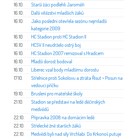
16.10.
Starší žáci podlehli Jaroměři
16.10.
Další vítězství mladších žáků
16.10.
Jako poslední otevřela sezónu nejmladší
kategorie 2009
16.10.
HC Stadion proti HC Stadion II
16.10.
HCSV II neudrželo ostrý boj
16.10.
HC Stadion 2007 remizoval s Hradcem
16.10.
Mladší dorost bodoval
16.10.
Liberec vzal body mladšímu dorostu
17.10.
Střelnice proti Sokolovu a ztráta Řisut = Posun na
vedoucí příčku
19.10.
Bruslení pro mateřské školy
21.10.
Stadion se představí na ledě děčínských
medvědů
22.10.
Přípravka 2008 na domácím ledě
22.10.
Střelecké žně starších žáků
22.10.
Medvědi byli nad síly Vrchlabí. Do Krkonoš putuje