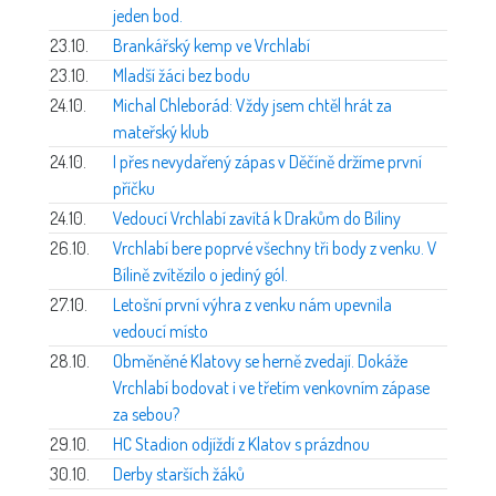
jeden bod.
23.10.
Brankářský kemp ve Vrchlabí
23.10.
Mladší žáci bez bodu
24.10.
Michal Chleborád: Vždy jsem chtěl hrát za
mateřský klub
24.10.
I přes nevydařený zápas v Děčíně držíme první
příčku
24.10.
Vedoucí Vrchlabí zavítá k Drakům do Bíliny
26.10.
Vrchlabí bere poprvé všechny tři body z venku. V
Bílině zvítězilo o jediný gól.
27.10.
Letošní první výhra z venku nám upevnila
vedoucí místo
28.10.
Obměněné Klatovy se herně zvedají. Dokáže
Vrchlabí bodovat i ve třetím venkovním zápase
za sebou?
29.10.
HC Stadion odjíždí z Klatov s prázdnou
30.10.
Derby starších žáků