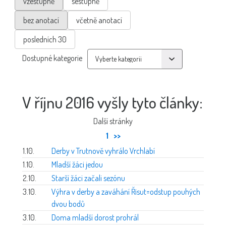
vzestupně
sestupně
bez anotací
včetně anotací
posledních 30
Dostupné kategorie
V říjnu 2016 vyšly tyto články:
Další stránky
1
>>
1.10.
Derby v Trutnově vyhrálo Vrchlabí
1.10.
Mladší žáci jedou
2.10.
Starší žáci začali sezónu
3.10.
Výhra v derby a zaváhání Řisut=odstup pouhých
dvou bodů
3.10.
Doma mladší dorost prohrál