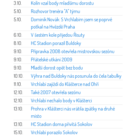
3.10.
Kolín vzal body mladšímu dorostu
5.10.
Rozhovor trenéra "A" týmu
5.10.
Dominik Novák: S Vrchlabím jsem se poprvé
potkal na Hvězdě Praha
6.10.
V šestém kole přijedou Řisuty
8.10.
HC Stadion porazil Buldoky
9.10.
Přípravka 2008 otevřela mistrovskou sezónu
9.10.
Přátelské utkání 2009
9.10.
Mladší dorost opět bez bodu
10.10.
Výhra nad Buldoky nás posunula do čela tabulky
11.10.
Vrchlabí zajíždí do Klášterce nad Ohří
12.10.
Také 2007 otevřela sezónu
12.10.
Vrchlabí nechalo body v Klášterci
13.10.
Prohra v Klášterci nás vrátila zpátky na druhé
místo
13.10.
HC Stadion doma přivítá Sokolov
15.10.
Vrchlabí porazilo Sokolov