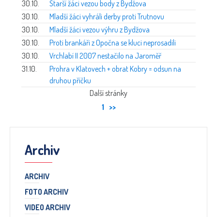
30.10.
Starší žáci vezou body z Bydžova
30.10.
Mladší žáci vyhráli derby proti Trutnovu
30.10.
Mladší žáci vezou výhru z Bydžova
30.10.
Proti brankáři z Opočna se kluci neprosadili
30.10.
Vrchlabí II 2007 nestačilo na Jaroměř
31.10.
Prohra v Klatovech + obrat Kobry = odsun na
druhou příčku
Další stránky
1
>>
Archiv
ARCHIV
FOTO ARCHIV
VIDEO ARCHIV