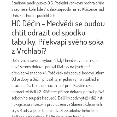
Stadionu padli vysoko 0:6. Poslední venkovní prohra přišla
v sedmém kole, kde Vrchlabí zajíždělo na led Klášterce nad
Ohří, kde horalé podlehli 3:6.
HC Děčín - Medvědi se budou
chtít odrazit od spodku
tabulky. Překvapí svého soka
z Vrchlabí?
Děčín začal sezónu výborně, když hned v úvodním kole
nové sezóny dokázal porazit Klatovy na jejich ledě
překvapivě snadno 4:1. Poté však následoval bodový útlum.
Od té doby si Děčín připsal již jen jednu výhru v základní
hrací době a to na domácím ledě proti Klášterci, kde
domácí zvítězili 4:2. Klášterec přitom dokázal porazit právě
sobotního soupeře Medvědů. Další tři body vytěžili děčínští
hokejisté za vítězství v prodloužení ve Slaném, kde změřili
síly s Řisuty a jeden bod si odvezli ze sokolovského ledu.
Sečteno a podtrženo, Děčín získal osm bodů a