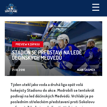
☰
PREVIEW K ZÁPASU
STADION SE PŘEDSTAVÍ NA LEDĚ
DĚČÍNSKÝCH MEDVĚDŮ
21.10.2016
ALAN ŠRÁMEK
Týden utekl jako voda a druhá liga opět volá
hokejisty Stadionu do akce. Modrobílí se tentokrát
podívají na led děčínských Medvědů. Vrchlabí je po
posledním střeleckém představení proti Sokolovu