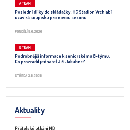
A TEAM
Poslední dílky do skládačky: HC Stadion Vrchlabí
uzavírá soupisku pro novou sezonu
PONDĚLÍ 8.6.2026
B TEAM
Podrobnější informace k seniorskému B-týmu.
Co prozradil jednatel Jiří Jakubec?
STŘEDA 3.6.2026
Aktuality
Přátelské utkání MD