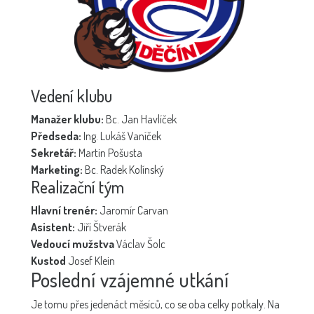
Vedení klubu
Manažer klubu:
Bc. Jan Havlíček
Předseda:
Ing. Lukáš Vaníček
Sekretář:
Martin Pošusta
Marketing:
Bc. Radek Kolínský
Realizační tým
Hlavní trenér:
Jaromír Carvan
Asistent:
Jiří Štverák
Vedoucí mužstva
Václav Šolc
Kustod
Josef Klein
Poslední vzájemné utkání
Je tomu přes jedenáct měsíců, co se oba celky potkaly. Na