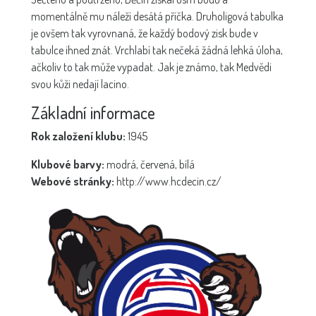
momentálně mu náleží desátá příčka. Druholigová tabulka
je ovšem tak vyrovnaná, že každý bodový zisk bude v
tabulce ihned znát. Vrchlabí tak nečeká žádná lehká úloha,
ačkoliv to tak může vypadat. Jak je známo, tak Medvědi
svou kůži nedají lacino.
Základní informace
Rok založení klubu:
1945
Klubové barvy:
modrá, červená, bílá
Webové stránky:
http://www.hcdecin.cz/