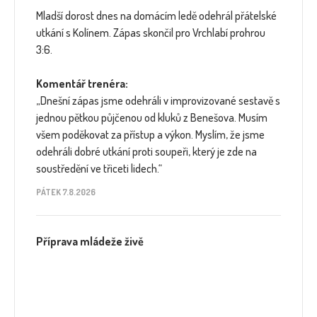
Mladší dorost dnes na domácím ledě odehrál přátelské
utkání s Kolínem. Zápas skončil pro Vrchlabí prohrou
3:6.
Komentář trenéra:
„Dnešní zápas jsme odehráli v improvizované sestavě s
jednou pětkou půjčenou od kluků z Benešova. Musím
všem poděkovat za přístup a výkon. Myslím, že jsme
odehráli dobré utkání proti soupeři, který je zde na
soustředění ve třiceti lidech.“
PÁTEK 7.8.2026
Příprava mládeže živě