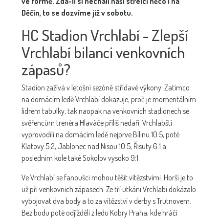
ve formě. Zda-li si nechali naši střelci něco i na
Děčín, to se dozvíme již v sobotu.
HC Stadion Vrchlabí - Zlepší
Vrchlabí bilanci venkovních
zápasů?
Stadion zažívá v letošní sezóně střídavé výkony. Zatímco
na domácím ledě Vrchlabí dokazuje, proč je momentálním
lídrem tabulky, tak naopak na venkovních stadionech se
svěřencům trenéra Hlaváče příliš nedaří. Vrchlabští
vyprovodili na domácím ledě nejprve Bílinu 10:5, poté
Klatovy 5:2, Jablonec nad Nisou 10:5, Řisuty 6:1 a
posledním kole také Sokolov vysoko 9:1.
Ve Vrchlabí se fanoušci mohou těšit vítězstvími. Horší je to
už při venkovních zápasech. Ze tří utkání Vrchlabí dokázalo
vybojovat dva body a to za vítězství v derby s Trutnovem.
Bez bodu poté odjížděli z ledu Kobry Praha, kde hráči