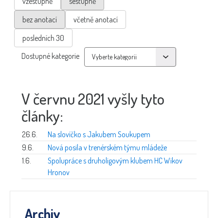
vzestupně
sestupně
bez anotací
včetně anotací
posledních 30
Dostupné kategorie
V červnu 2021 vyšly tyto
články:
26.6.
Na slovíčko s Jakubem Soukupem
9.6.
Nová posila v trenérském týmu mládeže
1.6.
Spolupráce s druholigovým klubem HC Wikov
Hronov
Archiv