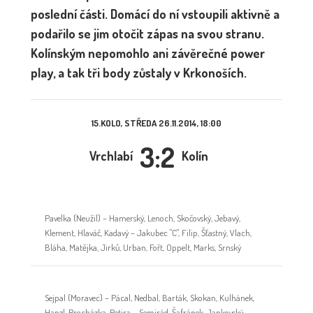
poslední části. Domácí do ní vstoupili aktivně a
podařilo se jim otočit zápas na svou stranu.
Kolínským nepomohlo ani závěrečné power
play, a tak tři body zůstaly v Krkonoších.
15.KOLO, STŘEDA 26.11.2014, 18:00
3:2
Vrchlabí
Kolín
Pavelka (Neužil) – Hamerský, Lenoch, Skočovský, Jebavý,
Klement, Hlaváč, Kadavý – Jakubec "C", Filip, Šťastný, Vlach,
Bláha, Matějka, Jirků, Urban, Fořt, Oppelt, Marks, Srnský
Sejpal (Moravec) – Pácal, Nedbal, Barták, Skokan, Kulhánek,
Hanzl, Procházka, Petira – Semirád, Šafránek, Jankovský,