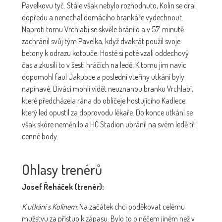
Pavelkovu tyč. Stále však nebylo rozhodnuto, Kolín se dral
dopředu a nenechal domácího brankáře vydechnout.
Naproti tomu Vrchlabí se skvěle bránilo a v 57. minutě
zachránil svůj tým Pavelka, když dvakrát použil svoje
betony k odrazu kotouče. Hosté si poté vzali oddechový
čas a zkusili to v šesti hráčích na ledě. K tomu jim navíc
dopomohl faul Jakubce a poslední vteřiny utkání byly
napínavé. Diváci mohli vidět neuznanou branku Vrchlabí,
které předcházela rána do obličeje hostujícího Kadlece,
který led opustil za doprovodu lékaře. Do konce utkání se
však skóre neměnilo a HC Stadion ubránil na svém ledě tři
cenné body.
Ohlasy trenérů
Josef Řeháček (trenér):
K utkání s Kolínem:
Na začátek chci poděkovat celému
mužstvu za přístup k zápasu. Bylo to o něčem jiném než v