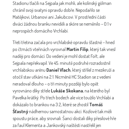
Stadionu tlačili na Sejpala jak mohli, ale kolínský gólman
chránil svoji svatyni opravdu dobře. Nepodařilo se
Matějkovi, Urbanovi ani Jakubcovi. V prostřední části
diváci žádnou branku neviděli a skóre se neměnilo – 0:1 v
neprospěch domácího Vrchlabí.
Třetí třetina začala pro vrchlabské opravdu šťastně – hned
po čtrnácti vteřinách vyrovnal
Martin Filip
, který tak vnesl
naději pro domácí. Do vedení je mohl dostat Fořt, ale
Sejpala nepřekvapil. Ve 45. minutě podruhé rozradostnil
vrchlabskou arénu
Daniel Vlach
, který střílel z mezikruží a
otočil stav utkání na 2:1. Nicméně HC Stadion se z vedení
neradoval dlouho – o tři minuty později bylo opět
vyrovnáno díky střele
Lukáše Skokana
, na kterého byl
Pavelka krátký. Po třech bodech ale více toužilo Vrchlabí a
dokázalo to brankou na 3:2, které se zhostil
Tomáš
Šťastný
nádhernou samostatnou akcí. Kozlové tak měli
spoustu práce, aby srovnali. Šanci dostali díky přesilové hře
za faul Klementa a Jankovský naštěstí nastřelil jen