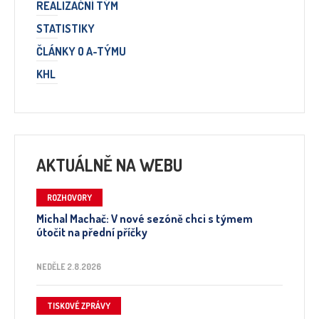
REALIZAČNÍ TÝM
STATISTIKY
ČLÁNKY O A-TÝMU
KHL
AKTUÁLNĚ NA WEBU
ROZHOVORY
Michal Machač: V nové sezóně chci s týmem
útočit na přední příčky
NEDĚLE 2.8.2026
TISKOVÉ ZPRÁVY