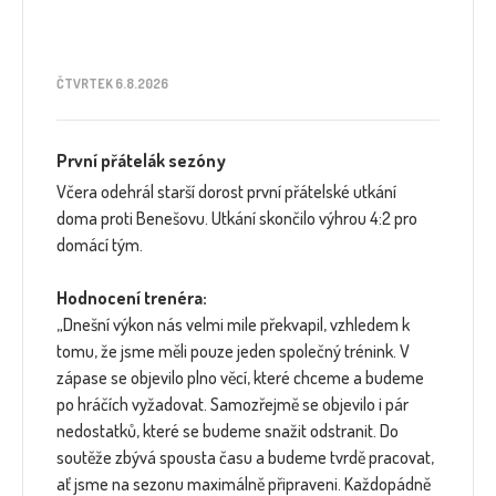
ČTVRTEK 6.8.2026
První přátelák sezóny
Včera odehrál starší dorost první přátelské utkání
doma proti Benešovu. Utkání skončilo výhrou 4:2 pro
domácí tým.
Hodnocení trenéra:
„Dnešní výkon nás velmi mile překvapil, vzhledem k
tomu, že jsme měli pouze jeden společný trénink. V
zápase se objevilo plno věcí, které chceme a budeme
po hráčích vyžadovat. Samozřejmě se objevilo i pár
nedostatků, které se budeme snažit odstranit. Do
soutěže zbývá spousta času a budeme tvrdě pracovat,
ať jsme na sezonu maximálně připraveni. Každopádně