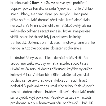
brankou volný
Dominik Zumr
bez velkých problémů
dopravil puk za Pavelkova záda. Vyrovnat mohlo Vrchlabí
střelou Bláhy, ale diváci slyšeli pouze tyčku. Hned poté
přišla na řadu také domácí přesilovka, která ale zůstala
nevyužita. Ve 14. minutě mohl srovnat Skočovský, ale na
kolínského gólmana recept nenašel. Tyčku jsme posléze
viděli i na druhé straně, kdy ji orazítkoval kolínský
Jankovský. Do konce první dvacetiminutovky jsme branku
neviděli a Kozlové odcházeli do šaten spokojenější.
Do druhé třetiny vstoupili lépe domácí hráči, kteří před
sebou měli těžký úkol, vyrovnat a ještě lépe otočit stav
utkání. Ve 24. minutě dostali příležitost, když byl vyloučen
kolínský Petira. Vrchlabského Bláhu ale Sejpal vychytal a
do další šance se v přesilovce nikdo z domácích hráčů
nedostal. V polovině zápasu měli více ze hry Kozlové, navíc
dostali k dobru jednoho hráče v poli navíc. Hned také mohli
šanci využít, když puk skočil Pavelkovi za záda – naštěstí
pro domácí ale puk brankovou čáru nepřeskočil. Hráči HC