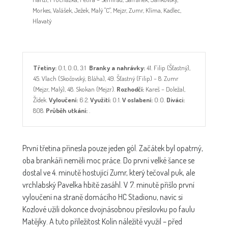
Morkes, Valášek, Ježek, Malý "C", Mejzr, Zumr, Klíma, Kadlec,
Hlavatý
Třetiny:
0:1, 0:0, 3:1
Branky a nahrávky:
41. Filip (Šťastný),
45. Vlach (Skočovský, Bláha), 49. Šťastný (Filip) – 8. Zumr
(Mejzr, Malý), 48. Skokan (Mejzr).
Rozhodčí:
Kareš – Doležal,
Žídek.
Vyloučení:
6:2.
Využití:
0:1.
V oslabení:
0:0.
Diváci:
808.
Průběh utkání:
.
První třetina přinesla pouze jeden gól. Začátek byl opatrný,
oba brankáři neměli moc práce. Do první velké šance se
dostal ve 4. minutě hostující Zumr, který tečoval puk, ale
vrchlabský Pavelka hbitě zasáhl. V 7. minutě přišlo první
vyloučení na straně domácího HC Stadionu, navíc si
Kozlové užili dokonce dvojnásobnou přesilovku po faulu
Matějky. A tuto příležitost Kolín náležitě využil – před