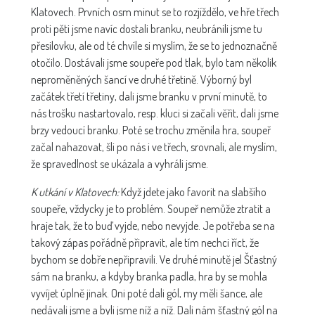
Klatovech. Prvních osm minut se to rozjíždělo, ve hře třech
proti pěti jsme navíc dostali branku, neubránili jsme tu
přesilovku, ale od té chvíle si myslím, že se to jednoznačně
otočilo. Dostávali jsme soupeře pod tlak, bylo tam několik
neproměněných šancí ve druhé třetině. Výborný byl
začátek třetí třetiny, dali jsme branku v první minutě, to
nás trošku nastartovalo, resp. kluci si začali věřit, dali jsme
brzy vedoucí branku. Poté se trochu změnila hra, soupeř
začal nahazovat, šli po nás i ve třech, srovnali, ale myslím,
že spravedlnost se ukázala a vyhráli jsme.
K utkání v Klatovech:
Když jdete jako favorit na slabšího
soupeře, vždycky je to problém. Soupeř nemůže ztratit a
hraje tak, že to buď vyjde, nebo nevyjde. Je potřeba se na
takový zápas pořádně připravit, ale tím nechci říct, že
bychom se dobře nepřipravili. Ve druhé minutě jel Šťastný
sám na branku, a kdyby branka padla, hra by se mohla
vyvíjet úplně jinak. Oni poté dali gól, my měli šance, ale
nedávali jsme a byli jsme níž a níž. Dali nám šťastný gól na