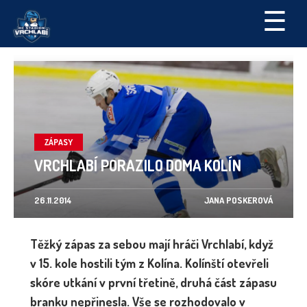
☰
ZÁPASY
VRCHLABÍ PORAZILO DOMA KOLÍN
26.11.2014
JANA POSKEROVÁ
Těžký zápas za sebou mají hráči Vrchlabí, když
v 15. kole hostili tým z Kolína. Kolínští otevřeli
skóre utkání v první třetině, druhá část zápasu
branku nepřinesla. Vše se rozhodovalo v