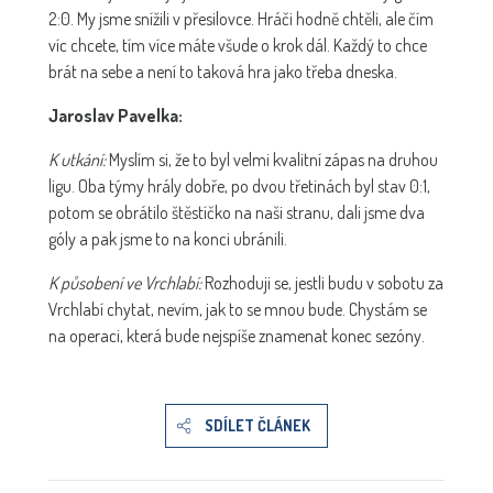
2:0. My jsme snížili v přesilovce. Hráči hodně chtěli, ale čím
víc chcete, tím více máte všude o krok dál. Každý to chce
brát na sebe a není to taková hra jako třeba dneska.
Jaroslav Pavelka:
K utkání:
Myslím si, že to byl velmi kvalitní zápas na druhou
ligu. Oba týmy hrály dobře, po dvou třetinách byl stav 0:1,
potom se obrátilo štěstíčko na naši stranu, dali jsme dva
góly a pak jsme to na konci ubránili.
K působení ve Vrchlabí:
Rozhoduji se, jestli budu v sobotu za
Vrchlabí chytat, nevím, jak to se mnou bude. Chystám se
na operaci, která bude nejspíše znamenat konec sezóny.
SDÍLET ČLÁNEK