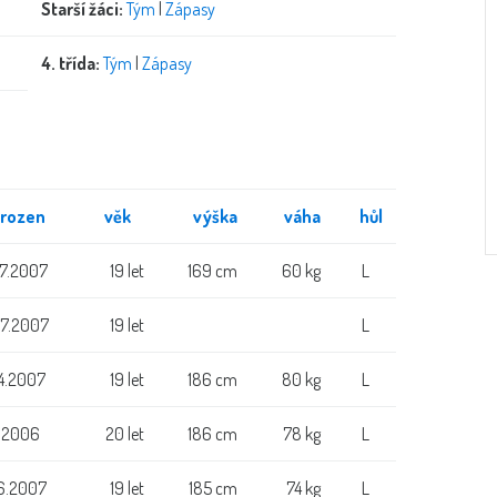
Starší žáci:
Tým
|
Zápasy
4. třída:
Tým
|
Zápasy
rozen
věk
výška
váha
hůl
.7.2007
19 let
169 cm
60 kg
L
.7.2007
19 let
L
.4.2007
19 let
186 cm
80 kg
L
1.2006
20 let
186 cm
78 kg
L
.6.2007
19 let
185 cm
74 kg
L