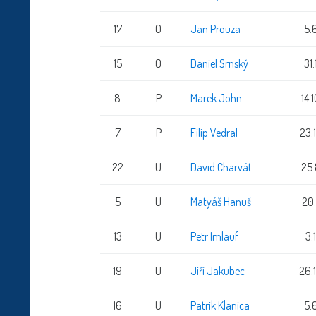
17
O
Jan Prouza
5.
15
O
Daniel Srnský
31
8
P
Marek John
14.
7
P
Filip Vedral
23.
22
U
David Charvát
25
5
U
Matyáš Hanuš
20
13
U
Petr Imlauf
3.
19
U
Jiří Jakubec
26.
16
U
Patrik Klanica
5.