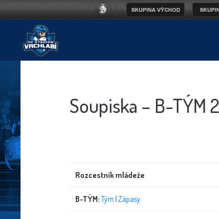
Soupiska – B-TÝM 
Rozcestník mládeže
B-TÝM:
Tým
|
Zápasy