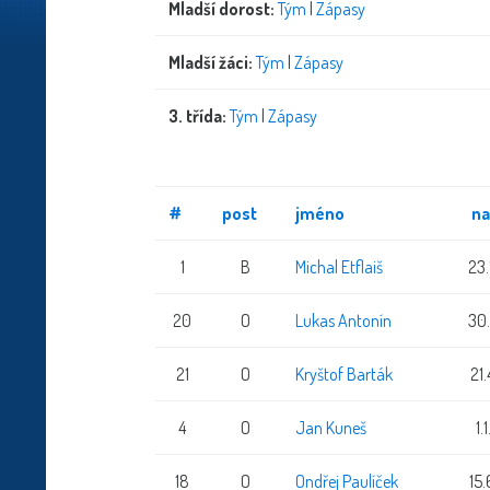
Mladší dorost:
Tým
|
Zápasy
Mladší žáci:
Tým
|
Zápasy
3. třída:
Tým
|
Zápasy
#
post
jméno
na
1
B
Michal Etflaiš
23
20
O
Lukas Antonín
30
21
O
Kryštof Barták
21
4
O
Jan Kuneš
1.
18
O
Ondřej Paulíček
15