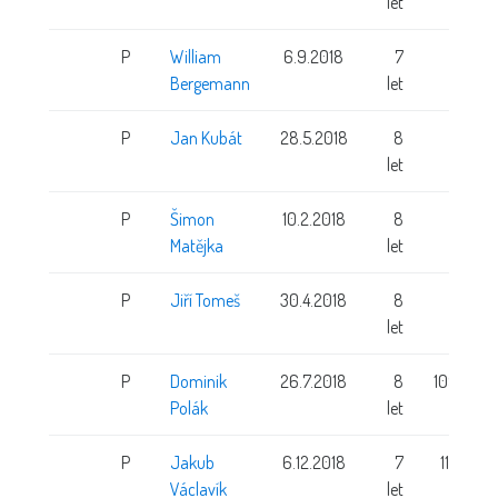
let
P
William
6.9.2018
7
Bergemann
let
P
Jan Kubát
28.5.2018
8
let
P
Šimon
10.2.2018
8
Matějka
let
P
Jiří Tomeš
30.4.2018
8
let
P
Dominik
26.7.2018
8
109 cm
Polák
let
P
Jakub
6.12.2018
7
115 cm
Václavík
let