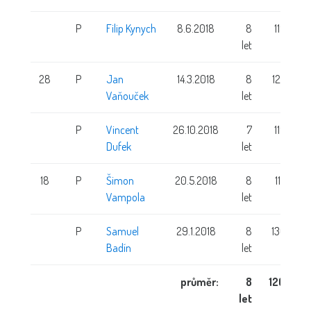
P
Filip Kynych
8.6.2018
8
119 cm
let
28
P
Jan
14.3.2018
8
122 cm
Vaňouček
let
P
Vincent
26.10.2018
7
119 cm
Dufek
let
18
P
Šimon
20.5.2018
8
117 cm
Vampola
let
P
Samuel
29.1.2018
8
136 cm
Badín
let
průměr:
8
120 cm
let