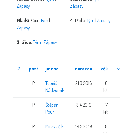
Zápasy
Zápasy
Mladší žáci:
Tým
|
4. třída:
Tým
|
Zápasy
Zápasy
3. třída:
Tým
|
Zápasy
#
post
jméno
narozen
věk
výška
P
Tobiáš
21.3.2018
8
Nádvorník
let
P
Štěpán
3.4.2019
7
Pour
let
P
Mirek Učík
19.3.2018
8