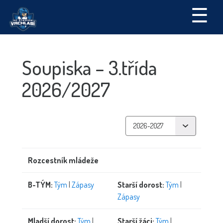
☰
Soupiska – 3.třída
2026/2027
Rozcestník mládeže
B-TÝM:
Tým
|
Zápasy
Starší dorost:
Tým
|
Zápasy
Mladší dorost:
Tým
|
Starší žáci:
Tým
|