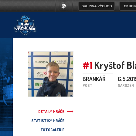
#1
Kryštof Bl
BRANKÁŘ
6.5.201
POST
NAROZEN
DETAILY HRÁČE
STATISTIKY HRÁČE
FOTOGALERIE