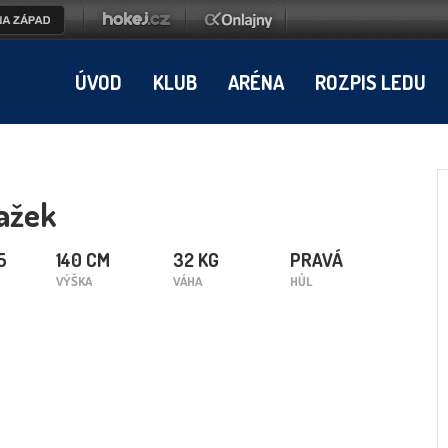
ÚVOD
KLUB
ARÉNA
ROZPIS LEDU
ažek
5
140 CM
32 KG
PRAVÁ
VÝŠKA
VÁHA
HŮL